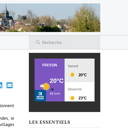
 donnent
des, le
LES ESSENTIELS
villages