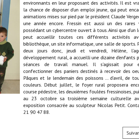
environnants en leur proposant des activités. Il est vrai
la chance de disposer d'un emploi jeune, qui peut enca
animations mises sur pied par le président Claude Verge
une année encore. Fressin est aussi un des rares v
possédant un cybercentre ouvert à tous. Ainsi que d'un l
peut accueillir toutes ces différents activités a
bibliothèque, un site informatique, une salle de sports.
deux jours donc, jeudi et vendredi, Hélène, l'a
développement rural, a accueilli une dizaine d'enfants 
séances de travail manuel. Il s'agissait pour
confectionner des paniers destinés à recevoir des oeu
Pâques et le lendemain des poissons ... d'avril, de to
couleurs. Début juillet, le foyer rural proposera en
course pédestre, les deuxièmes foulées fressinoises, pu
au 23 octobre sa troisième semaine culturelle a
exposition consacrée au sculpteur Nicolas Petit. Cont
21 90 47 88.
Suiva