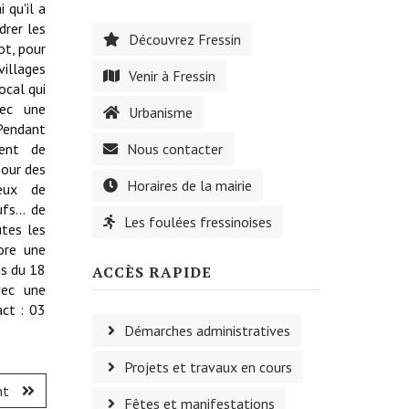
 qu'il a
drer les
Découvrez Fressin
ot, pour
illages
Venir à Fressin
ocal qui
vec une
Urbanisme
 Pendant
gent de
Nous contacter
pour des
Horaires de la mairie
 eux de
fs... de
Les foulées fressinoises
utes les
core une
is du 18
ACCÈS RAPIDE
vec une
act : 03
Démarches administratives
Projets et travaux en cours
nt
Fêtes et manifestations