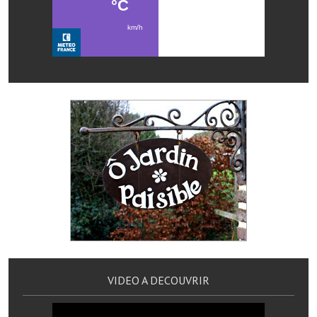
Artisans
Agents immobiliers
Réserver une salle
Salle Georges Delépine
Maison des services et des associations fressinoises
VILLE ACTIVE
Village culturel
La société musicale de l'Avenir Fressinois
La troupe théâtrale de l'Avenir Fressinois
Les Amis du Patrimoine
VIDEO A DECOUVRIR
L'association du château