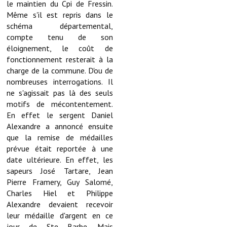
le maintien du Cpi de Fressin.
Les réseaux partenaires
Même s'il est repris dans le
L'association des maires
schéma départemental,
compte tenu de son
L'office de tourisme
éloignement, le coût de
fonctionnement resterait à la
Le conseil départemental
charge de la commune. D'ou de
nombreuses interrogations. Il
VILLE PRATIQUE
ne s'agissait pas là des seuls
motifs de mécontentement.
Services publics intercommunaux
En effet le sergent Daniel
Alexandre a annoncé ensuite
Affaires scolaires, CCAS
que la remise de médailles
prévue était reportée à une
Eaux, assainissement
date ultérieure. En effet, les
sapeurs José Tartare, Jean
France services
Pierre Framery, Guy Salomé,
Charles Hiel et Philippe
France Renov
Alexandre devaient recevoir
leur médaille d'argent en ce
Déchets ménagers, tri sélectif, encombrants
jour de Ste Barbe. Mais