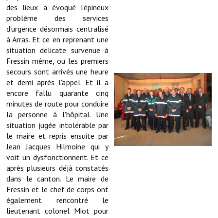
Note de synthèse financière
des lieux a évoqué l'épineux
problème des services
Rapport d'orientation budgétaire
d'urgence désormais centralisé
à Arras. Et ce en reprenant une
Actions et projets
situation délicate survenue à
Fressin même, ou les premiers
Projets et travaux en cours
secours sont arrivés une heure
et demi après l'appel. Et il a
Procès verbaux des conseils municipaux
encore fallu quarante cinq
minutes de route pour conduire
Communication
la personne à l'hôpital. Une
Le bulletin municipal : Fressinfo & Le Fressinois
situation jugée intolérable par
le maire et repris ensuite par
Toutes les publications
Jean Jacques Hilmoine qui y
voit un dysfonctionnent. Et ce
Le village dans l'intercommunalité
après plusieurs déjà constatés
dans le canton. Le maire de
Communauté de communes
Fressin et le chef de corps ont
également rencontré le
Autres groupements
lieutenant colonel Miot pour