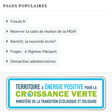
PAGES POPULAIRES
Village d'art
Les sculptures du village
Fressin.fr
Une église dans l'église
Réserver la salle de réunion de la MSAF
Fressin, cité verte et tourisme sportif
Bientôt, la nouvelle école?
Le sentier de la Planquette
Fruges : à l'Agneau Macquet
Fressin, lauréat village fleuri
Démarches administratives
Le sentier de découverte du village
Les foulées Fressinoises
Le parcours cyclo le soleil de satan
Acteurs du tourisme
Les étangs de Fressin