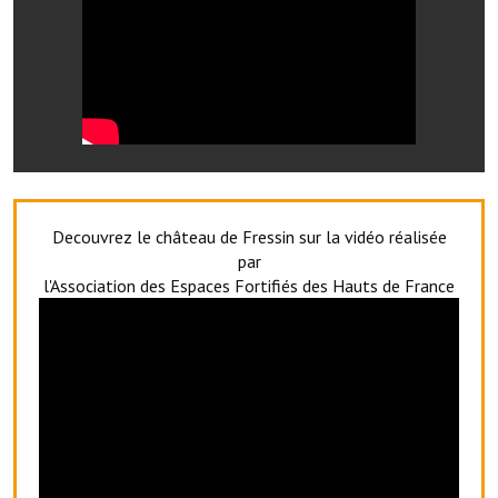
Le foyer rural
Le club de l'amitié
Le comité des fêtes
L'association Avotra-France
Le foyer de la Planquette
Decouvrez le château de Fressin sur la vidéo réalisée
L'association des anciens combattants
par
l'Association des Espaces Fortifiés des Hauts de France
L'association des anciens sapeurs-pompiers volontaires
Village sportif
L'US Crequy Fressin
La société de chasse
La société de pêche