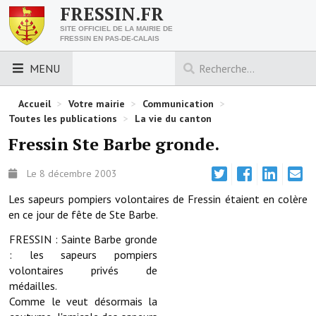
FRESSIN.FR
SITE OFFICIEL DE LA MAIRIE DE
FRESSIN EN PAS-DE-CALAIS
MENU
LES ESSENTIELS
Accueil
>
Votre mairie
>
Communication
>
Toutes les publications
>
La vie du canton
Découvrez Fressin
Fressin Ste Barbe gronde.
Venir à Fressin
Le 8 décembre 2003
Urbanisme
Les sapeurs pompiers volontaires de Fressin étaient en colère
en ce jour de fête de Ste Barbe.
Nous contacter
FRESSIN : Sainte Barbe gronde
Horaires de la mairie
: les sapeurs pompiers
volontaires privés de
Les foulées fressinoises
médailles.
Comme le veut désormais la
ACCÈS RAPIDE