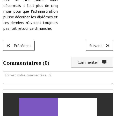
Services publics communaux
désormais il faut plus de cinq
mois pour que l'administration
Démarches administratives
puisse décerner les diplômes et
ces derniers n'avaient toujours
Urbanisme
pas fait retour ce dimanche.
Biens à louer
Précédent
Suivant
Terrains et maisons à vendre
Etablissements scolaires
Commentaires (
0
)
Commenter
Equipements sportifs
Bibliothèque
Commerçants, artisans
Commerces et professions libérales
Exploitants agricoles