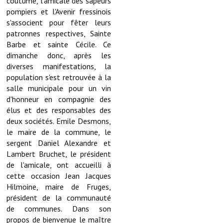
coutume, l'amicale des sapeurs
pompiers et l'Avenir fressinois
Démarches administratives
s'associent pour fêter leurs
patronnes respectives, Sainte
Projets et travaux en cours
Barbe et sainte Cécile. Ce
dimanche donc, après les
Fêtes et manifestations
diverses manifestations, la
population s'est retrouvée à la
Numéros d'urgence
salle municipale pour un vin
d'honneur en compagnie des
Terrains et maisons à vendre
élus et des responsables des
deux sociétés. Emile Desmons,
VOTRE MAIRIE
le maire de la commune, le
sergent Daniel Alexandre et
Elus et agents
Lambert Bruchet, le président
de l'amicale, ont accueilli à
L'équipe municipale
cette occasion Jean Jacques
Hilmoine, maire de Fruges,
Le personnel municipal
président de la communauté
de communes. Dans son
Les moyens financiers
propos de bienvenue le maître