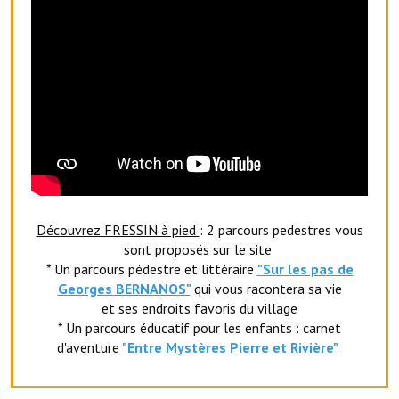
Le sport au foyer rural
Les foulées Fressinoises
Fêtes et manifestations
Le calendrier annuel
Liste et coordonnées des associations
TOURISME, PATRIMOINE
Découvrez FRESSIN à pied
: 2 parcours pedestres vous
sont proposés sur le site
Fressin, ville d'histoire
* Un parcours pédestre et littéraire
"Sur les pas de
L'église
Georges BERNANOS"
qui vous racontera sa vie
et ses endroits favoris du village
Les panneaux du patrimoine
* Un parcours éducatif pour les enfants : carnet
d'aventure
"Entr
e Mystères Pierre et Rivière"
Le château
Georges Bernanos