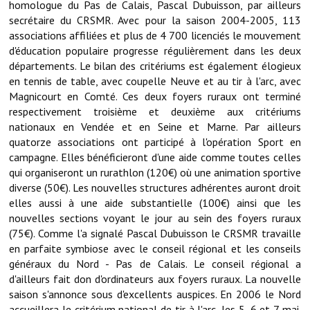
homologue du Pas de Calais, Pascal Dubuisson, par ailleurs
Note de synthèse financière
secrétaire du CRSMR. Avec pour la saison 2004-2005, 113
associations affiliées et plus de 4 700 licenciés le mouvement
Rapport d'orientation budgétaire
d'éducation populaire progresse régulièrement dans les deux
Actions et projets
départements. Le bilan des critériums est également élogieux
en tennis de table, avec coupelle Neuve et au tir à l'arc, avec
Projets et travaux en cours
Magnicourt en Comté. Ces deux foyers ruraux ont terminé
respectivement troisième et deuxième aux critériums
Procès verbaux des conseils municipaux
nationaux en Vendée et en Seine et Marne. Par ailleurs
quatorze associations ont participé à l'opération Sport en
Communication
campagne. Elles bénéficieront d'une aide comme toutes celles
qui organiseront un rurathlon (120€) où une animation sportive
Le bulletin municipal : Fressinfo & Le Fressinois
diverse (50€). Les nouvelles structures adhérentes auront droit
elles aussi à une aide substantielle (100€) ainsi que les
Toutes les publications
nouvelles sections voyant le jour au sein des foyers ruraux
Le village dans l'intercommunalité
(75€). Comme l'a signalé Pascal Dubuisson le CRSMR travaille
en parfaite symbiose avec le conseil régional et les conseils
Communauté de communes
généraux du Nord - Pas de Calais. Le conseil régional a
d'ailleurs fait don d'ordinateurs aux foyers ruraux. La nouvelle
Autres groupements
saison s'annonce sous d'excellents auspices. En 2006 le Nord
accueillera le critérium national de tir à l'arc, les 5, 6 et 7 mai.