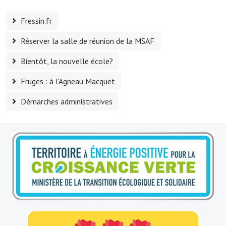
Le sport au foyer rural
Fressin.fr
Les foulées Fressinoises
Réserver la salle de réunion de la MSAF
Fêtes et manifestations
Bientôt, la nouvelle école?
Le calendrier annuel
Fruges : à l'Agneau Macquet
Liste et coordonnées des associations
Démarches administratives
TOURISME, PATRIMOINE
Fressin, ville d'histoire
L'église
Les panneaux du patrimoine
Le château
Georges Bernanos