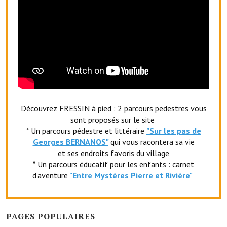
Le foyer rural
Le club de l'amitié
Le comité des fêtes
L'association Avotra-France
Le foyer de la Planquette
Découvrez FRESSIN à pied
: 2 parcours pedestres vous
L'association des anciens combattants
sont proposés sur le site
* Un parcours pédestre et littéraire
"Sur les pas de
L'association des anciens sapeurs-pompiers volontaires
Georges BERNANOS"
qui vous racontera sa vie
et ses endroits favoris du village
Village sportif
* Un parcours éducatif pour les enfants : carnet
d'aventure
"Entr
e Mystères Pierre et Rivière"
L'US Crequy Fressin
La société de chasse
PAGES POPULAIRES
La société de pêche