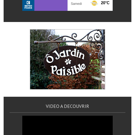
Services publics communaux
Démarches administratives
Urbanisme
Biens à louer
Terrains et maisons à vendre
Etablissements scolaires
Equipements sportifs
Bibliothèque
Commerçants, artisans
VIDEO A DECOUVRIR
Commerces et professions libérales
Exploitants agricoles