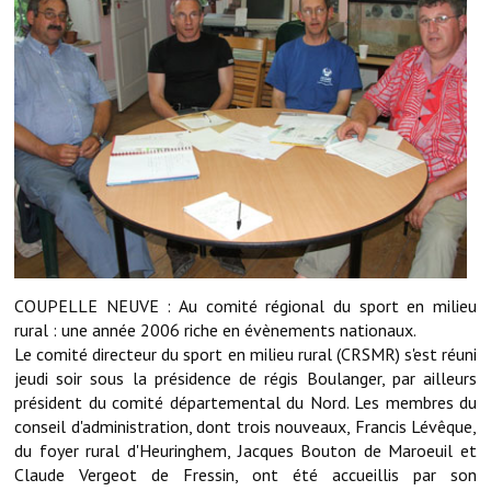
Démarches administratives
Projets et travaux en cours
Fêtes et manifestations
Numéros d'urgence
Terrains et maisons à vendre
VOTRE MAIRIE
COUPELLE NEUVE : Au comité régional du sport en milieu
Elus et agents
rural : une année 2006 riche en évènements nationaux.
Le comité directeur du sport en milieu rural (CRSMR) s'est réuni
L'équipe municipale
jeudi soir sous la présidence de régis Boulanger, par ailleurs
président du comité départemental du Nord. Les membres du
Le personnel municipal
conseil d'administration, dont trois nouveaux, Francis Lévêque,
du foyer rural d'Heuringhem, Jacques Bouton de Maroeuil et
Les moyens financiers
Claude Vergeot de Fressin, ont été accueillis par son