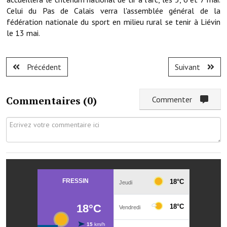
Les réseaux partenaires
Celui du Pas de Calais verra l'assemblée général de la
fédération nationale du sport en milieu rural se tenir à Liévin
L'association des maires
le 13 mai.
L'office de tourisme
Le conseil départemental
Précédent
Suivant
VILLE PRATIQUE
Commentaires (
0
)
Commenter
Services publics intercommunaux
Affaires scolaires, CCAS
Eaux, assainissement
France services
France Renov
Déchets ménagers, tri sélectif, encombrants