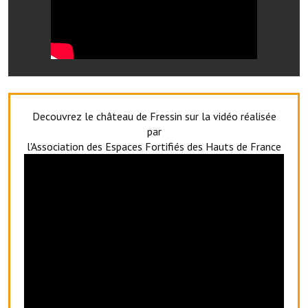
Artisans
Agents immobiliers
Réserver une salle
Salle Georges Delépine
Decouvrez le château de Fressin sur la vidéo réalisée
Maison des services et des associations fressinoises
par
l'Association des Espaces Fortifiés des Hauts de France
VILLE ACTIVE
Village culturel
La société musicale de l'Avenir Fressinois
La troupe théâtrale de l'Avenir Fressinois
Les Amis du Patrimoine
L'association du château