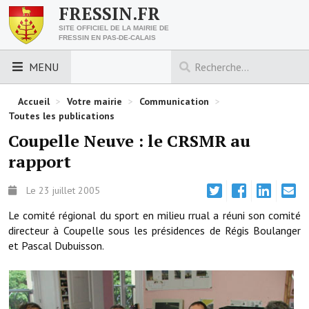
FRESSIN.FR
SITE OFFICIEL DE LA MAIRIE DE
FRESSIN EN PAS-DE-CALAIS
MENU
LES ESSENTIELS
Accueil
>
Votre mairie
>
Communication
>
Toutes les publications
Découvrez Fressin
Coupelle Neuve : le CRSMR au
rapport
Venir à Fressin
Urbanisme
Le 23 juillet 2005
Le comité régional du sport en milieu rrual a réuni son comité
Nous contacter
directeur à Coupelle sous les présidences de Régis Boulanger
et Pascal Dubuisson.
Horaires de la mairie
Les foulées fressinoises
ACCÈS RAPIDE