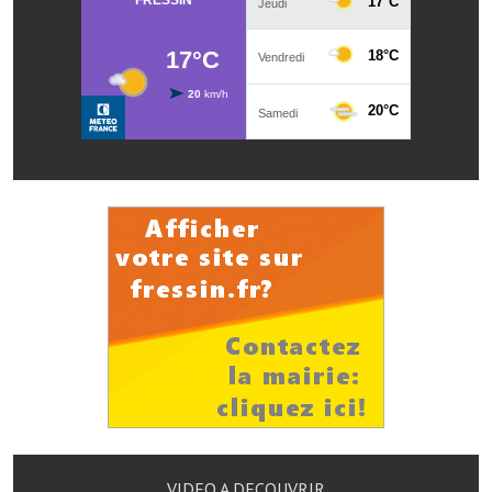
Services publics communaux
Démarches administratives
Urbanisme
Biens à louer
Terrains et maisons à vendre
Etablissements scolaires
Equipements sportifs
Bibliothèque
Commerçants, artisans
Commerces et professions libérales
Exploitants agricoles
VIDEO A DECOUVRIR