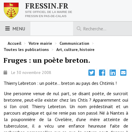
FRESSIN.FR
SITE OFFICIEL DE LA MAIRIE DE
FRESSIN EN PAS-DE-CALAIS
MENU
LES ESSENTIELS
Accueil
>
Votre mairie
>
Communication
>
Toutes les publications
>
Art, culture, histoire
Découvrez Fressin
Fruges : un poète breton.
Venir à Fressin
Le 30 novembre 2008
Urbanisme
Thierry Lebreton : un poète... breton au pays des Chtimis !
Nous contacter
Une personne venue de nul part, se disant poète, de surcroit
bretonne, peut-elle exister chez les Chtis ? Apparemment oui
Horaires de la mairie
si l'on croit Thierry Lebreton. Un nom prédestinait et un
parcours atypique et qui ne renie pas son passé. Né à Nantes à
Les foulées fressinoises
la pouponnière de la Civelière, d'une mère atteinte de
tuberculose, il a vécu une enfance heureuse faite de
ACCÈS RAPIDE