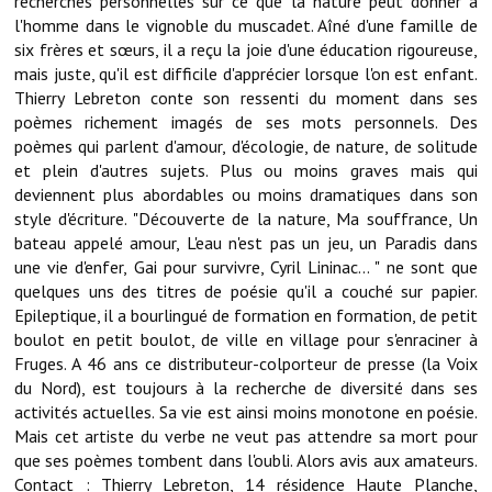
recherches personnelles sur ce que la nature peut donner à
l'homme dans le vignoble du muscadet. Aîné d'une famille de
Démarches administratives
six frères et sœurs, il a reçu la joie d'une éducation rigoureuse,
mais juste, qu'il est difficile d'apprécier lorsque l'on est enfant.
Projets et travaux en cours
Thierry Lebreton conte son ressenti du moment dans ses
poèmes richement imagés de ses mots personnels. Des
Fêtes et manifestations
poèmes qui parlent d'amour, d'écologie, de nature, de solitude
et plein d'autres sujets. Plus ou moins graves mais qui
Numéros d'urgence
deviennent plus abordables ou moins dramatiques dans son
style d'écriture. "Découverte de la nature, Ma souffrance, Un
Terrains et maisons à vendre
bateau appelé amour, L'eau n'est pas un jeu, un Paradis dans
une vie d'enfer, Gai pour survivre, Cyril Lininac... " ne sont que
VOTRE MAIRIE
quelques uns des titres de poésie qu'il a couché sur papier.
Epileptique, il a bourlingué de formation en formation, de petit
Elus et agents
boulot en petit boulot, de ville en village pour s'enraciner à
Fruges. A 46 ans ce distributeur-colporteur de presse (la Voix
L'équipe municipale
du Nord), est toujours à la recherche de diversité dans ses
activités actuelles. Sa vie est ainsi moins monotone en poésie.
Le personnel municipal
Mais cet artiste du verbe ne veut pas attendre sa mort pour
que ses poèmes tombent dans l'oubli. Alors avis aux amateurs.
Les moyens financiers
Contact : Thierry Lebreton, 14 résidence Haute Planche,