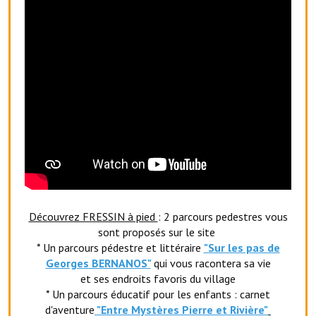
Le foyer rural
Le club de l'amitié
Le comité des fêtes
L'association Avotra-France
Le foyer de la Planquette
L'association des anciens combattants
L'association des anciens sapeurs-pompiers volontaires
Découvrez FRESSIN à pied
: 2 parcours pedestres vous
Village sportif
sont proposés sur le site
* Un parcours pédestre et littéraire
"Sur les pas de
L'US Crequy Fressin
Georges BERNANOS"
qui vous racontera sa vie
La société de chasse
et ses endroits favoris du village
* Un parcours éducatif pour les enfants : carnet
La société de pêche
d'aventure
"Entr
e Mystères Pierre et Rivière"