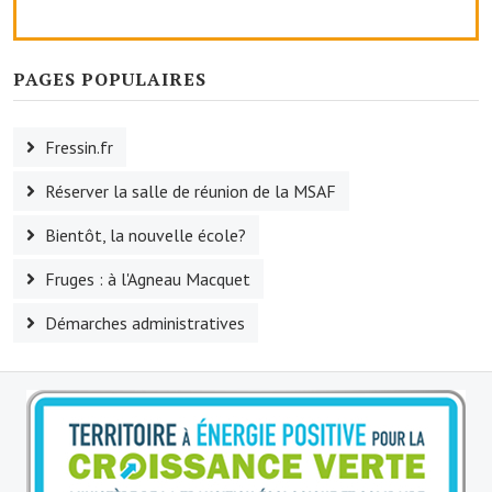
Le sport au foyer rural
Les foulées Fressinoises
PAGES POPULAIRES
Fêtes et manifestations
Fressin.fr
Le calendrier annuel
Réserver la salle de réunion de la MSAF
Liste et coordonnées des associations
Bientôt, la nouvelle école?
TOURISME, PATRIMOINE
Fruges : à l'Agneau Macquet
Fressin, ville d'histoire
Démarches administratives
L'église
Les panneaux du patrimoine
Le château
Georges Bernanos