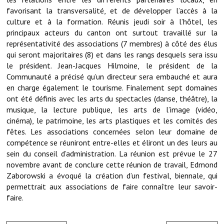
Note de synthèse financière
favorisant la transversalité, et de développer l’accès à la
culture et à la formation. Réunis jeudi soir à l’hôtel, les
Rapport d'orientation budgétaire
principaux acteurs du canton ont surtout travaillé sur la
représentativité des associations (7 membres) à côté des élus
Actions et projets
qui seront majoritaires (8) et dans les rangs desquels sera issu
le président. Jean-Jacques Hilmoine, le président de la
Projets et travaux en cours
Communauté a précisé qu’un directeur sera embauché et aura
Procès verbaux des conseils municipaux
en charge également le tourisme. Finalement sept domaines
ont été définis avec les arts du spectacles (danse, théâtre), la
Communication
musique, la lecture publique, les arts de l’image (vidéo,
cinéma), le patrimoine, les arts plastiques et les comités des
Le bulletin municipal : Fressinfo & Le Fressinois
fêtes. Les associations concernées selon leur domaine de
compétence se réuniront entre-elles et éliront un des leurs au
Toutes les publications
sein du conseil d’administration. La réunion est prévue le 27
novembre avant de conclure cette réunion de travail, Edmond
Le village dans l'intercommunalité
Zaborowski a évoqué la création d’un festival, biennale, qui
permettrait aux associations de faire connaître leur savoir-
Communauté de communes
faire.
Autres groupements