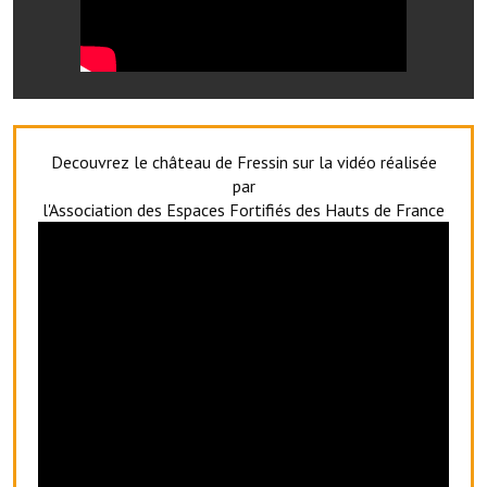
Artisans
Agents immobiliers
Réserver une salle
Salle Georges Delépine
Decouvrez le château de Fressin sur la vidéo réalisée
par
Maison des services et des associations fressinoises
l'Association des Espaces Fortifiés des Hauts de France
VILLE ACTIVE
Village culturel
La société musicale de l'Avenir Fressinois
La troupe théâtrale de l'Avenir Fressinois
Les Amis du Patrimoine
L'association du château