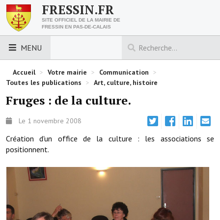
FRESSIN.FR
SITE OFFICIEL DE LA MAIRIE DE
FRESSIN EN PAS-DE-CALAIS
MENU
LES ESSENTIELS
Accueil
>
Votre mairie
>
Communication
>
Toutes les publications
>
Art, culture, histoire
Découvrez Fressin
Fruges : de la culture.
Venir à Fressin
Le 1 novembre 2008
Urbanisme
Création d'un office de la culture : les associations se
positionnent.
Nous contacter
Horaires de la mairie
Les foulées fressinoises
ACCÈS RAPIDE