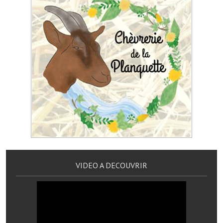
Services publics communaux
Démarches administratives
Urbanisme
Biens à louer
Terrains et maisons à vendre
Etablissements scolaires
Equipements sportifs
Bibliothèque
VIDEO A DECOUVRIR
Commerçants, artisans
Commerces et professions libérales
Exploitants agricoles