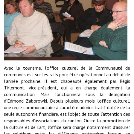
Démarches administratives
Projets et travaux en cours
Fêtes et manifestations
Numéros d'urgence
Terrains et maisons à vendre
Avec le tourisme, l’office culturel de la Communauté de
communes est sur les rails pour être opérationnel au début de
VOTRE MAIRIE
l’année prochaine. Il est chapeauté également par Régis
Tirlemont, vice-président, qui a en charge également la
Elus et agents
communication. Mais fonctionnera sous la délégation
d’Edmond Zaborowki. Depuis plusieurs mois l’office culturel,
L'équipe municipale
une régie communautaire à caractère administratif dotée de la
Le personnel municipal
seule autonomie financière, est l’objet de toute l’attention des
responsables d’associations du canton. Outre la promotion de
Les moyens financiers
la culture et de l’art, l’office sera chargé notamment d’assurer
les relations entre les différents partenaires locaux, en