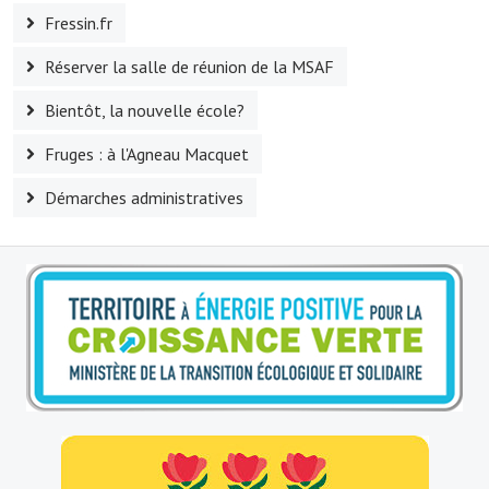
Fressin.fr
Le sport au foyer rural
Réserver la salle de réunion de la MSAF
Les foulées Fressinoises
Bientôt, la nouvelle école?
Fêtes et manifestations
Fruges : à l'Agneau Macquet
Le calendrier annuel
Démarches administratives
Liste et coordonnées des associations
TOURISME, PATRIMOINE
Fressin, ville d'histoire
L'église
Les panneaux du patrimoine
Le château
Georges Bernanos