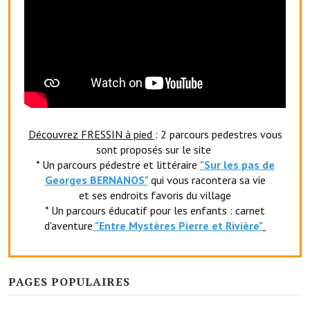
Le foyer rural
Le club de l'amitié
Le comité des fêtes
L'association Avotra-France
Le foyer de la Planquette
Découvrez FRESSIN à pied
: 2 parcours pedestres vous
sont proposés sur le site
L'association des anciens combattants
* Un parcours pédestre et littéraire
"Sur les pas de
Georges BERNANOS"
qui vous racontera sa vie
L'association des anciens sapeurs-pompiers volontaires
et ses endroits favoris du village
* Un parcours éducatif pour les enfants : carnet
Village sportif
d'aventure
"Entr
e Mystères Pierre et Rivière"
L'US Crequy Fressin
La société de chasse
PAGES POPULAIRES
La société de pêche