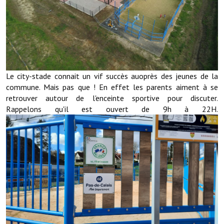
Démarches administratives
Projets et travaux en cours
Fêtes et manifestations
Le city-stade connait un vif succès auoprès des jeunes de la
Numéros d'urgence
commune. Mais pas que ! En effet les parents aiment à se
retrouver autour de l'enceinte sportive pour discuter.
Terrains et maisons à vendre
Rappelons qu'il est ouvert de 9h à 22H.
VOTRE MAIRIE
Elus et agents
L'équipe municipale
Le personnel municipal
Les moyens financiers