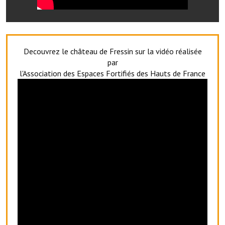
Services publics communaux
Démarches administratives
Urbanisme
Decouvrez le château de Fressin sur la vidéo réalisée
par
Biens à louer
l'Association des Espaces Fortifiés des Hauts de France
Terrains et maisons à vendre
Etablissements scolaires
Equipements sportifs
Bibliothèque
Commerçants, artisans
Commerces et professions libérales
Exploitants agricoles