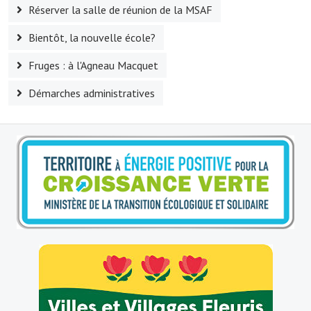
Réserver la salle de réunion de la MSAF
Le foyer rural
Bientôt, la nouvelle école?
Le club de l'amitié
Fruges : à l'Agneau Macquet
Le comité des fêtes
Démarches administratives
L'association Avotra-France
Le foyer de la Planquette
L'association des anciens combattants
L'association des anciens sapeurs-pompiers volontaires
Village sportif
L'US Crequy Fressin
La société de chasse
La société de pêche