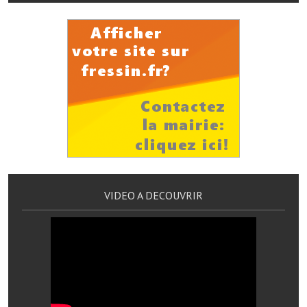
Les réseaux partenaires
L'association des maires
L'office de tourisme
Le conseil départemental
VILLE PRATIQUE
Services publics intercommunaux
Affaires scolaires, CCAS
VIDEO A DECOUVRIR
Eaux, assainissement
France services
France Renov
Déchets ménagers, tri sélectif, encombrants