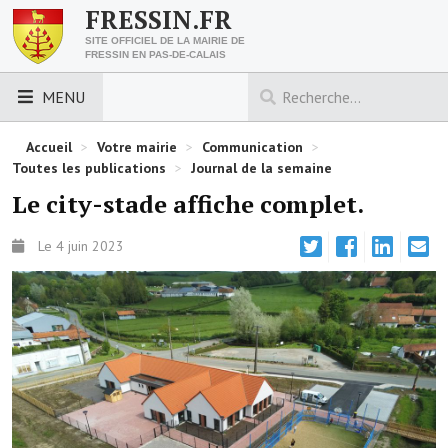
FRESSIN.FR
SITE OFFICIEL DE LA MAIRIE DE
FRESSIN EN PAS-DE-CALAIS
MENU
LES ESSENTIELS
Accueil
>
Votre mairie
>
Communication
>
Toutes les publications
>
Journal de la semaine
Découvrez Fressin
Le city-stade affiche complet.
Venir à Fressin
Le 4 juin 2023
Urbanisme
Nous contacter
Horaires de la mairie
Les foulées fressinoises
ACCÈS RAPIDE