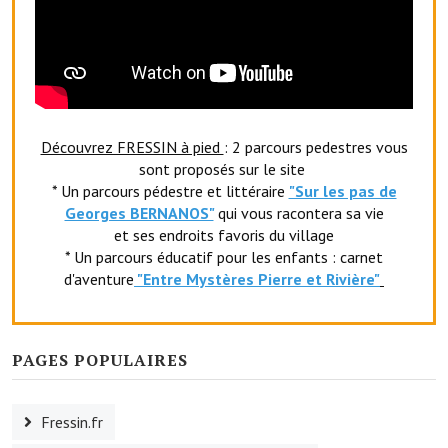
Artisans
Agents immobiliers
Réserver une salle
Salle Georges Delépine
Découvrez FRESSIN à pied
: 2 parcours pedestres vous
sont proposés sur le site
Maison des services et des associations fressinoises
* Un parcours pédestre et littéraire
"Sur les pas de
Georges BERNANOS"
qui vous racontera sa vie
VILLE ACTIVE
et ses endroits favoris du village
* Un parcours éducatif pour les enfants : carnet
Village culturel
d'aventure
"Entr
e Mystères Pierre et Rivière"
La société musicale de l'Avenir Fressinois
La troupe théâtrale de l'Avenir Fressinois
PAGES POPULAIRES
Les Amis du Patrimoine
Fressin.fr
L'association du château