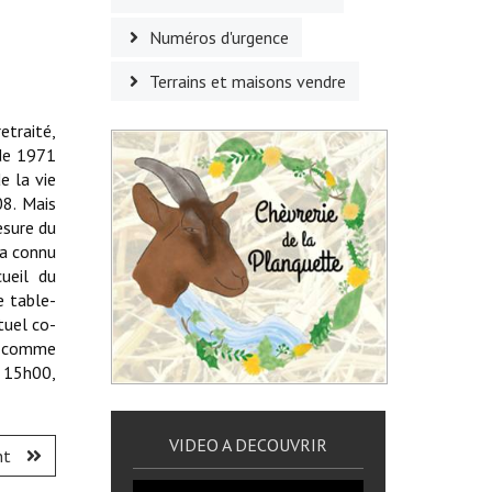
Numéros d'urgence
Terrains et maisons vendre
etraité,
 de 1971
e la vie
08. Mais
esure du
 a connu
ueil du
e table-
tuel co-
is comme
à 15h00,
VIDEO A DECOUVRIR
nt