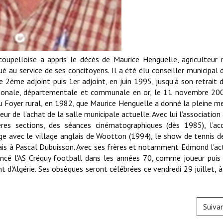
coupelloise a appris le décès de Maurice Henguelle, agriculteur r
oué au service de ses concitoyens. Il a été élu conseiller municipal
 2ème adjoint puis 1er adjoint, en juin 1995, jusqu'à son retrait d
égionale, départementale et communale en or, le 11 novembre 20
du Foyer rural, en 1982, que Maurice Henguelle a donné la pleine m
teur de l’achat de la salle municipale actuelle. Avec lui l’association
es sections, des séances cinématographiques (dès 1985), l’acc
e avec le village anglais de Wootton (1994), le show de tennis d
elais à Pascal Dubuisson. Avec ses frères et notamment Edmond l'ac
elancé l'AS Créquy football dans les années 70, comme joueur pu
nt d'Algérie. Ses obsèques seront célébrées ce vendredi 29 juillet, 
Suiva