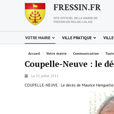
FRESSIN.FR
SITE OFFICIEL DE LA MAIRIE DE
FRESSIN EN PAS-DE-CALAIS
VOTRE MAIRIE
VILLE PRATIQUE
VILLE
Accueil
>
Votre mairie
>
Communication
>
Toute
Coupelle-Neuve : le d
Le 31 juillet 2011
COUPELLE-NEUVE : Le décès de Maurice Henguelle