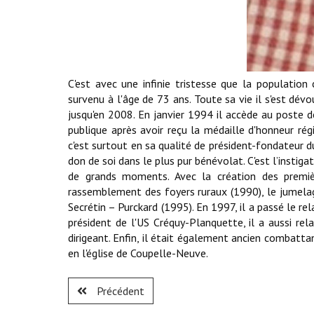
C'est avec une infinie tristesse que la population 
survenu à l'âge de 73 ans. Toute sa vie il s'est dév
jusqu'en 2008. En janvier 1994 il accède au poste de
publique après avoir reçu la médaille d'honneur r
c'est surtout en sa qualité de président-fondateur 
don de soi dans le plus pur bénévolat. C'est l’instiga
de grands moments. Avec la création des premièr
rassemblement des foyers ruraux (1990), le jumelag
Secrétin – Purckard (1995). En 1997, il a passé le r
président de l'US Créquy-Planquette, il a aussi r
dirigeant. Enfin, il était également ancien combatta
en l'église de Coupelle-Neuve.
Précédent