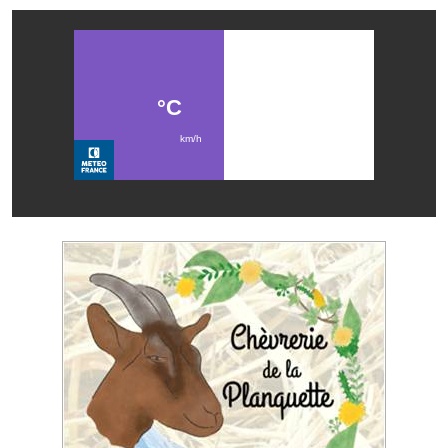
Les réseaux partenaires
L'association des maires
L'office de tourisme
Le conseil départemental
VILLE PRATIQUE
Services publics intercommunaux
Affaires scolaires, CCAS
Eaux, assainissement
France services
France Renov
Déchets ménagers, tri sélectif, encombrants