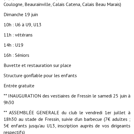
Coulogne, Beaurainville, Calais Catena, Calais Beau Marais)
Démarches administratives
Dimanche 19 juin
10h : U6 à U9, U13
Projets et travaux en cours
11h : vétérans
Fêtes et manifestations
14h : U19
Numéros d'urgence
16h : Séniors
Terrains et maisons à vendre
Buvette et restauration sur place
VOTRE MAIRIE
Structure gonflable pour les enfants
Entrée gratuite
Elus et agents
** INAUGURATION des vestiaires de Fressin le samedi 25 juin à
L'équipe municipale
9h30
** ASSEMBLÉE GENERALE du club le vendredi 1er juillet à
Le personnel municipal
18h30 au stade de Fressin, suivie d'un barbecue (7€ adultes ;
Les moyens financiers
5€ enfants jusqu'au U13, inscription auprès de vos dirigeants
respectifs)