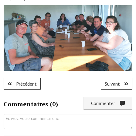
Note de synthèse financière
Rapport d'orientation budgétaire
Actions et projets
Projets et travaux en cours
Procès verbaux des conseils municipaux
Communication
Le bulletin municipal : Fressinfo & Le Fressinois
Précédent
Suivant
Toutes les publications
Le village dans l'intercommunalité
Commentaires (
0
)
Commenter
Communauté de communes
Autres groupements