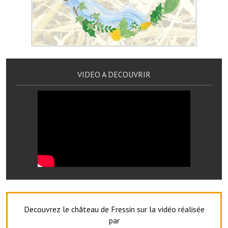
Services publics communaux
Démarches administratives
Urbanisme
Biens à louer
VIDEO A DECOUVRIR
Terrains et maisons à vendre
Etablissements scolaires
Equipements sportifs
Bibliothèque
Commerçants, artisans
Commerces et professions libérales
Decouvrez le château de Fressin sur la vidéo réalisée
Exploitants agricoles
par