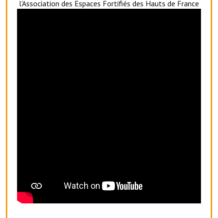
l'Association des Espaces Fortifiés des Hauts de France
Artisans
Agents immobiliers
Réserver une salle
Salle Georges Delépine
Maison des services et des associations fressinoises
VILLE ACTIVE
Village culturel
La société musicale de l'Avenir Fressinois
La troupe théâtrale de l'Avenir Fressinois
Les Amis du Patrimoine
L'association du château