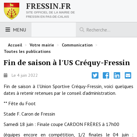
FRESSIN.FR
SITE OFFICIEL DE LA MAIRIE DE
FRESSIN EN PAS-DE-CALAIS
MENU
LES ESSENTIELS
Accueil
>
Votre mairie
>
Communication
>
Toutes les publications
Découvrez Fressin
Fin de saison à l'US Créquy-Fressin
Venir à Fressin
Le 4 juin 2022
Urbanisme
Fin de saison à l'Union Sportive Créquy-Fressin, voici quelques
dates à retenir retenues par le conseil d'administration.
Nous contacter
** Fête du Foot
Horaires de la mairie
Stade F. Caron de Fressin
Les foulées fressinoises
Samedi 18 juin : Finale coupe CARDON FRÈRES à 17h00
(équipes encore en compétition, 1/2 finales le 04 juin :
ACCÈS RAPIDE