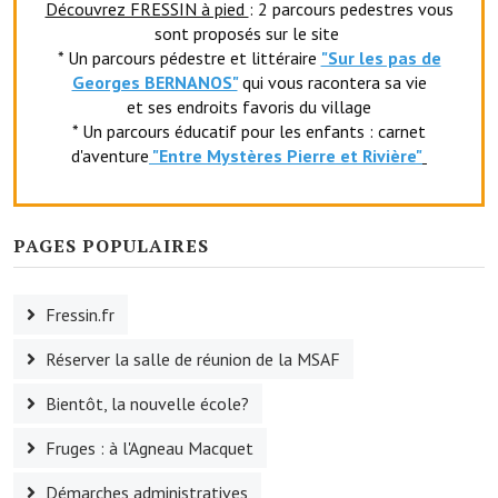
Découvrez FRESSIN à pied
: 2 parcours pedestres vous
Le foyer rural
sont proposés sur le site
* Un parcours pédestre et littéraire
"Sur les pas de
Le club de l'amitié
Georges BERNANOS"
qui vous racontera sa vie
et ses endroits favoris du village
Le comité des fêtes
* Un parcours éducatif pour les enfants : carnet
d'aventure
"Entr
e Mystères Pierre et Rivière"
L'association Avotra-France
Le foyer de la Planquette
PAGES POPULAIRES
L'association des anciens combattants
L'association des anciens sapeurs-pompiers volontaires
Fressin.fr
Village sportif
Réserver la salle de réunion de la MSAF
L'US Crequy Fressin
Bientôt, la nouvelle école?
La société de chasse
Fruges : à l'Agneau Macquet
La société de pêche
Démarches administratives