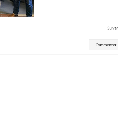
Suiva
C