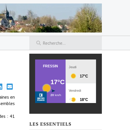
aines en
nsembles
des : 41
LES ESSENTIELS