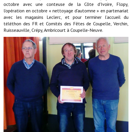
Les réseaux partenaires
octobre avec une conteuse de la Côte d'Ivoire, Flopy,
l’opération en octobre « nettoyage d'automne » en partenariat
L'association des maires
avec les magasins Leclerc, et pour terminer l’accueil du
téléthon des FR et Comités des Fêtes de Coupelle, Verchin,
L'office de tourisme
Ruisseauville, Crépy, Ambricourt à Coupelle-Neuve.
Le conseil départemental
VILLE PRATIQUE
Services publics intercommunaux
Affaires scolaires, CCAS
Eaux, assainissement
France services
France Renov
Déchets ménagers, tri sélectif, encombrants