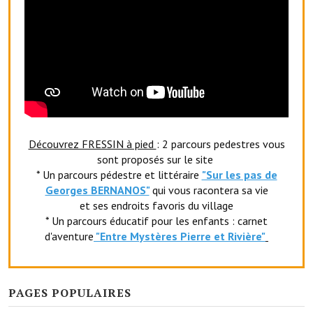
Village d'art
Les sculptures du village
Une église dans l'église
Fressin, cité verte et tourisme sportif
Le sentier de la Planquette
Découvrez FRESSIN à pied
: 2 parcours pedestres vous
sont proposés sur le site
Fressin, lauréat village fleuri
* Un parcours pédestre et littéraire
"Sur les pas de
Georges BERNANOS"
qui vous racontera sa vie
Le sentier de découverte du village
et ses endroits favoris du village
* Un parcours éducatif pour les enfants : carnet
Les foulées Fressinoises
d'aventure
"Entr
e Mystères Pierre et Rivière"
Le parcours cyclo le soleil de satan
Acteurs du tourisme
PAGES POPULAIRES
Les étangs de Fressin