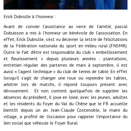
Services publics communaux
Erick Dubrulle à l’honneur :
Démarches administratives
Avant de convier l’assistance au verre de l’amitié, pascal
Urbanisme
Dubuisson a mis à l’honneur un bénévole de l'association. En
effet, Erick Dubrulle, s’est vu décerner la lettre de félicitations
Biens à louer
de la Fédération nationale du sport en milieu rural (FNSMR).
Outre le fait d’être est responsable du club « embellissement
Terrains et maisons à vendre
et fleurissement » depuis plusieurs années : plantations,
Etablissements scolaires
entretien régulier des parterres de mars à septembre, il est
aussi « l'agent technique » du club de tennis de table. En effet
Equipements sportifs
lorsqu’il s’agit de changer une roue ou repeindre les tables,
arbitrer lors de matchs, il répond toujours présent avec
Bibliothèque
dévouement. Et non content quelquefois de suppléer les
absences du président, il joue en loisir, avec les jeunes, adultes
Commerçants, artisans
et les résidents du foyer du Val du Chêne que le FR accueille
bientôt depuis un an. Jean-Claude Costenoble, le maire du
Commerces et professions libérales
village, a profité de l'occasion pour rappeler l'importance du
lien social que véhicule le Foyer Rural.
Exploitants agricoles