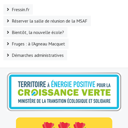
Fressin.fr
O' jardin paisible
Réserver la salle de réunion de la MSAF
Les gites ruraux
Bientôt, la nouvelle école?
L'office du tourisme
Fruges : à l'Agneau Macquet
La chèvrerie de la Planquette
Démarches administratives