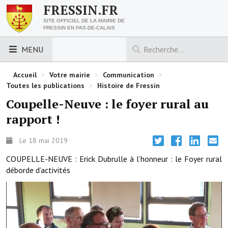
FRESSIN.FR
SITE OFFICIEL DE LA MAIRIE DE
FRESSIN EN PAS-DE-CALAIS
MENU
LES ESSENTIELS
Accueil
>
Votre mairie
>
Communication
>
Toutes les publications
>
Histoire de Fressin
Découvrez Fressin
Coupelle-Neuve : le foyer rural au
rapport !
Venir à Fressin
Urbanisme
Le 18 mai 2019
COUPELLE-NEUVE : Erick Dubrulle à l’honneur : le Foyer rural
Nous contacter
déborde d’activités
Horaires de la mairie
Les foulées fressinoises
ACCÈS RAPIDE