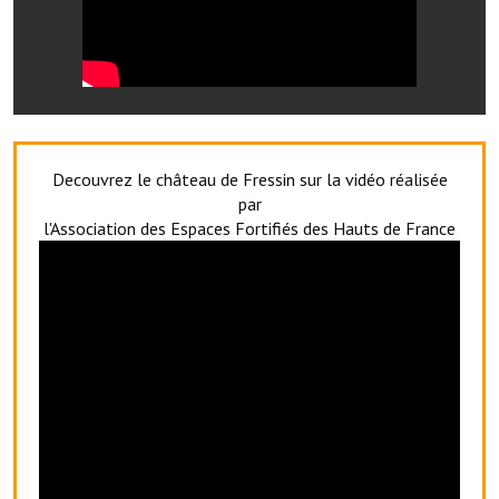
Le sport au foyer rural
Les foulées Fressinoises
Fêtes et manifestations
Le calendrier annuel
Decouvrez le château de Fressin sur la vidéo réalisée
par
Liste et coordonnées des associations
l'Association des Espaces Fortifiés des Hauts de France
TOURISME, PATRIMOINE
Fressin, ville d'histoire
L'église
Les panneaux du patrimoine
Le château
Georges Bernanos