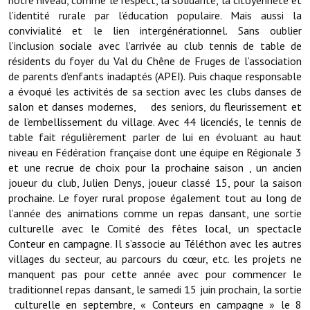
notre niveau, comme le respect, la solidarité, la citoyenneté et
Note de synthèse financière
l’identité rurale par l’éducation populaire. Mais aussi la
convivialité et le lien intergénérationnel. Sans oublier
Rapport d'orientation budgétaire
l’inclusion sociale avec l’arrivée au club tennis de table de
résidents du foyer du Val du Chêne de Fruges de l’association
Actions et projets
de parents d’enfants inadaptés (APEI). Puis chaque responsable
a évoqué les activités de sa section avec les clubs danses de
Projets et travaux en cours
salon et danses modernes, des seniors, du fleurissement et
Procès verbaux des conseils municipaux
de l’embellissement du village. Avec 44 licenciés, le tennis de
table fait régulièrement parler de lui en évoluant au haut
Communication
niveau en Fédération française dont une équipe en Régionale 3
et une recrue de choix pour la prochaine saison , un ancien
Le bulletin municipal : Fressinfo & Le Fressinois
joueur du club, Julien Denys, joueur classé 15, pour la saison
prochaine. Le foyer rural propose également tout au long de
Toutes les publications
l’année des animations comme un repas dansant, une sortie
culturelle avec le Comité des fêtes local, un spectacle
Le village dans l'intercommunalité
Conteur en campagne. Il s’associe au Téléthon avec les autres
villages du secteur, au parcours du cœur, etc. les projets ne
Communauté de communes
manquent pas pour cette année avec pour commencer le
Autres groupements
traditionnel repas dansant, le samedi 15 juin prochain, la sortie
culturelle en septembre, « Conteurs en campagne » le 8