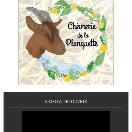
Le foyer rural
Le club de l'amitié
Le comité des fêtes
L'association Avotra-France
Le foyer de la Planquette
L'association des anciens combattants
L'association des anciens sapeurs-pompiers volontaires
Village sportif
VIDEO A DECOUVRIR
L'US Crequy Fressin
La société de chasse
La société de pêche