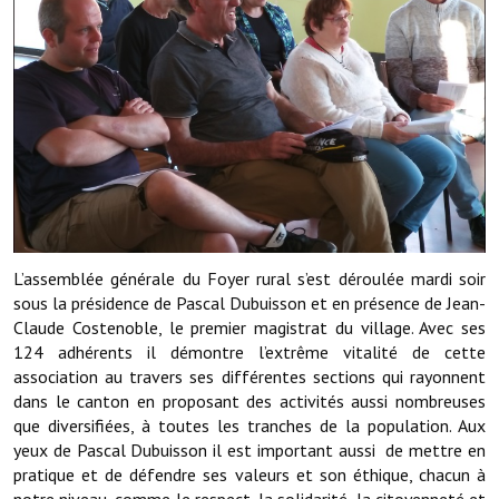
Démarches administratives
Projets et travaux en cours
Fêtes et manifestations
Numéros d'urgence
Terrains et maisons à vendre
L’assemblée générale du Foyer rural s’est déroulée mardi soir
VOTRE MAIRIE
sous la présidence de Pascal Dubuisson et en présence de Jean-
Claude Costenoble, le premier magistrat du village. Avec ses
Elus et agents
124 adhérents il démontre l’extrême vitalité de cette
association au travers ses différentes sections qui rayonnent
L'équipe municipale
dans le canton en proposant des activités aussi nombreuses
Le personnel municipal
que diversifiées, à toutes les tranches de la population. Aux
yeux de Pascal Dubuisson il est important aussi de mettre en
Les moyens financiers
pratique et de défendre ses valeurs et son éthique, chacun à