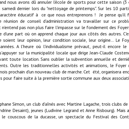
uand nous avons dû annuler l'école de sports pour cette saison (3
 samedi dernier lors du "nettoyage de printemps". Sur les 10 parti
aractère éducatif à ce que nous entreprenons ! Je pense qu'il 
ne réunion de conseil d'administration va travailler sur ce pro
t n'entend pas non plus faire l'impasse sur le fondement des Foyer
nte d'une part où on apprend chaque jour aux côtés des autres. C'e
ient leur opinion, leur condition sociale, leur origine... Le Foy
nnées. A l'heure où l'individualisme prévaut, peut-il encore le 
 s'appuyer sur la municipalité locale que dirige Jean-Claude Costen
vant toute location. Sans oublier la subvention annuelle et dern
nts. Outre les traditionnelles activités et animations, le Foyer 
mois prochain d'un nouveau club de marche. Cet été, organisera en
es pour faire suite à la première sortie commune aux deux associati
Stéphane Simon, un club d'aînés avec Martine Lagache, trois clubs de
drine Desaint), jeunes (Ludivine Legrand et Anne Risbourg). Mais a
le couscous de la ducasse, un spectacle du Festival des Cont