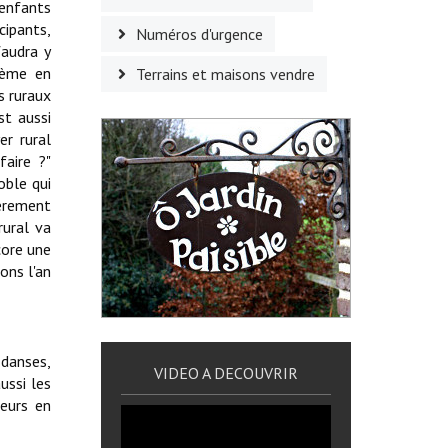
 enfants
cipants,
Numéros d'urgence
faudra y
blème en
Terrains et maisons vendre
s ruraux
st aussi
er rural
faire ?"
oble qui
ièrement
rural va
core une
ons l'an
 danses,
VIDEO A DECOUVRIR
ussi les
eurs en