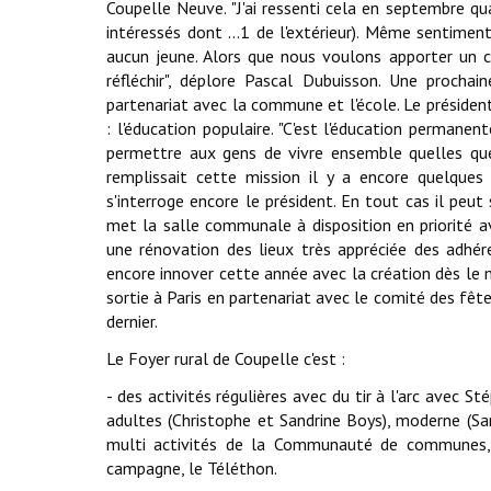
Coupelle Neuve. "J'ai ressenti cela en septembre q
intéressés dont ...1 de l'extérieur). Même sentiment
aucun jeune. Alors que nous voulons apporter un c
réfléchir", déplore Pascal Dubuisson. Une prochai
partenariat avec la commune et l'école. Le présiden
: l'éducation populaire. "C'est l'éducation permane
permettre aux gens de vivre ensemble quelles que so
remplissait cette mission il y a encore quelques a
s'interroge encore le président. En tout cas il peut
met la salle communale à disposition en priorité a
une rénovation des lieux très appréciée des adhére
encore innover cette année avec la création dès le 
sortie à Paris en partenariat avec le comité des fêt
dernier.
Le Foyer rural de Coupelle c'est :
- des activités régulières avec du tir à l'arc avec 
adultes (Christophe et Sandrine Boys), moderne (San
multi activités de la Communauté de communes, 
campagne, le Téléthon.