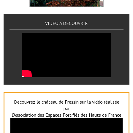
Artisans
Agents immobiliers
VIDEO A DECOUVRIR
Réserver une salle
Salle Georges Delépine
Maison des services et des associations fressinoises
VILLE ACTIVE
Village culturel
La société musicale de l'Avenir Fressinois
Decouvrez le château de Fressin sur la vidéo réalisée
La troupe théâtrale de l'Avenir Fressinois
par
l'Association des Espaces Fortifiés des Hauts de France
Les Amis du Patrimoine
L'association du château