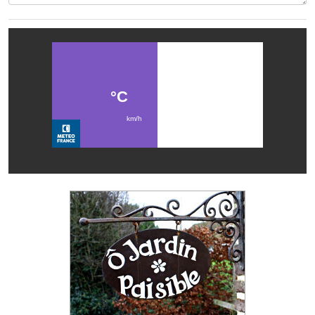
Services publics communaux
Démarches administratives
Urbanisme
Biens à louer
Terrains et maisons à vendre
Etablissements scolaires
Equipements sportifs
Bibliothèque
Commerçants, artisans
Commerces et professions libérales
Exploitants agricoles