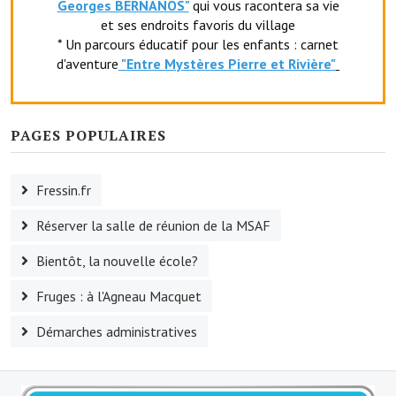
Georges BERNANOS"
qui vous racontera sa vie
Le sport au foyer rural
et ses endroits favoris du village
* Un parcours éducatif pour les enfants : carnet
Les foulées Fressinoises
d'aventure
"Entr
e Mystères Pierre et Rivière"
Fêtes et manifestations
Le calendrier annuel
PAGES POPULAIRES
Liste et coordonnées des associations
Fressin.fr
TOURISME, PATRIMOINE
Réserver la salle de réunion de la MSAF
Fressin, ville d'histoire
Bientôt, la nouvelle école?
L'église
Fruges : à l'Agneau Macquet
Les panneaux du patrimoine
Démarches administratives
Le château
Georges Bernanos