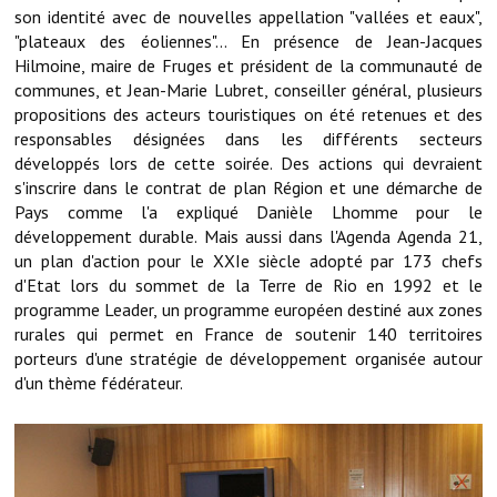
Note de synthèse financière
son identité avec de nouvelles appellation "vallées et eaux",
"plateaux des éoliennes"... En présence de Jean-Jacques
Rapport d'orientation budgétaire
Hilmoine, maire de Fruges et président de la communauté de
communes, et Jean-Marie Lubret, conseiller général, plusieurs
Actions et projets
propositions des acteurs touristiques on été retenues et des
responsables désignées dans les différents secteurs
Projets et travaux en cours
développés lors de cette soirée. Des actions qui devraient
s'inscrire dans le contrat de plan Région et une démarche de
Procès verbaux des conseils municipaux
Pays comme l'a expliqué Danièle Lhomme pour le
développement durable. Mais aussi dans l'Agenda Agenda 21,
Communication
un plan d'action pour le XXIe siècle adopté par 173 chefs
Le bulletin municipal : Fressinfo & Le Fressinois
d'Etat lors du sommet de la Terre de Rio en 1992 et le
programme Leader, un programme européen destiné aux zones
Toutes les publications
rurales qui permet en France de soutenir 140 territoires
porteurs d'une stratégie de développement organisée autour
Le village dans l'intercommunalité
d'un thème fédérateur.
Communauté de communes
Autres groupements