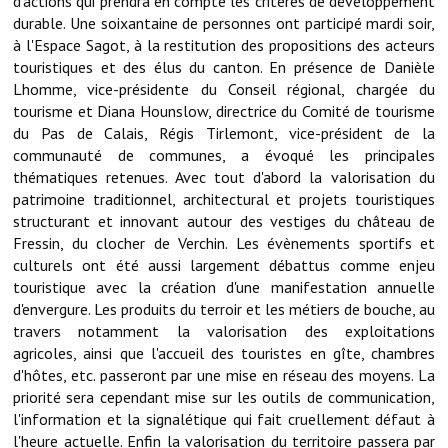
d'actions qui prendra en compte les critères de développement
durable. Une soixantaine de personnes ont participé mardi soir,
Démarches administratives
à l'Espace Sagot, à la restitution des propositions des acteurs
touristiques et des élus du canton. En présence de Danièle
Projets et travaux en cours
Lhomme, vice-présidente du Conseil régional, chargée du
tourisme et Diana Hounslow, directrice du Comité de tourisme
Fêtes et manifestations
du Pas de Calais, Régis Tirlemont, vice-président de la
communauté de communes, a évoqué les principales
Numéros d'urgence
thématiques retenues. Avec tout d'abord la valorisation du
patrimoine traditionnel, architectural et projets touristiques
Terrains et maisons à vendre
structurant et innovant autour des vestiges du château de
Fressin, du clocher de Verchin. Les évènements sportifs et
VOTRE MAIRIE
culturels ont été aussi largement débattus comme enjeu
touristique avec la création d'une manifestation annuelle
Elus et agents
d'envergure. Les produits du terroir et les métiers de bouche, au
travers notamment la valorisation des exploitations
L'équipe municipale
agricoles, ainsi que l'accueil des touristes en gîte, chambres
d'hôtes, etc. passeront par une mise en réseau des moyens. La
Le personnel municipal
priorité sera cependant mise sur les outils de communication,
l'information et la signalétique qui fait cruellement défaut à
Les moyens financiers
l'heure actuelle. Enfin la valorisation du territoire passera par