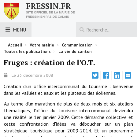
FRESSIN.FR
SITE OFFICIEL DE LA MAIRIE DE
FRESSIN EN PAS-DE-CALAIS
MENU
LES ESSENTIELS
Accueil
>
Votre mairie
>
Communication
>
Toutes les publications
>
La vie du canton
Découvrez Fressin
Fruges : création de l'O.T.
Venir à Fressin
Le 23 décembre 2008
Urbanisme
Création d'un office intercommunal du tourisme : bienvenue
dans les vallées et eaux et les plateaux des éoliennes.
Nous contacter
Au terme d'un marathon de plus de deux mois et six ateliers
Horaires de la mairie
thématiques, l'office du tourisme intercommunal deviendra
une réalité le 1er janvier 2009. Cette démarche collective et
Les foulées fressinoises
cette confrontation d'idées va déboucher sur un plan
stratégique touristique pour 2009-2014. Et un programme
ACCÈS RAPIDE