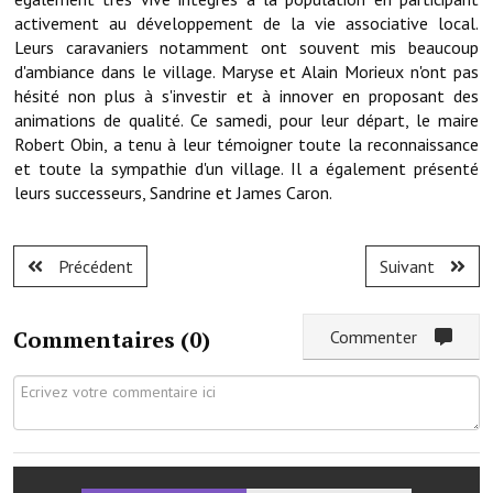
Note de synthèse financière
activement au développement de la vie associative local.
Leurs caravaniers notamment ont souvent mis beaucoup
Rapport d'orientation budgétaire
d'ambiance dans le village. Maryse et Alain Morieux n'ont pas
hésité non plus à s'investir et à innover en proposant des
Actions et projets
animations de qualité. Ce samedi, pour leur départ, le maire
Robert Obin, a tenu à leur témoigner toute la reconnaissance
Projets et travaux en cours
et toute la sympathie d'un village. Il a également présenté
Procès verbaux des conseils municipaux
leurs successeurs, Sandrine et James Caron.
Communication
Précédent
Suivant
Le bulletin municipal : Fressinfo & Le Fressinois
Toutes les publications
Commentaires (
0
)
Commenter
Le village dans l'intercommunalité
Communauté de communes
Autres groupements