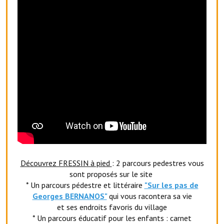
Artisans
Agents immobiliers
Réserver une salle
Salle Georges Delépine
Maison des services et des associations fressinoises
VILLE ACTIVE
Village culturel
La société musicale de l'Avenir Fressinois
Découvrez FRESSIN à pied
: 2 parcours pedestres vous
sont proposés sur le site
La troupe théâtrale de l'Avenir Fressinois
* Un parcours pédestre et littéraire
"Sur les pas de
Georges BERNANOS"
qui vous racontera sa vie
Les Amis du Patrimoine
et ses endroits favoris du village
L'association du château
* Un parcours éducatif pour les enfants : carnet