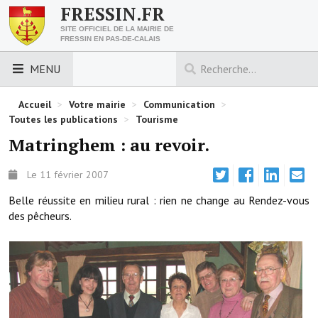
FRESSIN.FR
SITE OFFICIEL DE LA MAIRIE DE
FRESSIN EN PAS-DE-CALAIS
MENU
LES ESSENTIELS
Accueil
>
Votre mairie
>
Communication
>
Toutes les publications
>
Tourisme
Découvrez Fressin
Matringhem : au revoir.
Venir à Fressin
Le 11 février 2007
Urbanisme
Belle réussite en milieu rural : rien ne change au Rendez-vous
des pêcheurs.
Nous contacter
Horaires de la mairie
Les foulées fressinoises
ACCÈS RAPIDE