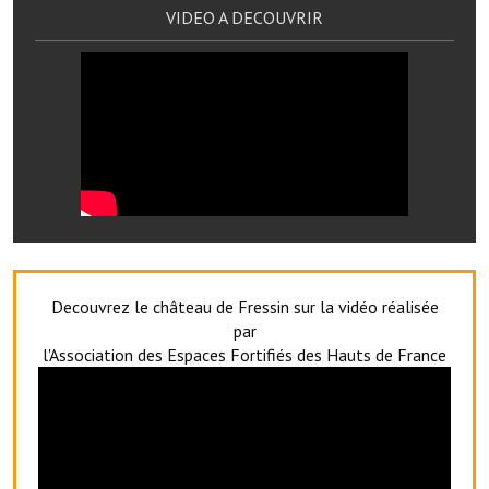
VIDEO A DECOUVRIR
Services publics communaux
Démarches administratives
Urbanisme
Biens à louer
Terrains et maisons à vendre
Etablissements scolaires
Equipements sportifs
Decouvrez le château de Fressin sur la vidéo réalisée
Bibliothèque
par
l'Association des Espaces Fortifiés des Hauts de France
Commerçants, artisans
Commerces et professions libérales
Exploitants agricoles