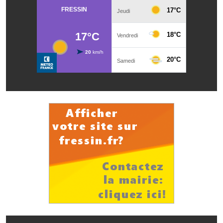
Les réseaux partenaires
L'association des maires
L'office de tourisme
Le conseil départemental
VILLE PRATIQUE
Services publics intercommunaux
Affaires scolaires, CCAS
Eaux, assainissement
France services
France Renov
Déchets ménagers, tri sélectif, encombrants