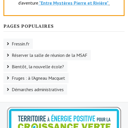
d'aventure
"Entr
e Mystères Pierre et Rivière"
Le foyer rural
Le club de l'amitié
PAGES POPULAIRES
Le comité des fêtes
L'association Avotra-France
Fressin.fr
Le foyer de la Planquette
Réserver la salle de réunion de la MSAF
L'association des anciens combattants
Bientôt, la nouvelle école?
Fruges : à l'Agneau Macquet
L'association des anciens sapeurs-pompiers volontaires
Démarches administratives
Village sportif
L'US Crequy Fressin
La société de chasse
La société de pêche