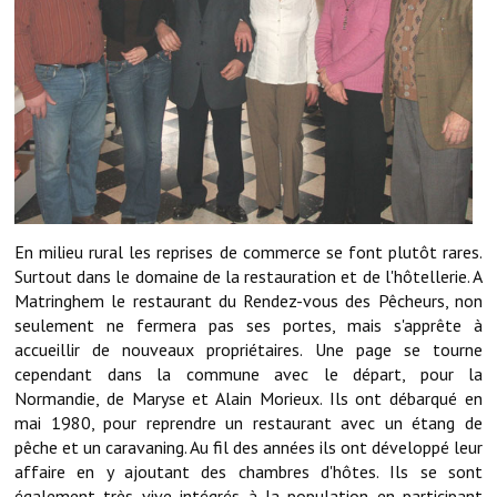
Démarches administratives
Projets et travaux en cours
Fêtes et manifestations
Numéros d'urgence
Terrains et maisons à vendre
En milieu rural les reprises de commerce se font plutôt rares.
Surtout dans le domaine de la restauration et de l'hôtellerie. A
VOTRE MAIRIE
Matringhem le restaurant du Rendez-vous des Pêcheurs, non
seulement ne fermera pas ses portes, mais s'apprête à
Elus et agents
accueillir de nouveaux propriétaires. Une page se tourne
cependant dans la commune avec le départ, pour la
L'équipe municipale
Normandie, de Maryse et Alain Morieux. Ils ont débarqué en
Le personnel municipal
mai 1980, pour reprendre un restaurant avec un étang de
pêche et un caravaning. Au fil des années ils ont développé leur
Les moyens financiers
affaire en y ajoutant des chambres d'hôtes. Ils se sont
également très vive intégrés à la population en participant