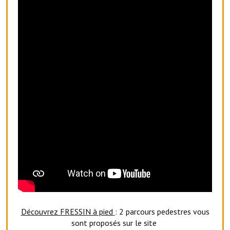
Artisans
Agents immobiliers
Réserver une salle
Salle Georges Delépine
Maison des services et des associations fressinoises
VILLE ACTIVE
Village culturel
La société musicale de l'Avenir Fressinois
La troupe théâtrale de l'Avenir Fressinois
Les Amis du Patrimoine
Découvrez FRESSIN à pied
: 2 parcours pedestres vous
L'association du château
sont proposés sur le site