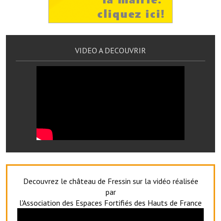
Services publics communaux
Démarches administratives
Urbanisme
VIDEO A DECOUVRIR
Biens à louer
Terrains et maisons à vendre
Etablissements scolaires
Equipements sportifs
Bibliothèque
Commerçants, artisans
Decouvrez le château de Fressin sur la vidéo réalisée
Commerces et professions libérales
par
l'Association des Espaces Fortifiés des Hauts de France
Exploitants agricoles