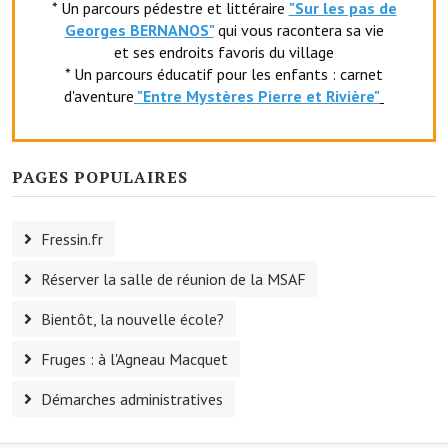
* Un parcours pédestre et littéraire
"Sur les pas de
Le foyer rural
Georges BERNANOS"
qui vous racontera sa vie
et ses endroits favoris du village
Le club de l'amitié
* Un parcours éducatif pour les enfants : carnet
d'aventure
"Entr
e Mystères Pierre et Rivière"
Le comité des fêtes
L'association Avotra-France
PAGES POPULAIRES
Le foyer de la Planquette
L'association des anciens combattants
Fressin.fr
L'association des anciens sapeurs-pompiers volontaires
Réserver la salle de réunion de la MSAF
Village sportif
Bientôt, la nouvelle école?
L'US Crequy Fressin
Fruges : à l'Agneau Macquet
La société de chasse
Démarches administratives
La société de pêche