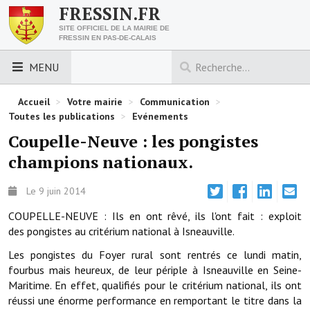
FRESSIN.FR
SITE OFFICIEL DE LA MAIRIE DE
FRESSIN EN PAS-DE-CALAIS
MENU
LES ESSENTIELS
Accueil
>
Votre mairie
>
Communication
>
Toutes les publications
>
Evénements
Découvrez Fressin
Coupelle-Neuve : les pongistes
champions nationaux.
Venir à Fressin
Urbanisme
Le 9 juin 2014
COUPELLE-NEUVE : Ils en ont rêvé, ils l'ont fait : exploit
Nous contacter
des pongistes au critérium national à Isneauville.
Horaires de la mairie
Les pongistes du Foyer rural sont rentrés ce lundi matin,
fourbus mais heureux, de leur périple à Isneauville en Seine-
Les foulées fressinoises
Maritime. En effet, qualifiés pour le critérium national, ils ont
réussi une énorme performance en remportant le titre dans la
ACCÈS RAPIDE