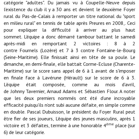
catégorie "adultes". Du jamais vu à Coupelle-Neuve depuis
l’existence du club il y a 30 ans et devient le deuxième Foyer
Démarches administratives
rural du Pas-de-Calais à remporter un titre national du "sport
en milieu rural" en tennis de table après Preures en 2008,. Ceci
Projets et travaux en cours
pour expliquer la difficulté à arriver au plus haut
sommet. L’équipe a donc démarré tambour battant le samedi
Fêtes et manifestations
après-midi en remportant 2 victoires : 8 à 2
contre Fournels (Lozère) et 7 à 3 contre Fontaine-le-Bourg
Numéros d'urgence
(Seine-Maritime). Elle finissait ainsi en tête de sa poule. Le
dimanche, en demi-finale, elle battait Corme-Ecluse (Charente-
Terrains et maisons à vendre
Maritime) sur le score sans appel de 6 à 1 avant de s'imposer
en finale face à Lavérune (Hérault) sur le score de 6 à 3.
VOTRE MAIRIE
L’équipe était composée, comme au mois d’avril,
de Johnny Tavernier, Arnaud Adams et Sébastien Flour. A noter
Elus et agents
que les deux premiers nommés ont été d’une incroyable
efficacité puisqu’ils n’ont subi aucune défaite, en simple comme
L'équipe municipale
en double. Pascal Dubuisson, le président du Foyer Rural peut
Le personnel municipal
être fier de ses joueurs, L’équipe des jeunes masculins, après 1
ème
victoire et 3 défaites, termine à une honorable 4
place (sur
Les moyens financiers
6) de leur catégorie.