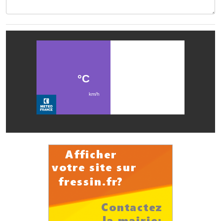
Les réseaux partenaires
L'association des maires
L'office de tourisme
Le conseil départemental
VILLE PRATIQUE
Services publics intercommunaux
Affaires scolaires, CCAS
Eaux, assainissement
France services
France Renov
Déchets ménagers, tri sélectif, encombrants