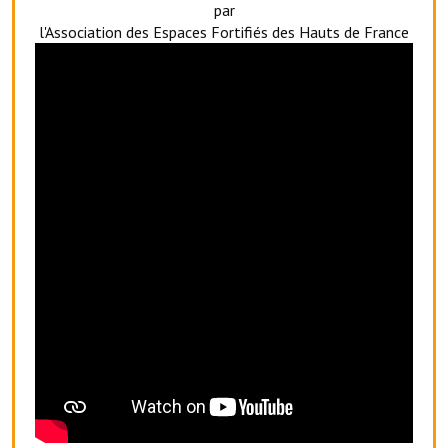
par
Artisans
l'Association des Espaces Fortifiés des Hauts de France
Agents immobiliers
Réserver une salle
Salle Georges Delépine
Maison des services et des associations fressinoises
VILLE ACTIVE
Village culturel
La société musicale de l'Avenir Fressinois
La troupe théâtrale de l'Avenir Fressinois
Les Amis du Patrimoine
L'association du château