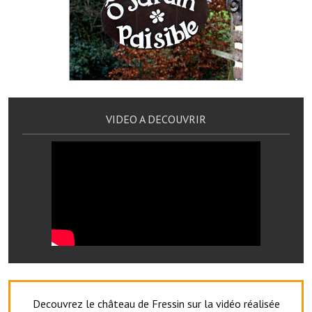
Services publics communaux
Démarches administratives
Urbanisme
Biens à louer
VIDEO A DECOUVRIR
Terrains et maisons à vendre
Etablissements scolaires
Equipements sportifs
Bibliothèque
Commerçants, artisans
Commerces et professions libérales
Exploitants agricoles
Decouvrez le château de Fressin sur la vidéo réalisée