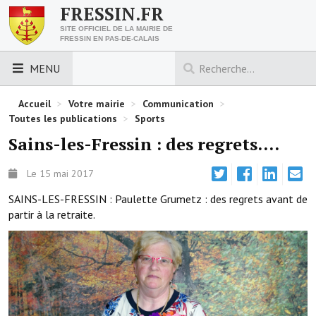
FRESSIN.FR
SITE OFFICIEL DE LA MAIRIE DE
FRESSIN EN PAS-DE-CALAIS
MENU
LES ESSENTIELS
Accueil
>
Votre mairie
>
Communication
>
Toutes les publications
>
Sports
Découvrez Fressin
Sains-les-Fressin : des regrets....
Venir à Fressin
Le 15 mai 2017
Urbanisme
SAINS-LES-FRESSIN : Paulette Grumetz : des regrets avant de
partir à la retraite.
Nous contacter
Horaires de la mairie
Les foulées fressinoises
ACCÈS RAPIDE