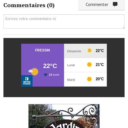
Les réseaux partenaires
Commentaires (
0
)
Commenter
L'association des maires
L'office de tourisme
Le conseil départemental
VILLE PRATIQUE
Services publics intercommunaux
Affaires scolaires, CCAS
Eaux, assainissement
France services
France Renov
Déchets ménagers, tri sélectif, encombrants