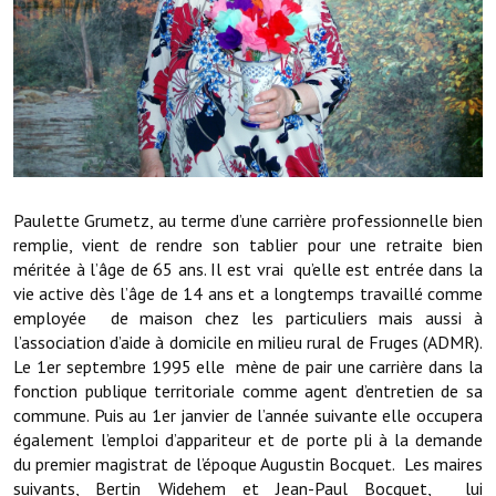
Démarches administratives
Projets et travaux en cours
Fêtes et manifestations
Numéros d'urgence
Paulette Grumetz, au terme d’une carrière professionnelle bien
Terrains et maisons à vendre
remplie, vient de rendre son tablier pour une retraite bien
méritée à l’âge de 65 ans. Il est vrai qu’elle est entrée dans la
VOTRE MAIRIE
vie active dès l’âge de 14 ans et a longtemps travaillé comme
employée de maison chez les particuliers mais aussi à
Elus et agents
l’association d’aide à domicile en milieu rural de Fruges (ADMR).
Le 1er septembre 1995 elle mène de pair une carrière dans la
L'équipe municipale
fonction publique territoriale comme agent d’entretien de sa
commune. Puis au 1er janvier de l’année suivante elle occupera
Le personnel municipal
également l’emploi d’appariteur et de porte pli à la demande
Les moyens financiers
du premier magistrat de l’époque Augustin Bocquet. Les maires
suivants, Bertin Widehem et Jean-Paul Bocquet, lui