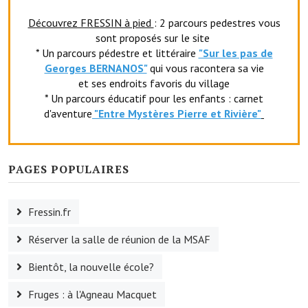
Le foyer rural
Découvrez FRESSIN à pied
: 2 parcours pedestres vous
sont proposés sur le site
Le club de l'amitié
* Un parcours pédestre et littéraire
"Sur les pas de
Georges BERNANOS"
qui vous racontera sa vie
Le comité des fêtes
et ses endroits favoris du village
* Un parcours éducatif pour les enfants : carnet
L'association Avotra-France
d'aventure
"Entr
e Mystères Pierre et Rivière"
Le foyer de la Planquette
L'association des anciens combattants
PAGES POPULAIRES
L'association des anciens sapeurs-pompiers volontaires
Fressin.fr
Village sportif
Réserver la salle de réunion de la MSAF
L'US Crequy Fressin
Bientôt, la nouvelle école?
La société de chasse
Fruges : à l'Agneau Macquet
La société de pêche