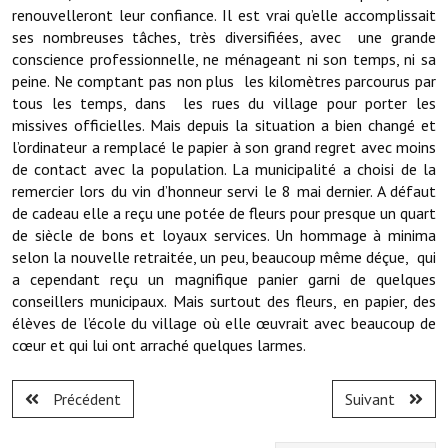
Note de synthèse financière
renouvelleront leur confiance. Il est vrai qu’elle accomplissait
ses nombreuses tâches, très diversifiées, avec une grande
Rapport d'orientation budgétaire
conscience professionnelle, ne ménageant ni son temps, ni sa
peine. Ne comptant pas non plus les kilomètres parcourus par
Actions et projets
tous les temps, dans les rues du village pour porter les
missives officielles. Mais depuis la situation a bien changé et
Projets et travaux en cours
l’ordinateur a remplacé le papier à son grand regret avec moins
de contact avec la population. La municipalité a choisi de la
Procès verbaux des conseils municipaux
remercier lors du vin d’honneur servi le 8 mai dernier. A défaut
Communication
de cadeau elle a reçu une potée de fleurs pour presque un quart
de siècle de bons et loyaux services. Un hommage à minima
Le bulletin municipal : Fressinfo & Le Fressinois
selon la nouvelle retraitée, un peu, beaucoup même déçue, qui
a cependant reçu un magnifique panier garni de quelques
Toutes les publications
conseillers municipaux. Mais surtout des fleurs, en papier, des
élèves de l’école du village où elle œuvrait avec beaucoup de
Le village dans l'intercommunalité
cœur et qui lui ont arraché quelques larmes.
Communauté de communes
Précédent
Suivant
Autres groupements