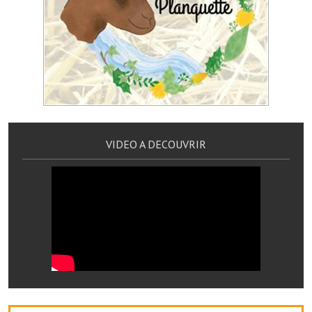
Services publics communaux
Démarches administratives
Urbanisme
Biens à louer
Terrains et maisons à vendre
VIDEO A DECOUVRIR
Etablissements scolaires
Equipements sportifs
Bibliothèque
Commerçants, artisans
Commerces et professions libérales
Exploitants agricoles