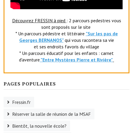
Le foyer rural
Le club de l'amitié
Découvrez FRESSIN à pied
: 2 parcours pedestres vous
sont proposés sur le site
Le comité des fêtes
* Un parcours pédestre et littéraire
"Sur les pas de
Georges BERNANOS"
qui vous racontera sa vie
L'association Avotra-France
et ses endroits favoris du village
* Un parcours éducatif pour les enfants : carnet
Le foyer de la Planquette
d'aventure
"Entr
e Mystères Pierre et Rivière"
L'association des anciens combattants
L'association des anciens sapeurs-pompiers volontaires
PAGES POPULAIRES
Village sportif
Fressin.fr
L'US Crequy Fressin
Réserver la salle de réunion de la MSAF
La société de chasse
Bientôt, la nouvelle école?
La société de pêche