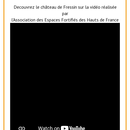
Artisans
Decouvrez le château de Fressin sur la vidéo réalisée
par
Agents immobiliers
l'Association des Espaces Fortifiés des Hauts de France
Réserver une salle
Salle Georges Delépine
Maison des services et des associations fressinoises
VILLE ACTIVE
Village culturel
La société musicale de l'Avenir Fressinois
La troupe théâtrale de l'Avenir Fressinois
Les Amis du Patrimoine
L'association du château