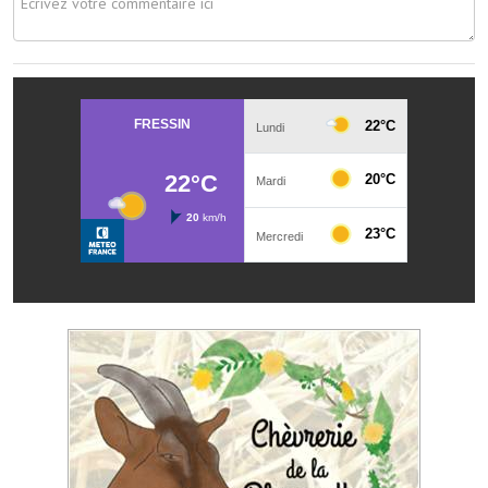
Les réseaux partenaires
L'association des maires
L'office de tourisme
Le conseil départemental
VILLE PRATIQUE
Services publics intercommunaux
Affaires scolaires, CCAS
Eaux, assainissement
France services
France Renov
Déchets ménagers, tri sélectif, encombrants