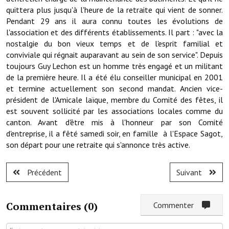
Note de synthèse financière
quittera plus jusqu'à l'heure de la retraite qui vient de sonner.
Pendant 29 ans il aura connu toutes les évolutions de
Rapport d'orientation budgétaire
l'association et des différents établissements. Il part : "avec la
nostalgie du bon vieux temps et de l'esprit familial et
Actions et projets
conviviale qui régnait auparavant au sein de son service". Depuis
toujours Guy Lechon est un homme très engagé et un militant
Projets et travaux en cours
de la première heure. Il a été élu conseiller municipal en 2001
et termine actuellement son second mandat. Ancien vice-
Procès verbaux des conseils municipaux
président de l'Amicale laïque, membre du Comité des fêtes, il
Communication
est souvent sollicité par les associations locales comme du
canton. Avant d'être mis à l'honneur par son Comité
Le bulletin municipal : Fressinfo & Le Fressinois
d'entreprise, il a fêté samedi soir, en famille à l'Espace Sagot,
son départ pour une retraite qui s'annonce très active.
Toutes les publications
Le village dans l'intercommunalité
Précédent
Suivant
Communauté de communes
Commentaires (
0
)
Commenter
Autres groupements