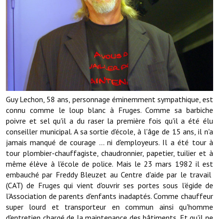
Démarches administratives
Projets et travaux en cours
Fêtes et manifestations
Numéros d'urgence
Guy Lechon, 58 ans, personnage éminemment sympathique, est
Terrains et maisons à vendre
connu comme le loup blanc à Fruges. Comme sa barbiche
poivre et sel qu'il a du raser la première fois qu'il a été élu
VOTRE MAIRIE
conseiller municipal. A sa sortie d'école, à l'âge de 15 ans, il n'a
jamais manqué de courage ... ni d'employeurs. Il a été tour à
Elus et agents
tour plombier-chauffagiste, chaudronnier, papetier, tuilier et à
même élève à l'école de police. Mais le 23 mars 1982 il est
L'équipe municipale
embauché par Freddy Bleuzet au Centre d'aide par le travail
(CAT) de Fruges qui vient d'ouvrir ses portes sous l'égide de
Le personnel municipal
l'Association de parents d'enfants inadaptés. Comme chauffeur
Les moyens financiers
super lourd et transporteur en commun ainsi qu'homme
d'entretien chargé de la maintenance des bâtiments. Et qu'il ne