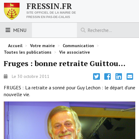
FRESSIN.FR
SITE OFFICIEL DE LA MAIRIE DE
FRESSIN EN PAS-DE-CALAIS
MENU
LES ESSENTIELS
Accueil
>
Votre mairie
>
Communication
>
Toutes les publications
>
Vie associative
Découvrez Fressin
Fruges : bonne retraite Guittou...
Venir à Fressin
Le 30 octobre 2011
Urbanisme
FRUGES : La retraite a sonné pour Guy Lechon : le départ d'une
nouvelle vie.
Nous contacter
Horaires de la mairie
Les foulées fressinoises
ACCÈS RAPIDE