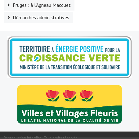
Fruges : à l'Agneau Macquet
Le sport au foyer rural
Démarches administratives
Les foulées Fressinoises
Fêtes et manifestations
Le calendrier annuel
Liste et coordonnées des associations
TOURISME, PATRIMOINE
Fressin, ville d'histoire
L'église
Les panneaux du patrimoine
Le château
Georges Bernanos
Reproduction interdite - Tous droits réservés