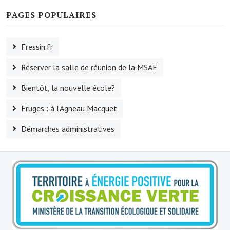
PAGES POPULAIRES
Le sport au foyer rural
Les foulées Fressinoises
Fressin.fr
Fêtes et manifestations
Réserver la salle de réunion de la MSAF
Le calendrier annuel
Bientôt, la nouvelle école?
Liste et coordonnées des associations
Fruges : à l'Agneau Macquet
TOURISME, PATRIMOINE
Démarches administratives
Fressin, ville d'histoire
L'église
Les panneaux du patrimoine
Le château
Georges Bernanos