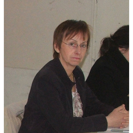
Note de synthèse financière
Rapport d'orientation budgétaire
Actions et projets
Projets et travaux en cours
Procès verbaux des conseils municipaux
Communication
Le bulletin municipal : Fressinfo & Le Fressinois
Toutes les publications
Le village dans l'intercommunalité
Communauté de communes
Autres groupements