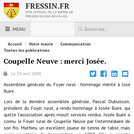
FRESSIN.FR
SITE OFFICIEL DE LA MAIRIE DE
FRESSIN EN PAS-DE-CALAIS
MENU
LES ESSENTIELS
Accueil
>
Votre mairie
>
Communication
>
Toutes les publications
Découvrez Fressin
Coupelle Neuve : merci Josée.
Venir à Fressin
Le 20 avril 2008
Urbanisme
Assemblée générale du Foyer rural : hommage mérité à José
Buire.
Nous contacter
Lors de la dernière assemblée générale, Pascal Dubuisson,
Horaires de la mairie
président du Foyer rural, a rendu hommage à Josée Buire, qui
quitte l'association après moult services rendus. Josée Buire a
Les foulées fressinoises
connu le Foyer rural de Coupelle Neuve par l'intermédiaire de
son fils Mathieu, un excellent joueur de tennis de table, mais
ACCÈS RAPIDE