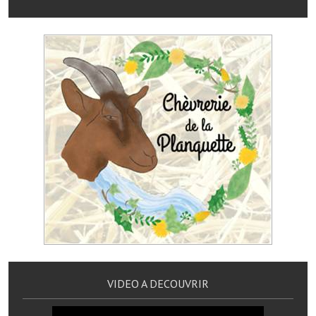
Services publics communaux
Démarches administratives
Urbanisme
Biens à louer
Terrains et maisons à vendre
Etablissements scolaires
Equipements sportifs
Bibliothèque
Commerçants, artisans
Commerces et professions libérales
VIDEO A DECOUVRIR
Exploitants agricoles