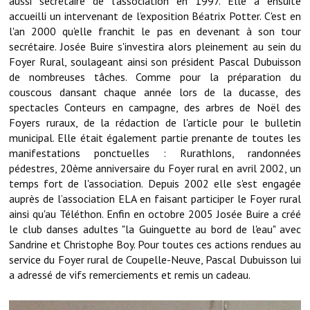
aussi secrétaire de l'association en 1997. Elle a ensuite
accueilli un intervenant de l’exposition Béatrix Potter. C'est en
Démarches administratives
l'an 2000 qu'elle franchit le pas en devenant à son tour
secrétaire. Josée Buire s'investira alors pleinement au sein du
Projets et travaux en cours
Foyer Rural, soulageant ainsi son président Pascal Dubuisson
de nombreuses tâches. Comme pour la préparation du
Fêtes et manifestations
couscous dansant chaque année lors de la ducasse, des
spectacles Conteurs en campagne, des arbres de Noël des
Numéros d'urgence
Foyers ruraux, de la rédaction de l'article pour le bulletin
municipal. Elle était également partie prenante de toutes les
Terrains et maisons à vendre
manifestations ponctuelles : Rurathlons, randonnées
pédestres, 20ème anniversaire du Foyer rural en avril 2002, un
VOTRE MAIRIE
temps fort de l'association. Depuis 2002 elle s'est engagée
auprès de l’association ELA en faisant participer le Foyer rural
Elus et agents
ainsi qu'au Téléthon. Enfin en octobre 2005 Josée Buire a créé
le club danses adultes "la Guinguette au bord de l'eau" avec
L'équipe municipale
Sandrine et Christophe Boy. Pour toutes ces actions rendues au
service du Foyer rural de Coupelle-Neuve, Pascal Dubuisson lui
Le personnel municipal
a adressé de vifs remerciements et remis un cadeau.
Les moyens financiers