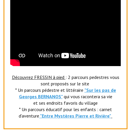
Le foyer rural
Le club de l'amitié
Le comité des fêtes
L'association Avotra-France
Le foyer de la Planquette
L'association des anciens combattants
Découvrez FRESSIN à pied
: 2 parcours pedestres vous
L'association des anciens sapeurs-pompiers volontaires
sont proposés sur le site
* Un parcours pédestre et littéraire
"Sur les pas de
Village sportif
Georges BERNANOS"
qui vous racontera sa vie
et ses endroits favoris du village
L'US Crequy Fressin
* Un parcours éducatif pour les enfants : carnet
La société de chasse
d'aventure
"Entr
e Mystères Pierre et Rivière"
La société de pêche