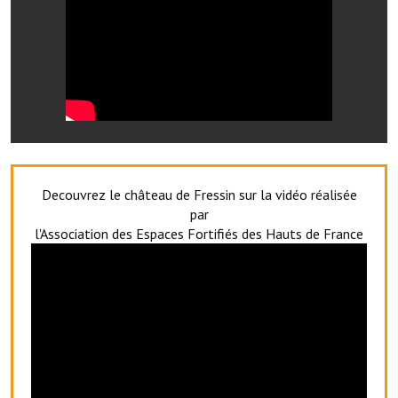
Artisans
Agents immobiliers
Réserver une salle
Salle Georges Delépine
Maison des services et des associations fressinoises
Decouvrez le château de Fressin sur la vidéo réalisée
VILLE ACTIVE
par
l'Association des Espaces Fortifiés des Hauts de France
Village culturel
La société musicale de l'Avenir Fressinois
La troupe théâtrale de l'Avenir Fressinois
Les Amis du Patrimoine
L'association du château