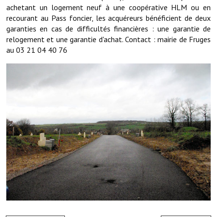
Note de synthèse financière
achetant un logement neuf à une coopérative HLM ou en
recourant au Pass foncier, les acquéreurs bénéficient de deux
Rapport d'orientation budgétaire
garanties en cas de difficultés financières : une garantie de
relogement et une garantie d'achat. Contact : mairie de Fruges
Actions et projets
au 03 21 04 40 76
Projets et travaux en cours
Procès verbaux des conseils municipaux
Communication
Le bulletin municipal : Fressinfo & Le Fressinois
Toutes les publications
Le village dans l'intercommunalité
Communauté de communes
Autres groupements