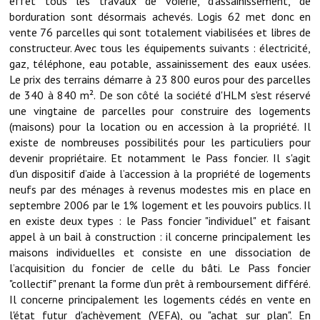
effet tous les travaux de voierie, d'assainissement, de
borduration sont désormais achevés. Logis 62 met donc en
Démarches administratives
vente 76 parcelles qui sont totalement viabilisées et libres de
constructeur. Avec tous les équipements suivants : électricité,
Projets et travaux en cours
gaz, téléphone, eau potable, assainissement des eaux usées.
Le prix des terrains démarre à 23 800 euros pour des parcelles
Fêtes et manifestations
de 340 à 840 m². De son côté la société d'HLM s'est réservé
une vingtaine de parcelles pour construire des logements
Numéros d'urgence
(maisons) pour la location ou en accession à la propriété. Il
existe de nombreuses possibilités pour les particuliers pour
Terrains et maisons à vendre
devenir propriétaire. Et notamment le Pass foncier. Il s'agit
d'un dispositif d’aide à l’accession à la propriété de logements
VOTRE MAIRIE
neufs par des ménages à revenus modestes mis en place en
septembre 2006 par le 1% logement et les pouvoirs publics. Il
Elus et agents
en existe deux types : le Pass foncier "individuel" et faisant
appel à un bail à construction : il concerne principalement les
L'équipe municipale
maisons individuelles et consiste en une dissociation de
l’acquisition du foncier de celle du bâti. Le Pass foncier
Le personnel municipal
"collectif" prenant la forme d’un prêt à remboursement différé.
Il concerne principalement les logements cédés en vente en
Les moyens financiers
l'état futur d'achèvement (VEFA), ou "achat sur plan". En