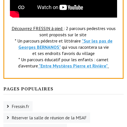
Le foyer rural
Le club de l'amitié
Découvrez FRESSIN à pied
: 2 parcours pedestres vous
Le comité des fêtes
sont proposés sur le site
* Un parcours pédestre et littéraire
"Sur les pas de
L'association Avotra-France
Georges BERNANOS"
qui vous racontera sa vie
et ses endroits favoris du village
Le foyer de la Planquette
* Un parcours éducatif pour les enfants : carnet
L'association des anciens combattants
d'aventure
"Entr
e Mystères Pierre et Rivière"
L'association des anciens sapeurs-pompiers volontaires
PAGES POPULAIRES
Village sportif
L'US Crequy Fressin
Fressin.fr
La société de chasse
Réserver la salle de réunion de la MSAF
La société de pêche