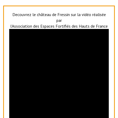
Artisans
Decouvrez le château de Fressin sur la vidéo réalisée
Agents immobiliers
par
Réserver une salle
l'Association des Espaces Fortifiés des Hauts de France
Salle Georges Delépine
Maison des services et des associations fressinoises
VILLE ACTIVE
Village culturel
La société musicale de l'Avenir Fressinois
La troupe théâtrale de l'Avenir Fressinois
Les Amis du Patrimoine
L'association du château