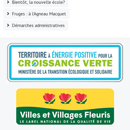
Bientôt, la nouvelle école?
Le sport au foyer rural
Fruges : à l'Agneau Macquet
Les foulées Fressinoises
Démarches administratives
Fêtes et manifestations
Le calendrier annuel
Liste et coordonnées des associations
TOURISME, PATRIMOINE
Fressin, ville d'histoire
L'église
Les panneaux du patrimoine
Le château
Georges Bernanos