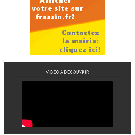
Services publics communaux
Démarches administratives
Urbanisme
Biens à louer
Terrains et maisons à vendre
Etablissements scolaires
VIDEO A DECOUVRIR
Equipements sportifs
Bibliothèque
Commerçants, artisans
Commerces et professions libérales
Exploitants agricoles