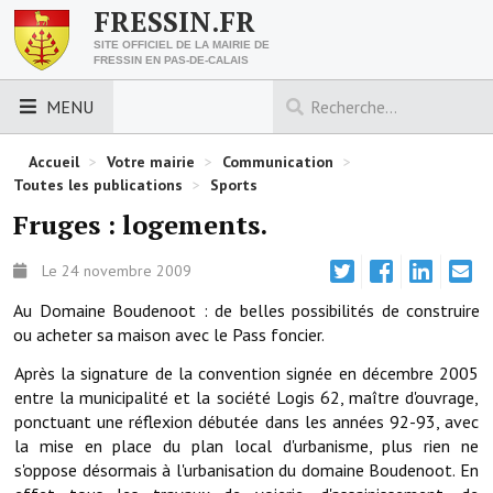
FRESSIN.FR
SITE OFFICIEL DE LA MAIRIE DE
FRESSIN EN PAS-DE-CALAIS
MENU
LES ESSENTIELS
Accueil
>
Votre mairie
>
Communication
>
Toutes les publications
>
Sports
Découvrez Fressin
Fruges : logements.
Venir à Fressin
Le 24 novembre 2009
Urbanisme
Au Domaine Boudenoot : de belles possibilités de construire
ou acheter sa maison avec le Pass foncier.
Nous contacter
Après la signature de la convention signée en décembre 2005
Horaires de la mairie
entre la municipalité et la société Logis 62, maître d'ouvrage,
ponctuant une réflexion débutée dans les années 92-93, avec
Les foulées fressinoises
la mise en place du plan local d'urbanisme, plus rien ne
s'oppose désormais à l'urbanisation du domaine Boudenoot. En
ACCÈS RAPIDE