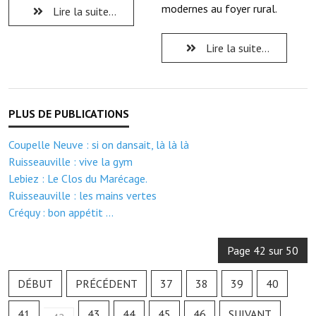
Note de synthèse financière
modernes au foyer rural.
Lire la suite...
Rapport d'orientation budgétaire
Lire la suite...
Actions et projets
Projets et travaux en cours
Procès verbaux des conseils municipaux
Coupelle Neuve : si on dansait, là là là
Communication
Ruisseauville : vive la gym
Lebiez : Le Clos du Marécage.
Le bulletin municipal : Fressinfo & Le Fressinois
Ruisseauville : les mains vertes
Toutes les publications
Créquy : bon appétit ...
Le village dans l'intercommunalité
Page 42 sur 50
Communauté de communes
DÉBUT
PRÉCÉDENT
37
38
39
40
Autres groupements
41
43
44
45
46
SUIVANT