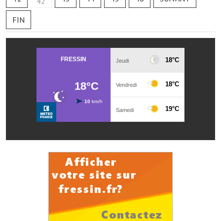
42
Les réseaux partenaires
FIN
L'association des maires
L'office de tourisme
Le conseil départemental
VILLE PRATIQUE
Services publics intercommunaux
Affaires scolaires, CCAS
Eaux, assainissement
France services
France Renov
Déchets ménagers, tri sélectif, encombrants