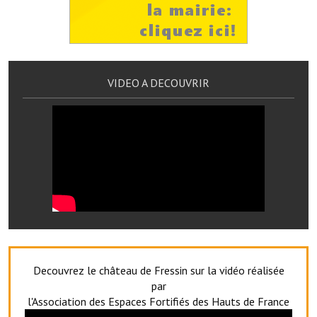
Services publics communaux
Démarches administratives
Urbanisme
VIDEO A DECOUVRIR
Biens à louer
Terrains et maisons à vendre
Etablissements scolaires
Equipements sportifs
Bibliothèque
Commerçants, artisans
Decouvrez le château de Fressin sur la vidéo réalisée
Commerces et professions libérales
par
Exploitants agricoles
l'Association des Espaces Fortifiés des Hauts de France