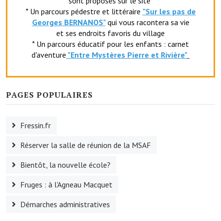
sont proposés sur le site
* Un parcours pédestre et littéraire
"Sur les pas de
Le foyer rural
Georges BERNANOS"
qui vous racontera sa vie
et ses endroits favoris du village
Le club de l'amitié
* Un parcours éducatif pour les enfants : carnet
Le comité des fêtes
d'aventure
"Entr
e Mystères Pierre et Rivière"
L'association Avotra-France
PAGES POPULAIRES
Le foyer de la Planquette
L'association des anciens combattants
Fressin.fr
L'association des anciens sapeurs-pompiers volontaires
Réserver la salle de réunion de la MSAF
Village sportif
Bientôt, la nouvelle école?
L'US Crequy Fressin
Fruges : à l'Agneau Macquet
La société de chasse
Démarches administratives
La société de pêche