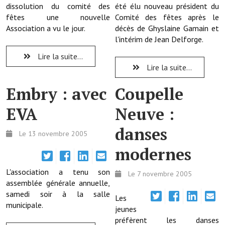
dissolution du comité des
été élu nouveau président du
fêtes une nouvelle
Comité des fêtes après le
Démarches administratives
Association a vu le jour.
décès de Ghyslaine Gamain et
l'intérim de Jean Delforge.
Projets et travaux en cours
Lire la suite...
Fêtes et manifestations
Lire la suite...
Numéros d'urgence
Embry : avec
Coupelle
Terrains et maisons à vendre
EVA
Neuve :
VOTRE MAIRIE
danses
Le 13 novembre 2005
modernes
Elus et agents
L'équipe municipale
L'association a tenu son
Le 7 novembre 2005
assemblée générale annuelle,
Le personnel municipal
samedi soir à la salle
Les
municipale.
jeunes
Les moyens financiers
préfèrent les danses