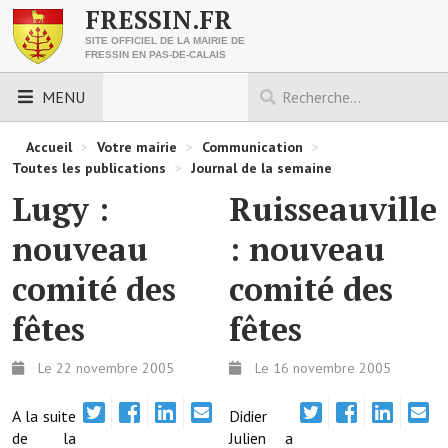
FRESSIN.FR
SITE OFFICIEL DE LA MAIRIE DE
FRESSIN EN PAS-DE-CALAIS
MENU
LES ESSENTIELS
Accueil
>
Votre mairie
>
Communication
>
Toutes les publications
>
Journal de la semaine
Découvrez Fressin
Lugy :
Ruisseauville
Venir à Fressin
nouveau
: nouveau
Urbanisme
comité des
comité des
Nous contacter
fêtes
fêtes
Horaires de la mairie
Le 22 novembre 2005
Le 16 novembre 2005
Les foulées fressinoises
A la suite
Didier
de la
Julien a
ACCÈS RAPIDE