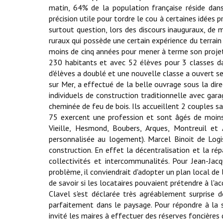
matin, 64% de la population française réside da
précision utile pour tordre le cou à certaines idées
surtout question, lors des discours inauguraux, de m
ruraux qui possède une certain expérience du terrain m
moins de cinq années pour mener à terme son projet
230 habitants et avec 52 élèves pour 3 classes dan
d'élèves a doublé et une nouvelle classe a ouvert se
sur Mer, a effectué de la belle ouvrage sous la dire
individuels de construction traditionnelle avec gar
cheminée de feu de bois. Ils accueillent 2 couples s
75 exercent une profession et sont âgés de moins
Vieille, Hesmond, Boubers, Arques, Montreuil et 
personnalisée au logement). Marcel Binoit de Logi
construction. En effet la décentralisation et la rép
collectivités et intercommunalités. Pour Jean-J
problème, il conviendrait d'adopter un plan local de 
de savoir si les locataires pouvaient prétendre à l'ac
Clavel s'est déclarée très agréablement surprise 
parfaitement dans le paysage. Pour répondre à la 
invité les maires à effectuer des réserves foncières