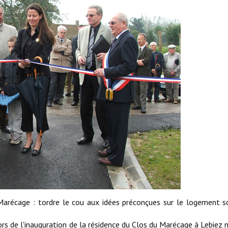
Marécage : tordre le cou aux idées préconçues sur le logement s
rs de l'inauguration de la résidence du Clos du Marécage à Lebiez 