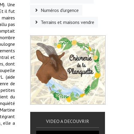
M). Une
Numéros d'urgence
t il fut
s maires
Terrains et maisons vendre
allu pas
comptait
e nombre
Boulogne
ogements
ntral et
es, dont
oupelle
L (aide
genre de
 petites
ient du
inquiété
 Martine
ntégrant
VIDEO A DECOUVRIR
, elle a