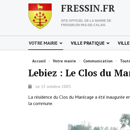
FRESSIN.FR
SITE OFFICIEL DE LA MAIRIE DE
FRESSIN EN PAS-DE-CALAIS
VOTRE MAIRIE
VILLE PRATIQUE
VILLE
Accueil
>
Votre mairie
>
Communication
>
Toute
Lebiez : Le Clos du Ma
Le 13 octobre 2005
La résidence du Clos du Marécage a été inaugurée en
la commune.