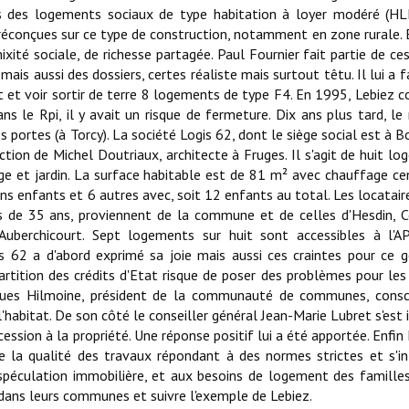
ns des logements sociaux de type habitation à loyer modéré (HL
 préconçues sur ce type de construction, notamment en zone rurale. E
ixité sociale, de richesse partagée. Paul Fournier fait partie de ce
ais aussi des dossiers, certes réaliste mais surtout têtu. Il lui a f
 et voir sortir de terre 8 logements de type F4. En 1995, Lebiez 
s le Rpi, il y avait un risque de fermeture. Dix ans plus tard, l
s portes (à Torcy). La société Logis 62, dont le siège social est à 
ction de Michel Doutriaux, architecte à Fruges. Il s'agit de huit l
age et jardin. La surface habitable est de 81 m² avec chauffage ce
ans enfants et 6 autres avec, soit 12 enfants au total. Les locatair
 de 35 ans, proviennent de la commune et de celles d'Hesdin, C
Auberchicourt. Sept logements sur huit sont accessibles à l'AP
s 62 a d'abord exprimé sa joie mais aussi ces craintes pour ce 
artition des crédits d'Etat risque de poser des problèmes pour les
acques Hilmoine, président de la communauté de communes, consc
l'habitat. De son côté le conseiller général Jean-Marie Lubret s'est 
cession à la propriété. Une réponse positif lui a été apportée. Enfin
de la qualité des travaux répondant à des normes strictes et s'i
spéculation immobilière, et aux besoins de logement des familles
 dans leurs communes et suivre l'exemple de Lebiez.