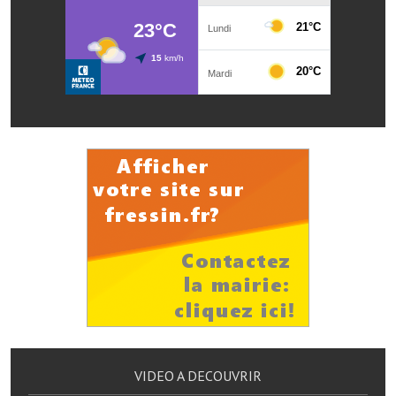
Artisans
Agents immobiliers
Réserver une salle
Salle Georges Delépine
Maison des services et des associations fressinoises
VILLE ACTIVE
Village culturel
La société musicale de l'Avenir Fressinois
La troupe théâtrale de l'Avenir Fressinois
Les Amis du Patrimoine
VIDEO A DECOUVRIR
L'association du château