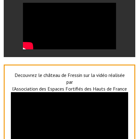
Le foyer rural
Le club de l'amitié
Le comité des fêtes
L'association Avotra-France
Le foyer de la Planquette
L'association des anciens combattants
Decouvrez le château de Fressin sur la vidéo réalisée
par
L'association des anciens sapeurs-pompiers volontaires
l'Association des Espaces Fortifiés des Hauts de France
Village sportif
L'US Crequy Fressin
La société de chasse
La société de pêche