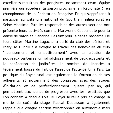
excellents résultats des pongistes, notamment ceux équipe
Note de synthèse financière
première qui accèdera, la saison prochaine, en Régionale 3, en
Rapport d'orientation budgétaire
championnat de la Fédération française. Et qui s’apprêtent à
participer au critérium national du Sport en milieu rural en
Actions et projets
Seine-Maritime. Puis les responsables des autres sections ont
présenté leurs activités comme Maryvonne Costenoble pour la
Projets et travaux en cours
danse de salon et Sandrine Desaint pour la danse moderne. De
leurs côtés Martine Lagache a parlé du club des séniors et
Procès verbaux des conseils municipaux
Marylise Dubrulle a évoqué le travail des bénévoles du club
"fleurissement et embellissement" avec la création de
Communication
nouveaux parterres, un rafraîchissement de ceux existants et
la confection de jardinières. Le nombre de licenciés a
Le bulletin municipal : Fressinfo & Le Fressinois
légèrement baissé du fait de l’arrêt de l’activité tir à l’arc. La
Toutes les publications
politique du foyer rural est également la formation de ses
adhérents et notamment des pongistes avec des stages
Le village dans l'intercommunalité
d’initiation et de perfectionnement, quatre par an, qui
permettent aux jeunes de progresser avec les résultats que
Communauté de communes
l’on connait. A chaque fois, le Foyer Rural a pris en charge la
moitié du coût du stage. Pascal Dubuisson a également
Autres groupements
rappelé que chaque section fonctionnait en autonomie mais