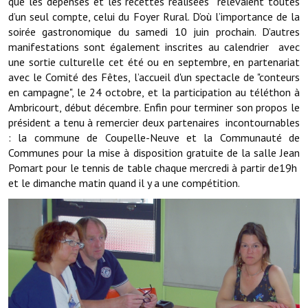
que les dépenses et les recettes réalisées relevaient toutes
Les réseaux partenaires
d’un seul compte, celui du Foyer Rural. D’où l’importance de la
soirée gastronomique du samedi 10 juin prochain. D’autres
L'association des maires
manifestations sont également inscrites au calendrier avec
L'office de tourisme
une sortie culturelle cet été ou en septembre, en partenariat
avec le Comité des Fêtes, l’accueil d'un spectacle de "conteurs
Le conseil départemental
en campagne", le 24 octobre, et la participation au téléthon à
Ambricourt, début décembre. Enfin pour terminer son propos le
VILLE PRATIQUE
président a tenu à remercier deux partenaires incontournables
: la commune de Coupelle-Neuve et la Communauté de
Services publics intercommunaux
Communes pour la mise à disposition gratuite de la salle Jean
Pomart pour le tennis de table chaque mercredi à partir de19h
Affaires scolaires, CCAS
et le dimanche matin quand il y a une compétition.
Eaux, assainissement
France services
France Renov
Déchets ménagers, tri sélectif, encombrants