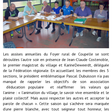
Démarches administratives
Projets et travaux en cours
Fêtes et manifestations
Numéros d'urgence
Terrains et maisons à vendre
Les assises annuelles du Foyer rural de Coupelle se sont
déroulées l’autre soir en présence de Jean-Claude Costenoble,
VOTRE MAIRIE
le premier magistrat du village et KarineDeweerdt, déléguée
de la Fédération régionale. En accueillant les membres des 5
Elus et agents
sections, le président emblématique Pascal Dubuisson n’a pas
manqué de rappeler les objectifs de son association
L'équipe municipale
d’éducation populaire et réaffirmer les valeurs qui
l’anime : « l’animation du village, le savoir vive ensemble et le
Le personnel municipal
plaisir collectif. Mais aussi respecter les autres et accepter la
parole de chacun ». Cette saison qui s’achève sera marquée
Les moyens financiers
d’une pierre blanche, avec tout seigneur tout honneur, les