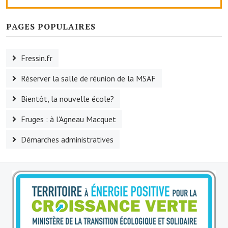
Village d'art
PAGES POPULAIRES
Les sculptures du village
Fressin.fr
Une église dans l'église
Réserver la salle de réunion de la MSAF
Fressin, cité verte et tourisme sportif
Bientôt, la nouvelle école?
Le sentier de la Planquette
Fruges : à l'Agneau Macquet
Fressin, lauréat village fleuri
Démarches administratives
Le sentier de découverte du village
Les foulées Fressinoises
Le parcours cyclo le soleil de satan
Acteurs du tourisme
Les étangs de Fressin