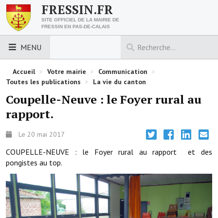
FRESSIN.FR
SITE OFFICIEL DE LA MAIRIE DE
FRESSIN EN PAS-DE-CALAIS
MENU
LES ESSENTIELS
Accueil
>
Votre mairie
>
Communication
>
Toutes les publications
>
La vie du canton
Découvrez Fressin
Coupelle-Neuve : le Foyer rural au
rapport.
Venir à Fressin
Urbanisme
Le 20 mai 2017
COUPELLE-NEUVE : le Foyer rural au rapport et des
Nous contacter
pongistes au top.
Horaires de la mairie
Les foulées fressinoises
ACCÈS RAPIDE