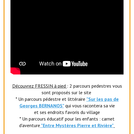
Le sport au foyer rural
Les foulées Fressinoises
Fêtes et manifestations
Le calendrier annuel
Liste et coordonnées des associations
TOURISME, PATRIMOINE
Fressin, ville d'histoire
Découvrez FRESSIN à pied
: 2 parcours pedestres vous
sont proposés sur le site
L'église
* Un parcours pédestre et littéraire
"Sur les pas de
Georges BERNANOS"
qui vous racontera sa vie
Les panneaux du patrimoine
et ses endroits favoris du village
* Un parcours éducatif pour les enfants : carnet
Le château
d'aventure
"Entr
e Mystères Pierre et Rivière"
Georges Bernanos