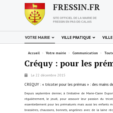
FRESSIN.FR
SITE OFFICIEL DE LA MAIRIE DE
FRESSIN EN PAS-DE-CALAIS
VOTRE MAIRIE
VILLE PRATIQUE
VILLE
Accueil
>
Votre mairie
>
Communication
>
Toute
Créquy : pour les pré
Le 22 décembre 2015
CREQUY : « tricoter pour les prémas » : des mains d
Depuis septembre dernier, à l’initiative de Marie-Claire Du
régulièrement, le jeudi, pour assouvir leur passion du tric
essentiellement pour les prématurés mais aussi les enfants mo
brassières, chaussons, bonnets, angelines avec de la laine réc