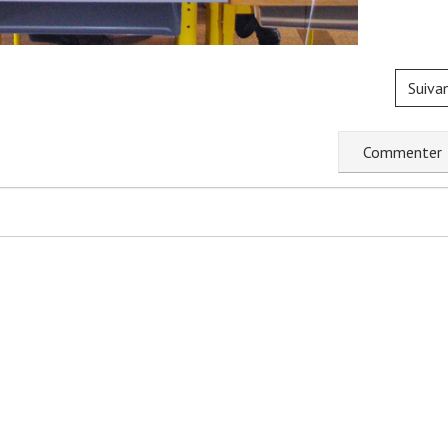
Suiva
C