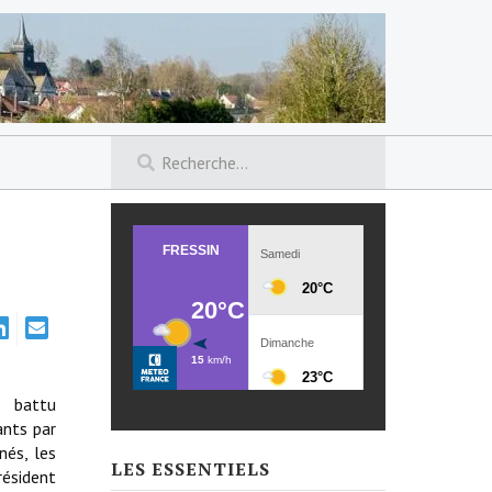
rs battu
ants par
nés, les
LES ESSENTIELS
résident