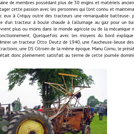
zaine de membres possédant plus de 30 engins et matériels ancien
rtager cette passion avec les personnes qui l'ont connu et mainten
ec eux à Créquy outre des tracteurs une remarquable batteuse- 
ide d'un tracteur à boule chaude à l'allumage au gaz pour un b
oeuvrent plus ou moins dans le monde agricole ou de la mécanique
onctionnement. Quelquefois avec les moyens du bord explique
dmirer un tracteur Otto Deutz de 1940, une faucheuse-lieuse de
ractions, une DS Citroën de la même époque. Manu Cornu, le prési
 était donc pleinement satisfait au terme de cette journée domini