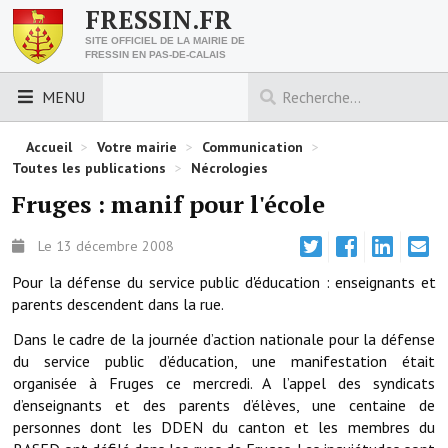
FRESSIN.FR
SITE OFFICIEL DE LA MAIRIE DE
FRESSIN EN PAS-DE-CALAIS
MENU
LES ESSENTIELS
Accueil
>
Votre mairie
>
Communication
>
Toutes les publications
>
Nécrologies
Découvrez Fressin
Fruges : manif pour l'école
Venir à Fressin
Le 13 décembre 2008
Urbanisme
Pour la défense du service public d'éducation : enseignants et
parents descendent dans la rue.
Nous contacter
Dans le cadre de la journée d’action nationale pour la défense
Horaires de la mairie
du service public d’éducation, une manifestation était
organisée à Fruges ce mercredi. A l’appel des syndicats
Les foulées fressinoises
d’enseignants et des parents d’élèves, une centaine de
personnes dont les DDEN du canton et les membres du
ACCÈS RAPIDE