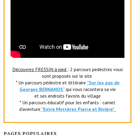
Le foyer rural
Le club de l'amitié
Le comité des fêtes
L'association Avotra-France
Le foyer de la Planquette
Découvrez FRESSIN à pied
: 2 parcours pedestres vous
L'association des anciens combattants
sont proposés sur le site
L'association des anciens sapeurs-pompiers volontaires
* Un parcours pédestre et littéraire
"Sur les pas de
Georges BERNANOS"
qui vous racontera sa vie
Village sportif
et ses endroits favoris du village
* Un parcours éducatif pour les enfants : carnet
L'US Crequy Fressin
d'aventure
"Entr
e Mystères Pierre et Rivière"
La société de chasse
La société de pêche
PAGES POPULAIRES