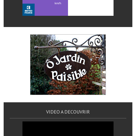
Services publics communaux
Démarches administratives
Urbanisme
Biens à louer
Terrains et maisons à vendre
Etablissements scolaires
Equipements sportifs
Bibliothèque
Commerçants, artisans
VIDEO A DECOUVRIR
Commerces et professions libérales
Exploitants agricoles