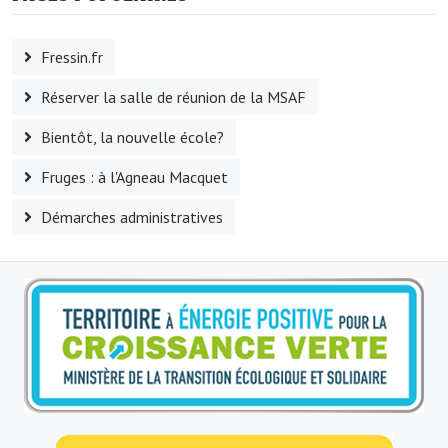
Le sport au foyer rural
Fressin.fr
Les foulées Fressinoises
Réserver la salle de réunion de la MSAF
Fêtes et manifestations
Bientôt, la nouvelle école?
Le calendrier annuel
Fruges : à l'Agneau Macquet
Liste et coordonnées des associations
Démarches administratives
TOURISME, PATRIMOINE
Fressin, ville d'histoire
L'église
Les panneaux du patrimoine
Le château
Georges Bernanos