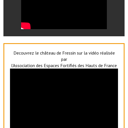
Artisans
Agents immobiliers
Réserver une salle
Salle Georges Delépine
Maison des services et des associations fressinoises
Decouvrez le château de Fressin sur la vidéo réalisée
par
VILLE ACTIVE
l'Association des Espaces Fortifiés des Hauts de France
Village culturel
La société musicale de l'Avenir Fressinois
La troupe théâtrale de l'Avenir Fressinois
Les Amis du Patrimoine
L'association du château