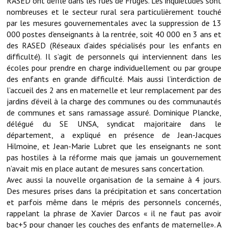
RASED ont défilé dans les rues de Fruges. Les inquiétudes sont
nombreuses et le secteur rural sera particulièrement touché
Démarches administratives
par les mesures gouvernementales avec la suppression de 13
000 postes d’enseignants à la rentrée, soit 40 000 en 3 ans et
Projets et travaux en cours
des RASED (Réseaux d’aides spécialisés pour les enfants en
difficulté). Il s’agit de personnels qui interviennent dans les
Fêtes et manifestations
écoles pour prendre en charge individuellement ou par groupe
des enfants en grande difficulté. Mais aussi l’interdiction de
Numéros d'urgence
l’accueil des 2 ans en maternelle et leur remplacement par des
jardins d’éveil à la charge des communes ou des communautés
Terrains et maisons à vendre
de communes et sans ramassage assuré. Dominique Plancke,
délégué du SE UNSA, syndicat majoritaire dans le
VOTRE MAIRIE
département, a expliqué en présence de Jean-Jacques
Hilmoine, et Jean-Marie Lubret que les enseignants ne sont
Elus et agents
pas hostiles à la réforme mais que jamais un gouvernement
n’avait mis en place autant de mesures sans concertation.
L'équipe municipale
Avec aussi la nouvelle organisation de la semaine à 4 jours.
Des mesures prises dans la précipitation et sans concertation
Le personnel municipal
et parfois même dans le mépris des personnels concernés,
rappelant la phrase de Xavier Darcos « il ne faut pas avoir
Les moyens financiers
bac+5 pour changer les couches des enfants de maternelle». A