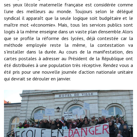
Note de synthèse financière
ses yeux l’école maternelle française est considérée comme
l’une des meilleurs au monde. Toujours selon le délégué
Rapport d'orientation budgétaire
syndical il apparaît que la seule logique soit budgétaire et le
maître mot «économie». Mais, tous les services publics sont
Actions et projets
logés à la même enseigne dans un vaste plan d’ensemble. Alors
que se profile la réforme des lycées, déjà contestée car la
Projets et travaux en cours
méthode employée reste la même, la contestation va
s’installer dans la durée. Au cours de la manifestation, des
Procès verbaux des conseils municipaux
cartes postales à adresser au Président de la République ont
été distribuées à une population très réceptive. Rendez vous a
Communication
été pris pour une nouvelle journée d’action nationale unitaire
Le bulletin municipal : Fressinfo & Le Fressinois
qui devrait se dérouler en janvier.
Toutes les publications
Le village dans l'intercommunalité
Communauté de communes
Autres groupements