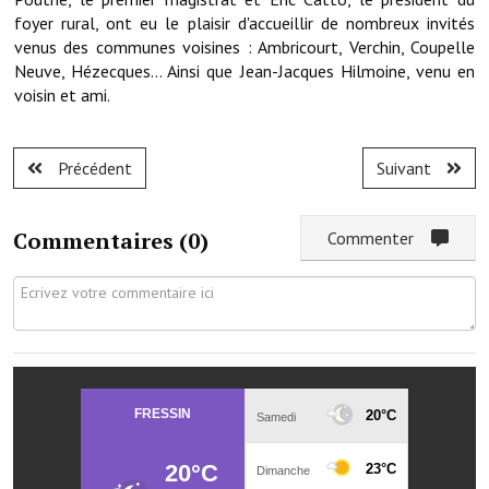
Note de synthèse financière
foyer rural, ont eu le plaisir d'accueillir de nombreux invités
venus des communes voisines : Ambricourt, Verchin, Coupelle
Rapport d'orientation budgétaire
Neuve, Hézecques... Ainsi que Jean-Jacques Hilmoine, venu en
voisin et ami.
Actions et projets
Projets et travaux en cours
Précédent
Suivant
Procès verbaux des conseils municipaux
Communication
Commentaires (
0
)
Commenter
Le bulletin municipal : Fressinfo & Le Fressinois
Toutes les publications
Le village dans l'intercommunalité
Communauté de communes
Autres groupements