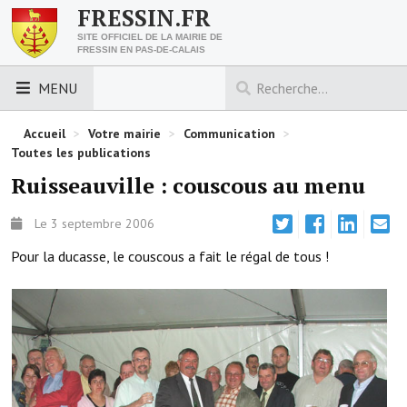
FRESSIN.FR
SITE OFFICIEL DE LA MAIRIE DE
FRESSIN EN PAS-DE-CALAIS
MENU
LES ESSENTIELS
Accueil
>
Votre mairie
>
Communication
>
Toutes les publications
Découvrez Fressin
Ruisseauville : couscous au menu
Venir à Fressin
Le 3 septembre 2006
Urbanisme
Pour la ducasse, le couscous a fait le régal de tous !
Nous contacter
Horaires de la mairie
Les foulées fressinoises
ACCÈS RAPIDE