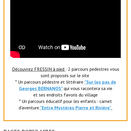
Artisans
Agents immobiliers
Réserver une salle
Salle Georges Delépine
Maison des services et des associations fressinoises
VILLE ACTIVE
Découvrez FRESSIN à pied
: 2 parcours pedestres vous
sont proposés sur le site
Village culturel
* Un parcours pédestre et littéraire
"Sur les pas de
Georges BERNANOS"
qui vous racontera sa vie
La société musicale de l'Avenir Fressinois
et ses endroits favoris du village
* Un parcours éducatif pour les enfants : carnet
La troupe théâtrale de l'Avenir Fressinois
d'aventure
"Entr
e Mystères Pierre et Rivière"
Les Amis du Patrimoine
L'association du château