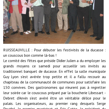
Démarches administratives
Projets et travaux en cours
Fêtes et manifestations
Numéros d'urgence
RUISSEAUVILLE : Pour débuter les festivités de la ducasse :
Terrains et maisons à vendre
un couscous bon comme là-bas !
Le comité des fêtes que préside Didier Julien a du employer les
VOTRE MAIRIE
grands moyens ce samedi pour accueillir ses invités au
traditionnel banquet de ducasse. En effet la salle municipale
Elus et agents
Guy Lyon s'est avérée trop petite et il a fallu recourir au
chapiteau de la communauté de communes pour satisfaire les
L'équipe municipale
150 convives. Des gastronomes qui n'eurent pas à regretter
Le personnel municipal
leur soirée car le couscous préparé par la boucherie Libessart -
Debret d'Anvin s'est avéré être un véritable délice pour le
Les moyens financiers
palais. Les organisateurs, au premier rang desquels Serge
Pouthé, le premier magistrat et Eric Catto, le président du