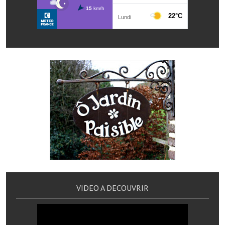
Les réseaux partenaires
L'association des maires
L'office de tourisme
Le conseil départemental
VILLE PRATIQUE
Services publics intercommunaux
Affaires scolaires, CCAS
Eaux, assainissement
France services
VIDEO A DECOUVRIR
France Renov
Déchets ménagers, tri sélectif, encombrants