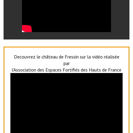
Services publics communaux
Démarches administratives
Urbanisme
Biens à louer
Terrains et maisons à vendre
Decouvrez le château de Fressin sur la vidéo réalisée
par
Etablissements scolaires
l'Association des Espaces Fortifiés des Hauts de France
Equipements sportifs
Bibliothèque
Commerçants, artisans
Commerces et professions libérales
Exploitants agricoles