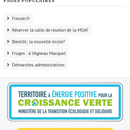
PAGES POPULAIRES
Le foyer rural
Fressin.fr
Le club de l'amitié
Réserver la salle de réunion de la MSAF
Le comité des fêtes
Bientôt, la nouvelle école?
L'association Avotra-France
Fruges : à l'Agneau Macquet
Le foyer de la Planquette
Démarches administratives
L'association des anciens combattants
L'association des anciens sapeurs-pompiers volontaires
Village sportif
L'US Crequy Fressin
La société de chasse
La société de pêche