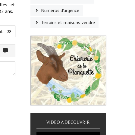
lles et
Numéros d'urgence
82 ans.
Terrains et maisons vendre
nt
ommenter
VIDEO A DECOUVRIR