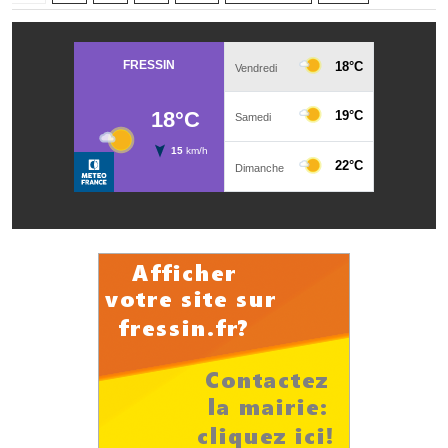
Les réseaux partenaires
L'association des maires
L'office de tourisme
Le conseil départemental
VILLE PRATIQUE
Services publics intercommunaux
Affaires scolaires, CCAS
Eaux, assainissement
France services
France Renov
Déchets ménagers, tri sélectif, encombrants