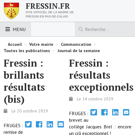
FRESSIN.FR
SITE OFFICIEL DE LA MAIRIE DE
FRESSIN EN PAS-DE-CALAIS
MENU
LES ESSENTIELS
Accueil
>
Votre mairie
>
Communication
>
Toutes les publications
>
Journal de la semaine
Découvrez Fressin
Fressin :
Fressin :
Venir à Fressin
brillants
résultats
Urbanisme
résultats
exceptionnels
Nous contacter
(bis)
Le 14 octobre 2019
Horaires de la mairie
Le 20 octobre 2019
FRUGES :
Les foulées fressinoises
brevet au
FRUGES :
collège Jacques Brel : encore
remise de
ACCÈS RAPIDE
un crû exceptionnel !