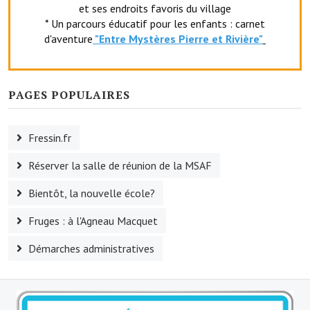
et ses endroits favoris du village
Le foyer rural
* Un parcours éducatif pour les enfants : carnet
d'aventure
"Entr
e Mystères Pierre et Rivière"
Le club de l'amitié
Le comité des fêtes
PAGES POPULAIRES
L'association Avotra-France
Le foyer de la Planquette
Fressin.fr
L'association des anciens combattants
Réserver la salle de réunion de la MSAF
L'association des anciens sapeurs-pompiers volontaires
Bientôt, la nouvelle école?
Village sportif
Fruges : à l'Agneau Macquet
L'US Crequy Fressin
Démarches administratives
La société de chasse
La société de pêche