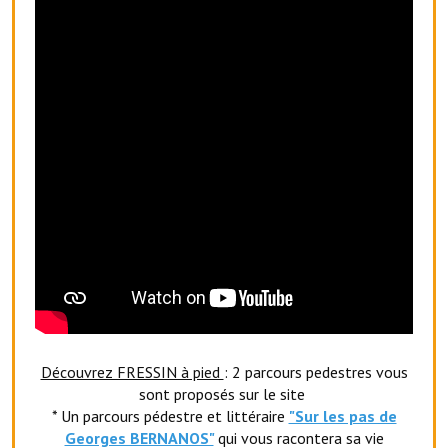
Artisans
Agents immobiliers
Réserver une salle
Salle Georges Delépine
Maison des services et des associations fressinoises
VILLE ACTIVE
Village culturel
La société musicale de l'Avenir Fressinois
La troupe théâtrale de l'Avenir Fressinois
Découvrez FRESSIN à pied
: 2 parcours pedestres vous
Les Amis du Patrimoine
sont proposés sur le site
* Un parcours pédestre et littéraire
"Sur les pas de
L'association du château
Georges BERNANOS"
qui vous racontera sa vie