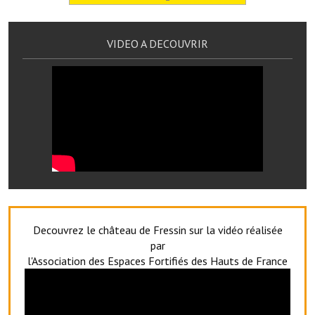
Services publics communaux
Démarches administratives
VIDEO A DECOUVRIR
Urbanisme
Biens à louer
Terrains et maisons à vendre
Etablissements scolaires
Equipements sportifs
Bibliothèque
Decouvrez le château de Fressin sur la vidéo réalisée
Commerçants, artisans
par
l'Association des Espaces Fortifiés des Hauts de France
Commerces et professions libérales
Exploitants agricoles