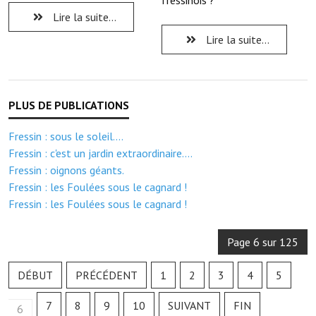
fressinois ?
Note de synthèse financière
Lire la suite...
Rapport d'orientation budgétaire
Lire la suite...
Actions et projets
Projets et travaux en cours
Procès verbaux des conseils municipaux
Fressin : sous le soleil....
Communication
Fressin : c'est un jardin extraordinaire....
Fressin : oignons géants.
Le bulletin municipal : Fressinfo & Le Fressinois
Fressin : les Foulées sous le cagnard !
Fressin : les Foulées sous le cagnard !
Toutes les publications
Le village dans l'intercommunalité
Page 6 sur 125
Communauté de communes
DÉBUT
PRÉCÉDENT
1
2
3
4
5
Autres groupements
7
8
9
10
SUIVANT
FIN
6