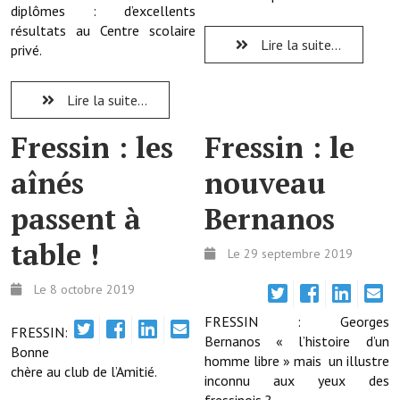
diplômes : d’excellents
résultats au Centre scolaire
Démarches administratives
Lire la suite...
privé.
Projets et travaux en cours
Lire la suite...
Fêtes et manifestations
Fressin : les
Fressin : le
Numéros d'urgence
aînés
nouveau
Terrains et maisons à vendre
passent à
Bernanos
VOTRE MAIRIE
table !
Le 29 septembre 2019
Elus et agents
Le 8 octobre 2019
L'équipe municipale
FRESSIN : Georges
FRESSIN:
Le personnel municipal
Bernanos « l’histoire d’un
Bonne
homme libre » mais un illustre
chère au club de l’Amitié.
Les moyens financiers
inconnu aux yeux des