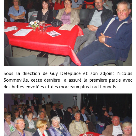
Les réseaux partenaires
L'association des maires
L'office de tourisme
Le conseil départemental
VILLE PRATIQUE
Services publics intercommunaux
Sous la direction de Guy Deleplace et son adjoint Nicolas
Affaires scolaires, CCAS
Sommeville, cette dernière a assuré la première partie avec
des belles envolées et des morceaux plus traditionnels.
Eaux, assainissement
France services
France Renov
Déchets ménagers, tri sélectif, encombrants