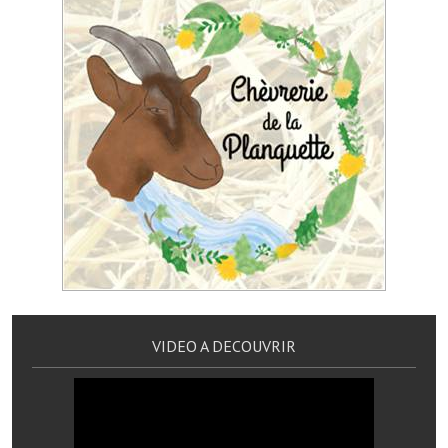
Le sport au foyer rural
Les foulées Fressinoises
Fêtes et manifestations
Le calendrier annuel
Liste et coordonnées des associations
TOURISME, PATRIMOINE
Fressin, ville d'histoire
L'église
VIDEO A DECOUVRIR
Les panneaux du patrimoine
Le château
Georges Bernanos