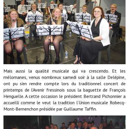
Note de synthèse financière
Rapport d'orientation budgétaire
Actions et projets
Projets et travaux en cours
Procès verbaux des conseils municipaux
Communication
Mais aussi la qualité musicale qui va crescendo. Et les
Le bulletin municipal : Fressinfo & Le Fressinois
mélomanes, venus nombreux samedi soir à la salle Delépine,
ont pu s’en rendre compte lors du traditionnel concert de
Toutes les publications
printemps de l’Avenir fressinois sous la baguette de François
Henguelle. A cette occasion le président Bertrand Pichonnier a
Le village dans l'intercommunalité
accueilli comme le veut la tradition l’Union musicale Robecq-
Communauté de communes
Mont-Bernenchon présidée par Guillaume Taffin.
Autres groupements