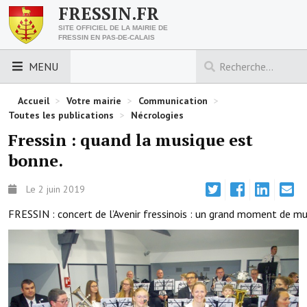
FRESSIN.FR
SITE OFFICIEL DE LA MAIRIE DE
FRESSIN EN PAS-DE-CALAIS
MENU
LES ESSENTIELS
Accueil
>
Votre mairie
>
Communication
>
Toutes les publications
>
Nécrologies
Découvrez Fressin
Fressin : quand la musique est
bonne.
Venir à Fressin
Urbanisme
Le 2 juin 2019
FRESSIN : concert de l’Avenir fressinois : un grand moment de mu
Nous contacter
Horaires de la mairie
Les foulées fressinoises
ACCÈS RAPIDE