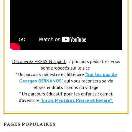
O' jardin paisible
Les gites ruraux
L'office du tourisme
La chèvrerie de la Planquette
Découvrez FRESSIN à pied
: 2 parcours pedestres vous
sont proposés sur le site
* Un parcours pédestre et littéraire
"Sur les pas de
Georges BERNANOS"
qui vous racontera sa vie
et ses endroits favoris du village
* Un parcours éducatif pour les enfants : carnet
d'aventure
"Entr
e Mystères Pierre et Rivière"
PAGES POPULAIRES