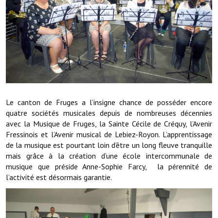
Démarches administratives
Projets et travaux en cours
Fêtes et manifestations
Numéros d'urgence
Terrains et maisons à vendre
Le canton de Fruges a l’insigne chance de posséder encore
quatre sociétés musicales depuis de nombreuses décennies
VOTRE MAIRIE
avec la Musique de Fruges, la Sainte Cécile de Créquy, l’Avenir
Fressinois et l’Avenir musical de Lebiez-Royon. L’apprentissage
Elus et agents
de la musique est pourtant loin d’être un long fleuve tranquille
mais grâce à la création d’une école intercommunale de
L'équipe municipale
musique que préside Anne-Sophie Farcy, la pérennité de
l’activité est désormais garantie.
Le personnel municipal
Les moyens financiers