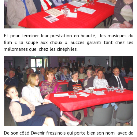
Services publics communaux
Démarches administratives
Urbanisme
Et pour terminer leur prestation en beauté, les musiques du
film « la soupe aux choux ». Succès garanti tant chez les
Biens à louer
mélomanes que chez les cinéphiles.
Terrains et maisons à vendre
Etablissements scolaires
Equipements sportifs
Bibliothèque
Commerçants, artisans
Commerces et professions libérales
Exploitants agricoles
De son côté l’Avenir fressinois qui porte bien son nom avec de