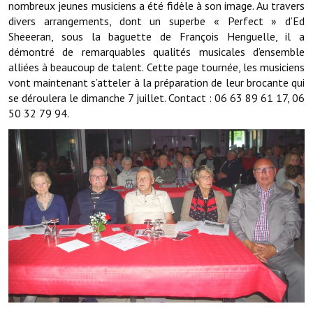
nombreux jeunes musiciens a été fidèle à son image. Au travers
Artisans
divers arrangements, dont un superbe « Perfect » d’Ed
Sheeeran, sous la baguette de François Henguelle, il a
Agents immobiliers
démontré de remarquables qualités musicales d’ensemble
alliées à beaucoup de talent. Cette page tournée, les musiciens
Réserver une salle
vont maintenant s’atteler à la préparation de leur brocante qui
Salle Georges Delépine
se déroulera le dimanche 7 juillet. Contact : 06 63 89 61 17, 06
50 32 79 94.
Maison des services et des associations fressinoises
VILLE ACTIVE
Village culturel
La société musicale de l'Avenir Fressinois
La troupe théâtrale de l'Avenir Fressinois
Les Amis du Patrimoine
L'association du château