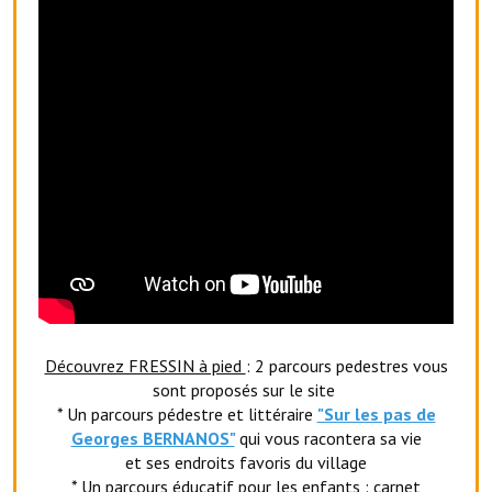
Artisans
Agents immobiliers
Réserver une salle
Salle Georges Delépine
Maison des services et des associations fressinoises
VILLE ACTIVE
Village culturel
La société musicale de l'Avenir Fressinois
Découvrez FRESSIN à pied
: 2 parcours pedestres vous
La troupe théâtrale de l'Avenir Fressinois
sont proposés sur le site
* Un parcours pédestre et littéraire
"Sur les pas de
Les Amis du Patrimoine
Georges BERNANOS"
qui vous racontera sa vie
et ses endroits favoris du village
L'association du château
* Un parcours éducatif pour les enfants : carnet