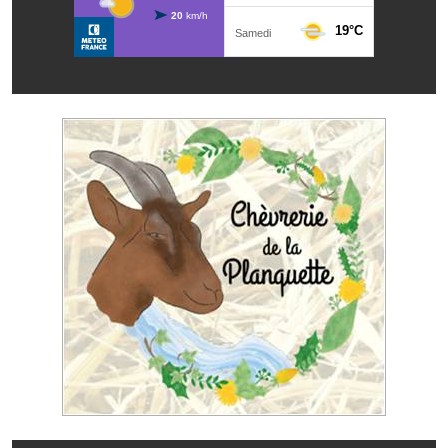
Les réseaux partenaires
L'association des maires
L'office de tourisme
Le conseil départemental
VILLE PRATIQUE
Services publics intercommunaux
Affaires scolaires, CCAS
Eaux, assainissement
France services
France Renov
Déchets ménagers, tri sélectif, encombrants