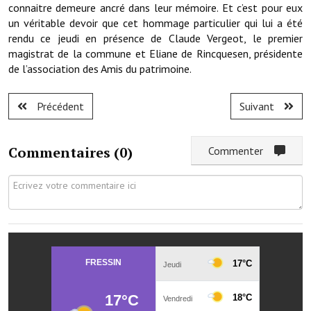
Note de synthèse financière
connaitre demeure ancré dans leur mémoire. Et c’est pour eux
un véritable devoir que cet hommage particulier qui lui a été
Rapport d'orientation budgétaire
rendu ce jeudi en présence de Claude Vergeot, le premier
magistrat de la commune et Eliane de Rincquesen, présidente
Actions et projets
de l’association des Amis du patrimoine.
Projets et travaux en cours
Précédent
Suivant
Procès verbaux des conseils municipaux
Communication
Commentaires (
0
)
Commenter
Le bulletin municipal : Fressinfo & Le Fressinois
Toutes les publications
Le village dans l'intercommunalité
Communauté de communes
Autres groupements