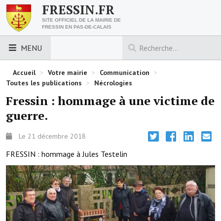
FRESSIN.FR
SITE OFFICIEL DE LA MAIRIE DE
FRESSIN EN PAS-DE-CALAIS
MENU
LES ESSENTIELS
Accueil
>
Votre mairie
>
Communication
>
Toutes les publications
>
Nécrologies
Découvrez Fressin
Fressin : hommage à une victime de
guerre.
Venir à Fressin
Urbanisme
Le 21 décembre 2018
FRESSIN : hommage à Jules Testelin
Nous contacter
Horaires de la mairie
Les foulées fressinoises
ACCÈS RAPIDE