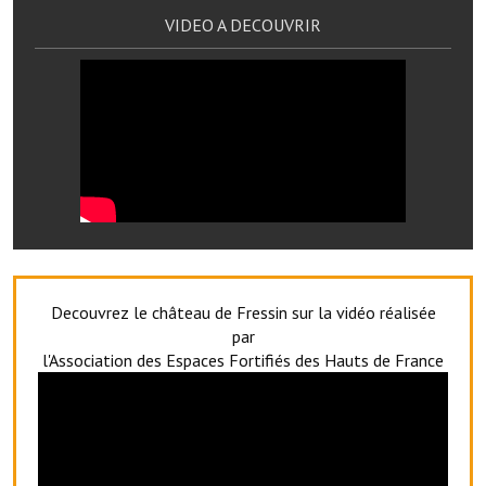
Services publics communaux
VIDEO A DECOUVRIR
Démarches administratives
Urbanisme
Biens à louer
Terrains et maisons à vendre
Etablissements scolaires
Equipements sportifs
Decouvrez le château de Fressin sur la vidéo réalisée
Bibliothèque
par
l'Association des Espaces Fortifiés des Hauts de France
Commerçants, artisans
Commerces et professions libérales
Exploitants agricoles