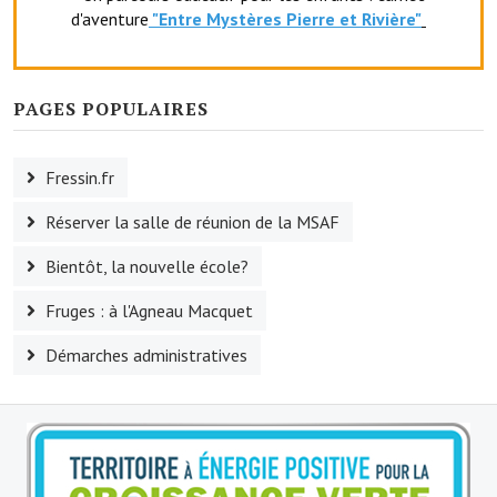
d'aventure
"Entr
e Mystères Pierre et Rivière"
Le foyer rural
Le club de l'amitié
PAGES POPULAIRES
Le comité des fêtes
L'association Avotra-France
Fressin.fr
Le foyer de la Planquette
Réserver la salle de réunion de la MSAF
L'association des anciens combattants
Bientôt, la nouvelle école?
L'association des anciens sapeurs-pompiers volontaires
Fruges : à l'Agneau Macquet
Village sportif
Démarches administratives
L'US Crequy Fressin
La société de chasse
La société de pêche