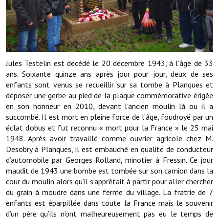
Démarches administratives
Projets et travaux en cours
Fêtes et manifestations
Jules Testelin est décédé le 20 décembre 1943, à l’âge de 33
ans. Soixante quinze ans après jour pour jour, deux de ses
Numéros d'urgence
enfants sont venus se recueillir sur sa tombe à Planques et
déposer une gerbe au pied de la plaque commémorative érigée
Terrains et maisons à vendre
en son honneur en 2010, devant l’ancien moulin là ou il a
succombé. Il est mort en pleine force de l’âge, foudroyé par un
VOTRE MAIRIE
éclat d’obus et fut reconnu « mort pour la France » le 25 mai
1948. Après avoir travaillé comme ouvrier agricole chez M.
Elus et agents
Desobry à Planques, il est embauché en qualité de conducteur
d’automobile par Georges Rolland, minotier à Fressin. Ce jour
L'équipe municipale
maudit de 1943 une bombe est tombée sur son camion dans la
cour du moulin alors qu’il s’apprêtait à partir pour aller chercher
Le personnel municipal
du grain à moudre dans une ferme du village. La fratrie de 7
enfants est éparpillée dans toute la France mais le souvenir
Les moyens financiers
d’un père qu’ils n’ont malheureusement pas eu le temps de