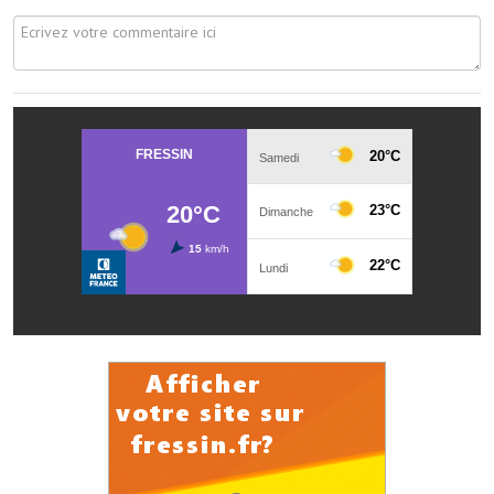
Services publics communaux
Démarches administratives
Urbanisme
Biens à louer
Terrains et maisons à vendre
Etablissements scolaires
Equipements sportifs
Bibliothèque
Commerçants, artisans
Commerces et professions libérales
Exploitants agricoles