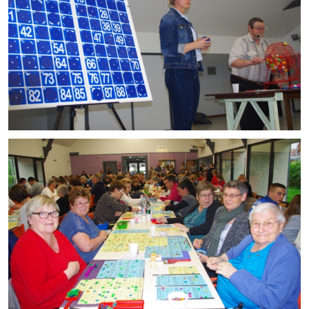
Note de synthèse financière
Rapport d'orientation budgétaire
Actions et projets
Projets et travaux en cours
Procès verbaux des conseils municipaux
Communication
Le bulletin municipal : Fressinfo & Le Fressinois
Toutes les publications
Le village dans l'intercommunalité
Communauté de communes
Autres groupements