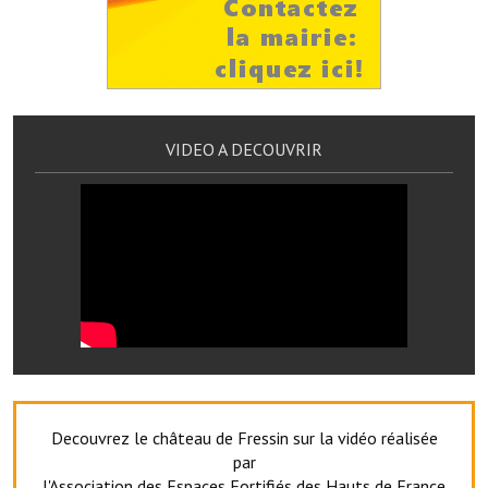
Artisans
Agents immobiliers
Réserver une salle
VIDEO A DECOUVRIR
Salle Georges Delépine
Maison des services et des associations fressinoises
VILLE ACTIVE
Village culturel
La société musicale de l'Avenir Fressinois
La troupe théâtrale de l'Avenir Fressinois
Les Amis du Patrimoine
Decouvrez le château de Fressin sur la vidéo réalisée
par
L'association du château
l'Association des Espaces Fortifiés des Hauts de France