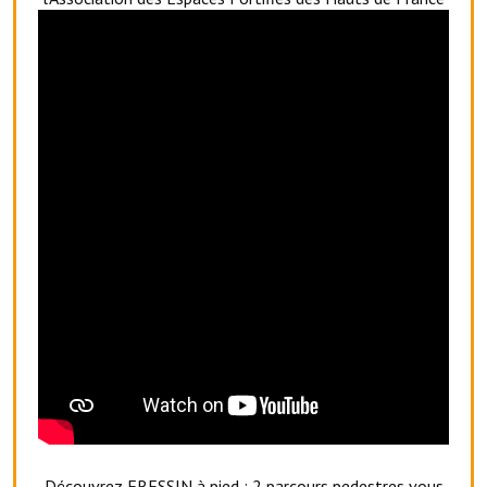
Le foyer rural
Le club de l'amitié
Le comité des fêtes
L'association Avotra-France
Le foyer de la Planquette
L'association des anciens combattants
L'association des anciens sapeurs-pompiers volontaires
Village sportif
L'US Crequy Fressin
La société de chasse
La société de pêche
Découvrez FRESSIN à pied
: 2 parcours pedestres vous