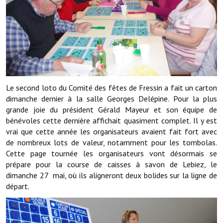
Démarches administratives
Projets et travaux en cours
Fêtes et manifestations
Numéros d'urgence
Le second loto du Comité des fêtes de Fressin a fait un carton
dimanche dernier à la salle Georges Delépine. Pour la plus
Terrains et maisons à vendre
grande joie du président Gérald Mayeur et son équipe de
bénévoles cette dernière affichait quasiment complet. Il y est
VOTRE MAIRIE
vrai que cette année les organisateurs avaient fait fort avec
de nombreux lots de valeur, notamment pour les tombolas.
Elus et agents
Cette page tournée les organisateurs vont désormais se
prépare pour la course de caisses à savon de Lebiez, le
L'équipe municipale
dimanche 27 mai, où ils aligneront deux bolides sur la ligne de
départ.
Le personnel municipal
Les moyens financiers