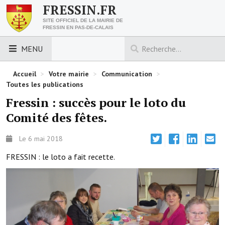
FRESSIN.FR
SITE OFFICIEL DE LA MAIRIE DE
FRESSIN EN PAS-DE-CALAIS
MENU
LES ESSENTIELS
Accueil
>
Votre mairie
>
Communication
>
Toutes les publications
Découvrez Fressin
Fressin : succès pour le loto du
Comité des fêtes.
Venir à Fressin
Urbanisme
Le 6 mai 2018
FRESSIN : le loto a fait recette.
Nous contacter
Horaires de la mairie
Les foulées fressinoises
ACCÈS RAPIDE