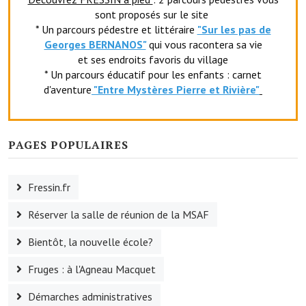
sont proposés sur le site
Le sport au foyer rural
* Un parcours pédestre et littéraire
"Sur les pas de
Georges BERNANOS"
qui vous racontera sa vie
Les foulées Fressinoises
et ses endroits favoris du village
Fêtes et manifestations
* Un parcours éducatif pour les enfants : carnet
d'aventure
"Entr
e Mystères Pierre et Rivière"
Le calendrier annuel
Liste et coordonnées des associations
PAGES POPULAIRES
TOURISME, PATRIMOINE
Fressin.fr
Fressin, ville d'histoire
Réserver la salle de réunion de la MSAF
L'église
Bientôt, la nouvelle école?
Les panneaux du patrimoine
Fruges : à l'Agneau Macquet
Le château
Démarches administratives
Georges Bernanos