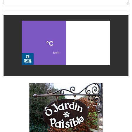
Les réseaux partenaires
L'association des maires
L'office de tourisme
Le conseil départemental
VILLE PRATIQUE
Services publics intercommunaux
Affaires scolaires, CCAS
Eaux, assainissement
France services
France Renov
Déchets ménagers, tri sélectif, encombrants