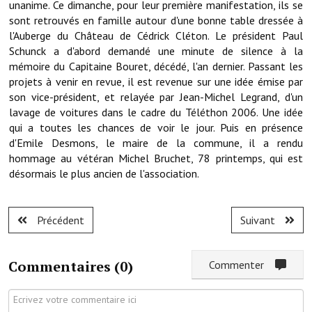
unanime. Ce dimanche, pour leur première manifestation, ils se
Note de synthèse financière
sont retrouvés en famille autour d'une bonne table dressée à
l'Auberge du Château de Cédrick Cléton. Le président Paul
Rapport d'orientation budgétaire
Schunck a d'abord demandé une minute de silence à la
Actions et projets
mémoire du Capitaine Bouret, décédé, l'an dernier. Passant les
projets à venir en revue, il est revenue sur une idée émise par
Projets et travaux en cours
son vice-président, et relayée par Jean-Michel Legrand, d'un
lavage de voitures dans le cadre du Téléthon 2006. Une idée
Procès verbaux des conseils municipaux
qui a toutes les chances de voir le jour. Puis en présence
d'Emile Desmons, le maire de la commune, il a rendu
Communication
hommage au vétéran Michel Bruchet, 78 printemps, qui est
désormais le plus ancien de l'association.
Le bulletin municipal : Fressinfo & Le Fressinois
Toutes les publications
Précédent
Suivant
Le village dans l'intercommunalité
Communauté de communes
Commentaires (
0
)
Commenter
Autres groupements