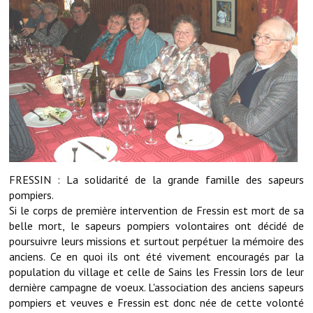
Démarches administratives
Projets et travaux en cours
Fêtes et manifestations
Numéros d'urgence
Terrains et maisons à vendre
VOTRE MAIRIE
FRESSIN : La solidarité de la grande famille des sapeurs
pompiers.
Elus et agents
Si le corps de première intervention de Fressin est mort de sa
belle mort, le sapeurs pompiers volontaires ont décidé de
L'équipe municipale
poursuivre leurs missions et surtout perpétuer la mémoire des
anciens. Ce en quoi ils ont été vivement encouragés par la
Le personnel municipal
population du village et celle de Sains les Fressin lors de leur
dernière campagne de voeux. L'association des anciens sapeurs
Les moyens financiers
pompiers et veuves e Fressin est donc née de cette volonté