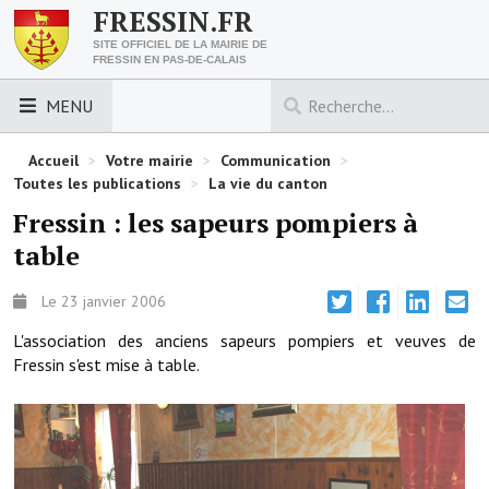
FRESSIN.FR
SITE OFFICIEL DE LA MAIRIE DE
FRESSIN EN PAS-DE-CALAIS
MENU
LES ESSENTIELS
Accueil
>
Votre mairie
>
Communication
>
Toutes les publications
>
La vie du canton
Découvrez Fressin
Fressin : les sapeurs pompiers à
table
Venir à Fressin
Urbanisme
Le 23 janvier 2006
L'association des anciens sapeurs pompiers et veuves de
Nous contacter
Fressin s'est mise à table.
Horaires de la mairie
Les foulées fressinoises
ACCÈS RAPIDE