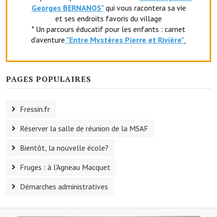
Georges BERNANOS"
qui vous racontera sa vie
Le foyer rural
et ses endroits favoris du village
* Un parcours éducatif pour les enfants : carnet
Le club de l'amitié
d'aventure
"Entr
e Mystères Pierre et Rivière"
Le comité des fêtes
L'association Avotra-France
PAGES POPULAIRES
Le foyer de la Planquette
Fressin.fr
L'association des anciens combattants
Réserver la salle de réunion de la MSAF
L'association des anciens sapeurs-pompiers volontaires
Bientôt, la nouvelle école?
Village sportif
Fruges : à l'Agneau Macquet
L'US Crequy Fressin
Démarches administratives
La société de chasse
La société de pêche