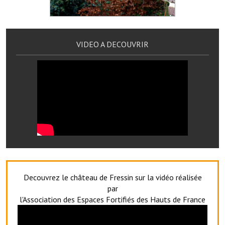
Services publics communaux
Démarches administratives
VIDEO A DECOUVRIR
Urbanisme
Biens à louer
Terrains et maisons à vendre
Etablissements scolaires
Equipements sportifs
Bibliothèque
Commerçants, artisans
Decouvrez le château de Fressin sur la vidéo réalisée
par
Commerces et professions libérales
l'Association des Espaces Fortifiés des Hauts de France
Exploitants agricoles