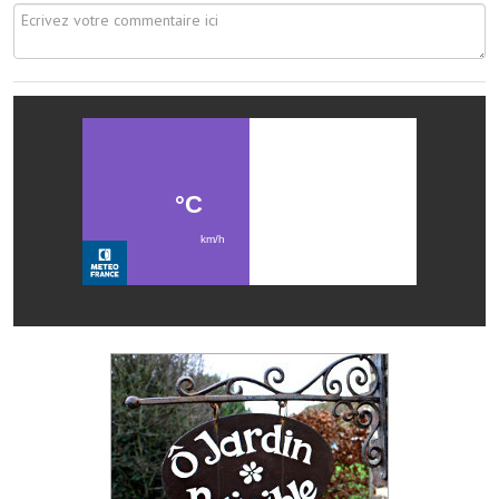
Les réseaux partenaires
L'association des maires
L'office de tourisme
Le conseil départemental
VILLE PRATIQUE
Services publics intercommunaux
Affaires scolaires, CCAS
Eaux, assainissement
France services
France Renov
Déchets ménagers, tri sélectif, encombrants