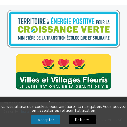
Le sport au foyer rural
Les foulées Fressinoises
Fêtes et manifestations
Le calendrier annuel
Liste et coordonnées des associations
TOURISME, PATRIMOINE
Fressin, ville d'histoire
L'église
Reproduction interdite - Tous droits réservés
Les panneaux du patrimoine
Ce site utilise des cookies pour améliorer la navigation. Vous pouvez
Copyright ©
2026
Mairie de Fressin
en accepter ou refuser l'utilisation
Design by
Halstar
Le château
Accepter
Refuser
NOUS CONTACTER
VIE PRIVÉE
Georges Bernanos