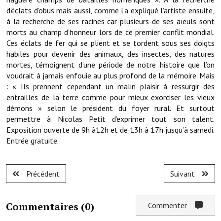
Note de synthèse financière
d’éclats d’obus mais aussi, comme l’a expliqué l’artiste ensuite,
à la recherche de ses racines car plusieurs de ses aïeuls sont
Rapport d'orientation budgétaire
morts au champ d’honneur lors de ce premier conflit mondial.
Ces éclats de fer qui se plient et se tordent sous ses doigts
Actions et projets
habiles pour devenir des animaux, des insectes, des natures
mortes, témoignent d’une période de notre histoire que l’on
Projets et travaux en cours
voudrait à jamais enfouie au plus profond de la mémoire. Mais
Procès verbaux des conseils municipaux
: « Ils prennent cependant un malin plaisir à ressurgir des
entrailles de la terre comme pour mieux exorciser les vieux
Communication
démons » selon le président du foyer rural. Et surtout
permettre à Nicolas Petit d’exprimer tout son talent.
Le bulletin municipal : Fressinfo & Le Fressinois
Exposition ouverte de 9h à12h et de 13h à 17h jusqu’à samedi.
Entrée gratuite.
Toutes les publications
Le village dans l'intercommunalité
Précédent
Suivant
Communauté de communes
Commentaires (
Autres groupements
0
)
Commenter