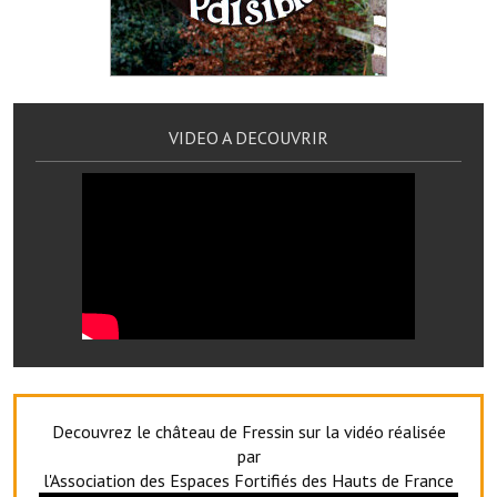
Services publics communaux
Démarches administratives
Urbanisme
VIDEO A DECOUVRIR
Biens à louer
Terrains et maisons à vendre
Etablissements scolaires
Equipements sportifs
Bibliothèque
Commerçants, artisans
Commerces et professions libérales
Decouvrez le château de Fressin sur la vidéo réalisée
par
Exploitants agricoles
l'Association des Espaces Fortifiés des Hauts de France