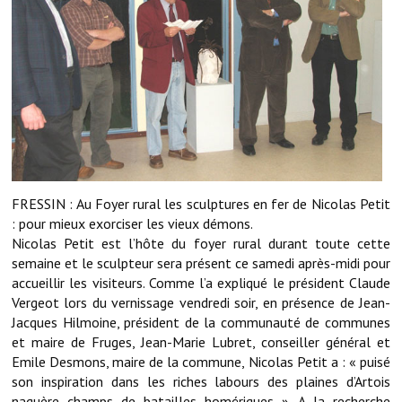
Démarches administratives
Projets et travaux en cours
Fêtes et manifestations
Numéros d'urgence
Terrains et maisons à vendre
FRESSIN : Au Foyer rural les sculptures en fer de Nicolas Petit
: pour mieux exorciser les vieux démons.
VOTRE MAIRIE
Nicolas Petit est l’hôte du foyer rural durant toute cette
semaine et le sculpteur sera présent ce samedi après-midi pour
Elus et agents
accueillir les visiteurs. Comme l’a expliqué le président Claude
Vergeot lors du vernissage vendredi soir, en présence de Jean-
L'équipe municipale
Jacques Hilmoine, président de la communauté de communes
Le personnel municipal
et maire de Fruges, Jean-Marie Lubret, conseiller général et
Emile Desmons, maire de la commune, Nicolas Petit a : « puisé
Les moyens financiers
son inspiration dans les riches labours des plaines d’Artois
naguère champs de batailles homériques ». A la recherche