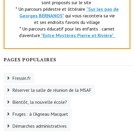
sont proposés sur le site
Le foyer rural
* Un parcours pédestre et littéraire
"Sur les pas de
Georges BERNANOS"
qui vous racontera sa vie
Le club de l'amitié
et ses endroits favoris du village
* Un parcours éducatif pour les enfants : carnet
Le comité des fêtes
d'aventure
"Entr
e Mystères Pierre et Rivière"
L'association Avotra-France
Le foyer de la Planquette
PAGES POPULAIRES
L'association des anciens combattants
Fressin.fr
L'association des anciens sapeurs-pompiers volontaires
Réserver la salle de réunion de la MSAF
Village sportif
Bientôt, la nouvelle école?
L'US Crequy Fressin
Fruges : à l'Agneau Macquet
La société de chasse
Démarches administratives
La société de pêche