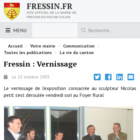
FRESSIN.FR
SITE OFFICIEL DE LA MAIRIE DE
FRESSIN EN PAS-DE-CALAIS
MENU
LES ESSENTIELS
Accueil
>
Votre mairie
>
Communication
>
Toutes les publications
>
La vie du canton
Découvrez Fressin
Fressin : Vernissage
Venir à Fressin
Le 15 octobre 2005
Urbanisme
Le vernissage de l'exposition consacrée au sculpteur Nicolas
petit s'est déroulée vendredi sori au Foyer Rural
Nous contacter
Horaires de la mairie
Les foulées fressinoises
ACCÈS RAPIDE