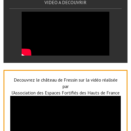
VIDEO A DECOUVRIR
Le sport au foyer rural
Les foulées Fressinoises
Fêtes et manifestations
Le calendrier annuel
Liste et coordonnées des associations
TOURISME, PATRIMOINE
Decouvrez le château de Fressin sur la vidéo réalisée
Fressin, ville d'histoire
par
l'Association des Espaces Fortifiés des Hauts de France
L'église
Les panneaux du patrimoine
Le château
Georges Bernanos