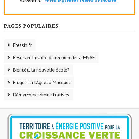
d'aventure
"Entr
e Mystères Pierre et Rivière"
O' jardin paisible
Les gites ruraux
PAGES POPULAIRES
L'office du tourisme
Fressin.fr
La chèvrerie de la Planquette
Réserver la salle de réunion de la MSAF
Bientôt, la nouvelle école?
Fruges : à l'Agneau Macquet
Démarches administratives