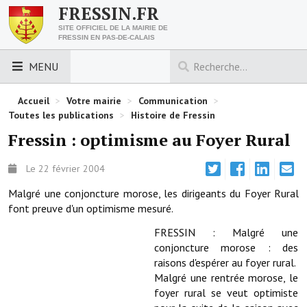
FRESSIN.FR
SITE OFFICIEL DE LA MAIRIE DE
FRESSIN EN PAS-DE-CALAIS
MENU
LES ESSENTIELS
Accueil
>
Votre mairie
>
Communication
>
Toutes les publications
>
Histoire de Fressin
Découvrez Fressin
Fressin : optimisme au Foyer Rural
Venir à Fressin
Le 22 février 2004
Urbanisme
Malgré une conjoncture morose, les dirigeants du Foyer Rural
font preuve d'un optimisme mesuré.
Nous contacter
FRESSIN : Malgré une
Horaires de la mairie
conjoncture morose : des
raisons d'espérer au foyer rural.
Les foulées fressinoises
Malgré une rentrée morose, le
foyer rural se veut optimiste
ACCÈS RAPIDE