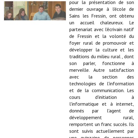
Les réseaux partenaires
pour la présentation de son
dernier ouvrage à l'école de
L'association des maires
Sains les Fressin, ont obtenu
un accueil chaleureux. Le
L'office de tourisme
partenariat avec l'écrivain natif
de Fressin et la volonté du
Le conseil départemental
foyer rural de promouvoir et
développer la culture et les
VILLE PRATIQUE
traditions du milieu rural , dont
son parler, fonctionne à
Services publics intercommunaux
merveille. Autre satisfaction
avec la section des
Affaires scolaires, CCAS
technologies de l'information
et de la communication. Les
Eaux, assainissement
cours d'initiation à
l'informatique et à internet,
France services
donnés par l'agent de
développement rural,
France Renov
remportent un franc succès. Ils
Déchets ménagers, tri sélectif, encombrants
sont suivis actuellement par
une quinzaine de personnes