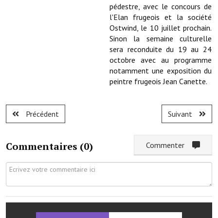
pédestre, avec le concours de
Artisans
l'Elan frugeois et la société
Ostwind, le 10 juillet prochain.
Agents immobiliers
Sinon la semaine culturelle
Réserver une salle
sera reconduite du 19 au 24
octobre avec au programme
Salle Georges Delépine
notamment une exposition du
peintre frugeois Jean Canette.
Maison des services et des associations fressinoises
VILLE ACTIVE
Précédent
Suivant
Village culturel
Commentaires (
0
)
Commenter
La société musicale de l'Avenir Fressinois
La troupe théâtrale de l'Avenir Fressinois
Les Amis du Patrimoine
L'association du château