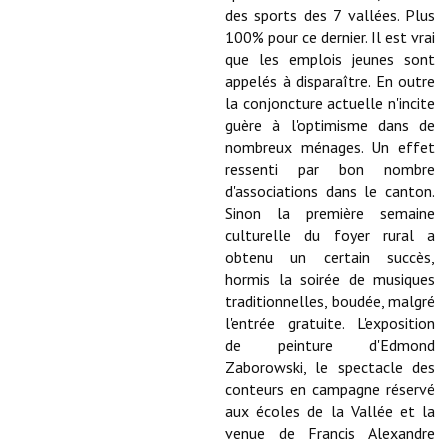
Note de synthèse financière
des sports des 7 vallées. Plus
100% pour ce dernier. Il est vrai
Rapport d'orientation budgétaire
que les emplois jeunes sont
appelés à disparaître. En outre
Actions et projets
la conjoncture actuelle n'incite
guère à l'optimisme dans de
Projets et travaux en cours
nombreux ménages. Un effet
ressenti par bon nombre
Procès verbaux des conseils municipaux
d'associations dans le canton.
Communication
Sinon la première semaine
culturelle du foyer rural a
Le bulletin municipal : Fressinfo & Le Fressinois
obtenu un certain succès,
hormis la soirée de musiques
Toutes les publications
traditionnelles, boudée, malgré
l'entrée gratuite. L'exposition
Le village dans l'intercommunalité
de peinture d'Edmond
Zaborowski, le spectacle des
Communauté de communes
conteurs en campagne réservé
aux écoles de la Vallée et la
Autres groupements
venue de Francis Alexandre