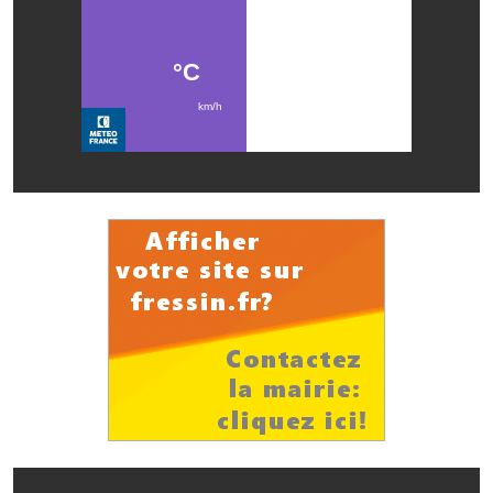
Le foyer rural
Le club de l'amitié
Le comité des fêtes
L'association Avotra-France
Le foyer de la Planquette
L'association des anciens combattants
L'association des anciens sapeurs-pompiers volontaires
Village sportif
L'US Crequy Fressin
La société de chasse
La société de pêche