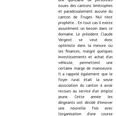
Services publics communaux
issues des cantons limitrophes
et paradoxalement aucune du
Démarches administratives
canton de Fruges. Nul n'est
prophète... En tout cas il existe
Urbanisme
assurément un besoin dans ce
domaine. Le président Claude
Biens à louer
Vergeot se veut donc
optimiste dans la mesure ou
Terrains et maisons à vendre
les finances, malgré quelques
investissements et achat d'un
Etablissements scolaires
véhicule, permettent une
Equipements sportifs
certaine marge de manoeuvre.
Il a rappelé également que le
Bibliothèque
foyer rural était la seule
association du canton à avoir
Commerçants, artisans
recours au service d'un emploi
jeune. Cette année les
Commerces et professions libérales
dirigeants ont décidé d'innover
une nouvelle fois avec
Exploitants agricoles
l'organisation d'une course