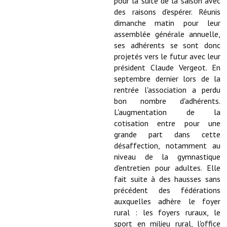
pour la suite de la saison avec
des raisons d'espérer. Réunis
Démarches administratives
dimanche matin pour leur
assemblée générale annuelle,
Projets et travaux en cours
ses adhérents se sont donc
projetés vers le futur avec leur
Fêtes et manifestations
président Claude Vergeot. En
septembre dernier lors de la
Numéros d'urgence
rentrée l'association a perdu
bon nombre d'adhérents.
Terrains et maisons à vendre
L'augmentation de la
cotisation entre pour une
VOTRE MAIRIE
grande part dans cette
désaffection, notamment au
Elus et agents
niveau de la gymnastique
d'entretien pour adultes. Elle
L'équipe municipale
fait suite à des hausses sans
précédent des fédérations
Le personnel municipal
auxquelles adhère le foyer
Les moyens financiers
rural : les foyers ruraux, le
sport en milieu rural, l'office