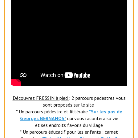
Village d'art
Les sculptures du village
Une église dans l'église
Fressin, cité verte et tourisme sportif
Le sentier de la Planquette
Fressin, lauréat village fleuri
Le sentier de découverte du village
Découvrez FRESSIN à pied
: 2 parcours pedestres vous
Les foulées Fressinoises
sont proposés sur le site
Le parcours cyclo le soleil de satan
* Un parcours pédestre et littéraire
"Sur les pas de
Georges BERNANOS"
qui vous racontera sa vie
Acteurs du tourisme
et ses endroits favoris du village
* Un parcours éducatif pour les enfants : carnet
Les étangs de Fressin