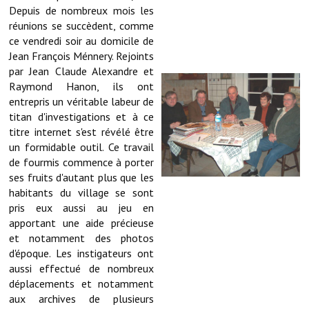
Note de synthèse financière
Depuis de nombreux mois les
réunions se succèdent, comme
Rapport d'orientation budgétaire
ce vendredi soir au domicile de
Jean François Ménnery. Rejoints
Actions et projets
par Jean Claude Alexandre et
Raymond Hanon, ils ont
Projets et travaux en cours
entrepris un véritable labeur de
titan d'investigations et à ce
Procès verbaux des conseils municipaux
titre internet s'est révélé être
un formidable outil. Ce travail
Communication
de fourmis commence à porter
Le bulletin municipal : Fressinfo & Le Fressinois
ses fruits d'autant plus que les
habitants du village se sont
Toutes les publications
pris eux aussi au jeu en
apportant une aide précieuse
Le village dans l'intercommunalité
et notamment des photos
d'époque. Les instigateurs ont
Communauté de communes
aussi effectué de nombreux
déplacements et notamment
Autres groupements
aux archives de plusieurs