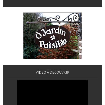
Artisans
Agents immobiliers
Réserver une salle
Salle Georges Delépine
Maison des services et des associations fressinoises
VILLE ACTIVE
Village culturel
VIDEO A DECOUVRIR
La société musicale de l'Avenir Fressinois
La troupe théâtrale de l'Avenir Fressinois
Les Amis du Patrimoine
L'association du château