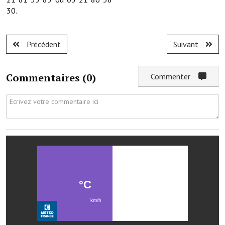
Services publics communaux
30.
Démarches administratives
Précédent
Suivant
Urbanisme
Biens à louer
Commentaires (
0
)
Commenter
Terrains et maisons à vendre
Etablissements scolaires
Equipements sportifs
Bibliothèque
Commerçants, artisans
Commerces et professions libérales
Exploitants agricoles