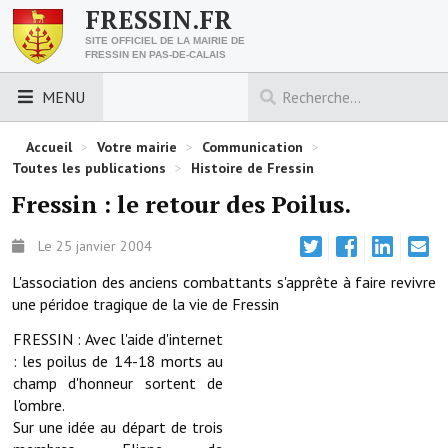
FRESSIN.FR
SITE OFFICIEL DE LA MAIRIE DE
FRESSIN EN PAS-DE-CALAIS
MENU
LES ESSENTIELS
Accueil
>
Votre mairie
>
Communication
>
Toutes les publications
>
Histoire de Fressin
Découvrez Fressin
Fressin : le retour des Poilus.
Venir à Fressin
Le 25 janvier 2004
Urbanisme
L'association des anciens combattants s'apprête à faire revivre
une péridoe tragique de la vie de Fressin
Nous contacter
FRESSIN : Avec l'aide d'internet
Horaires de la mairie
: les poilus de 14-18 morts au
champ d'honneur sortent de
Les foulées fressinoises
l'ombre.
Sur une idée au départ de trois
ACCÈS RAPIDE