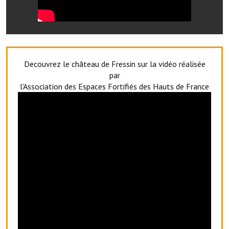
Le foyer rural
Le club de l'amitié
Le comité des fêtes
Decouvrez le château de Fressin sur la vidéo réalisée
par
L'association Avotra-France
l'Association des Espaces Fortifiés des Hauts de France
Le foyer de la Planquette
L'association des anciens combattants
L'association des anciens sapeurs-pompiers volontaires
Village sportif
L'US Crequy Fressin
La société de chasse
La société de pêche