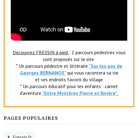
Le sport au foyer rural
Les foulées Fressinoises
Fêtes et manifestations
Le calendrier annuel
Découvrez FRESSIN à pied
: 2 parcours pedestres vous
Liste et coordonnées des associations
sont proposés sur le site
* Un parcours pédestre et littéraire
"Sur les pas de
TOURISME, PATRIMOINE
Georges BERNANOS"
qui vous racontera sa vie
et ses endroits favoris du village
* Un parcours éducatif pour les enfants : carnet
Fressin, ville d'histoire
d'aventure
"Entr
e Mystères Pierre et Rivière"
L'église
Les panneaux du patrimoine
PAGES POPULAIRES
Le château
Fressin.fr
Georges Bernanos