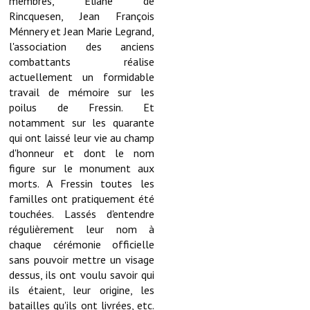
membres, Eliane de
Rincquesen, Jean François
Démarches administratives
Ménnery et Jean Marie Legrand,
l'association des anciens
Projets et travaux en cours
combattants réalise
actuellement un formidable
Fêtes et manifestations
travail de mémoire sur les
poilus de Fressin. Et
Numéros d'urgence
notamment sur les quarante
qui ont laissé leur vie au champ
Terrains et maisons à vendre
d'honneur et dont le nom
figure sur le monument aux
VOTRE MAIRIE
morts. A Fressin toutes les
familles ont pratiquement été
Elus et agents
touchées. Lassés d'entendre
régulièrement leur nom à
L'équipe municipale
chaque cérémonie officielle
sans pouvoir mettre un visage
Le personnel municipal
dessus, ils ont voulu savoir qui
ils étaient, leur origine, les
Les moyens financiers
batailles qu'ils ont livrées, etc.