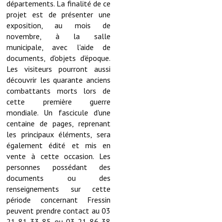
départements. La finalité de ce
Les réseaux partenaires
projet est de présenter une
L'association des maires
exposition, au mois de
novembre, à la salle
L'office de tourisme
municipale, avec l'aide de
documents, d'objets d'époque.
Le conseil départemental
Les visiteurs pourront aussi
découvrir les quarante anciens
VILLE PRATIQUE
combattants morts lors de
cette première guerre
Services publics intercommunaux
mondiale. Un fascicule d'une
centaine de pages, reprenant
Affaires scolaires, CCAS
les principaux éléments, sera
également édité et mis en
Eaux, assainissement
vente à cette occasion. Les
personnes possédant des
France services
documents ou des
renseignements sur cette
France Renov
période concernant Fressin
peuvent prendre contact au 03
Déchets ménagers, tri sélectif, encombrants
21 81 33 85 ou 03 21 86 38