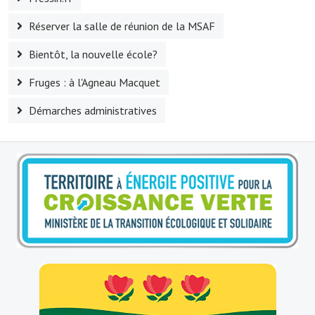
Réserver la salle de réunion de la MSAF
Village d'art
Bientôt, la nouvelle école?
Les sculptures du village
Fruges : à l'Agneau Macquet
Une église dans l'église
Démarches administratives
Fressin, cité verte et tourisme sportif
Le sentier de la Planquette
Fressin, lauréat village fleuri
Le sentier de découverte du village
Les foulées Fressinoises
Le parcours cyclo le soleil de satan
Acteurs du tourisme
Les étangs de Fressin