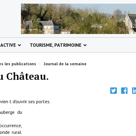
 ACTIVE
TOURISME, PATRIMOINE
s les publications
>
Journal de la semaine
du Château.
ien t d'ouvrir ses portes.
Auberge du
occurrence,
nde rural.