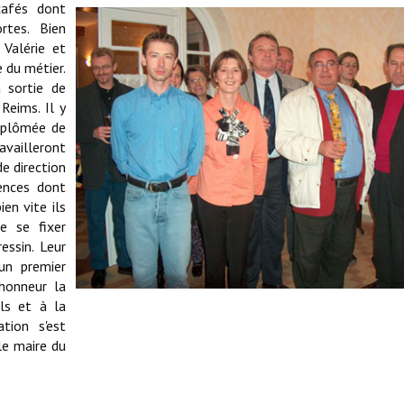
cafés dont
rtes. Bien
 Valérie et
 du métier.
 sortie de
Reims. Il y
iplômée de
availleront
e direction
iences dont
en vite ils
e se fixer
essin. Leur
un premier
honneur la
els et à la
ation s'est
le maire du