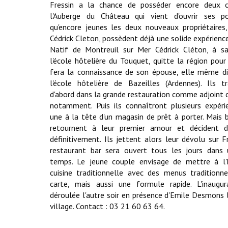
Fressin a la chance de posséder encore deux 
l'Auberge du Château qui vient d'ouvrir ses po
qu'encore jeunes les deux nouveaux propriétaires,
Cédrick Cleton, possèdent déjà une solide expérience
Natif de Montreuil sur Mer Cédrick Cléton, à sa
l'école hôtelière du Touquet, quitte la région pour 
fera la connaissance de son épouse, elle même d
l'école hôtelière de Bazeilles (Ardennes). Ils tr
d'abord dans la grande restauration comme adjoint d
notamment. Puis ils connaîtront plusieurs expér
une à la tête d'un magasin de prêt à porter. Mais bi
retournent à leur premier amour et décident d
définitivement. Ils jettent alors leur dévolu sur Fr
restaurant bar sera ouvert tous les jours dans 
temps. Le jeune couple envisage de mettre à l'
cuisine traditionnelle avec des menus traditionn
carte, mais aussi une formule rapide. L'inaugur
déroulée l'autre soir en présence d'Emile Desmons 
village. Contact : 03 21 60 63 64.