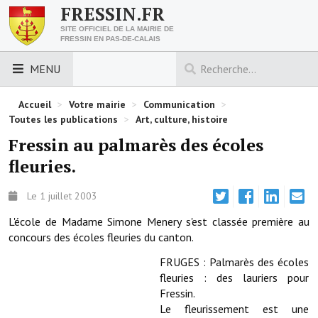
FRESSIN.FR
SITE OFFICIEL DE LA MAIRIE DE
FRESSIN EN PAS-DE-CALAIS
MENU
LES ESSENTIELS
Accueil
>
Votre mairie
>
Communication
>
Toutes les publications
>
Art, culture, histoire
Découvrez Fressin
Fressin au palmarès des écoles
fleuries.
Venir à Fressin
Urbanisme
Le 1 juillet 2003
L'école de Madame Simone Menery s'est classée première au
Nous contacter
concours des écoles fleuries du canton.
Horaires de la mairie
FRUGES : Palmarès des écoles
fleuries : des lauriers pour
Les foulées fressinoises
Fressin.
Le fleurissement est une
ACCÈS RAPIDE