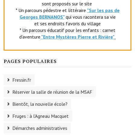
sont proposés sur le site
Le foyer rural
* Un parcours pédestre et littéraire
"Sur les pas de
Georges BERNANOS"
qui vous racontera sa vie
Le club de l'amitié
et ses endroits favoris du village
* Un parcours éducatif pour les enfants : carnet
Le comité des fêtes
d'aventure
"Entr
e Mystères Pierre et Rivière"
L'association Avotra-France
Le foyer de la Planquette
PAGES POPULAIRES
L'association des anciens combattants
Fressin.fr
L'association des anciens sapeurs-pompiers volontaires
Réserver la salle de réunion de la MSAF
Village sportif
Bientôt, la nouvelle école?
L'US Crequy Fressin
Fruges : à l'Agneau Macquet
La société de chasse
Démarches administratives
La société de pêche