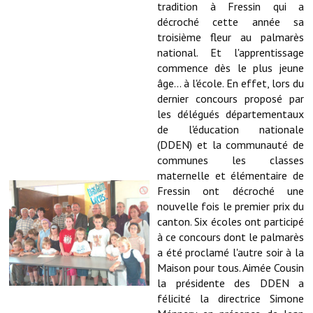
tradition à Fressin qui a
décroché cette année sa
Démarches administratives
troisième fleur au palmarès
national. Et l'apprentissage
Projets et travaux en cours
commence dès le plus jeune
âge... à l'école. En effet, lors du
Fêtes et manifestations
dernier concours proposé par
les délégués départementaux
Numéros d'urgence
de l'éducation nationale
Terrains et maisons à vendre
(DDEN) et la communauté de
communes les classes
VOTRE MAIRIE
maternelle et élémentaire de
Fressin ont décroché une
nouvelle fois le premier prix du
Elus et agents
canton. Six écoles ont participé
L'équipe municipale
à ce concours dont le palmarès
a été proclamé l'autre soir à la
Le personnel municipal
Maison pour tous. Aimée Cousin
la présidente des DDEN a
Les moyens financiers
félicité la directrice Simone