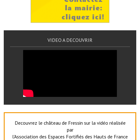
Services publics communaux
Démarches administratives
Urbanisme
VIDEO A DECOUVRIR
Biens à louer
Terrains et maisons à vendre
Etablissements scolaires
Equipements sportifs
Bibliothèque
Commerçants, artisans
Commerces et professions libérales
Decouvrez le château de Fressin sur la vidéo réalisée
par
Exploitants agricoles
l'Association des Espaces Fortifiés des Hauts de France