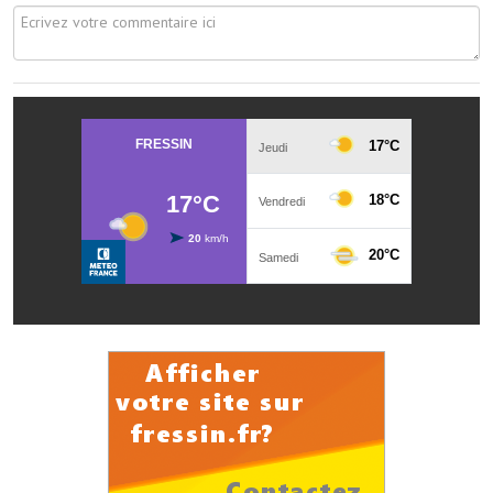
Les réseaux partenaires
L'association des maires
L'office de tourisme
Le conseil départemental
VILLE PRATIQUE
Services publics intercommunaux
Affaires scolaires, CCAS
Eaux, assainissement
France services
France Renov
Déchets ménagers, tri sélectif, encombrants