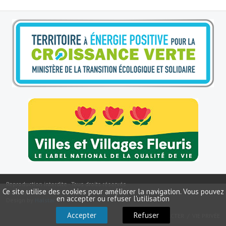
Le sport au foyer rural
Les foulées Fressinoises
Fêtes et manifestations
Le calendrier annuel
Liste et coordonnées des associations
TOURISME, PATRIMOINE
Fressin, ville d'histoire
L'église
Les panneaux du patrimoine
Reproduction interdite - Tous droits réservés
Ce site utilise des cookies pour améliorer la navigation. Vous pouvez
Copyright ©
2026
Mairie de Fressin
en accepter ou refuser l'utilisation
Design by
Halstar
Le château
Accepter
Refuser
NOUS CONTACTER
VIE PRIVÉE
Georges Bernanos