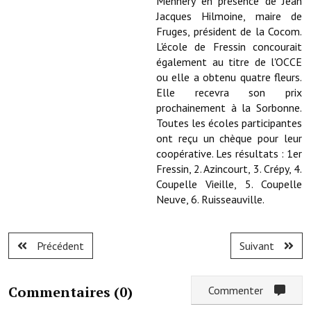
Ménnery en présence de Jean
Note de synthèse financière
Jacques Hilmoine, maire de
Fruges, président de la Cocom.
Rapport d'orientation budgétaire
L'école de Fressin concourait
également au titre de l'OCCE
Actions et projets
ou elle a obtenu quatre fleurs.
Projets et travaux en cours
Elle recevra son prix
prochainement à la Sorbonne.
Procès verbaux des conseils municipaux
Toutes les écoles participantes
ont reçu un chèque pour leur
Communication
coopérative. Les résultats : 1er
Fressin, 2. Azincourt, 3. Crépy, 4.
Le bulletin municipal : Fressinfo & Le Fressinois
Coupelle Vieille, 5. Coupelle
Neuve, 6. Ruisseauville.
Toutes les publications
Le village dans l'intercommunalité
Précédent
Suivant
Communauté de communes
Autres groupements
Commentaires (
0
)
Commenter