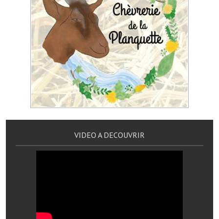
Les réseaux partenaires
L'association des maires
L'office de tourisme
Le conseil départemental
VILLE PRATIQUE
Services publics intercommunaux
Affaires scolaires, CCAS
VIDEO A DECOUVRIR
Eaux, assainissement
France services
France Renov
Déchets ménagers, tri sélectif, encombrants