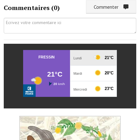
Note de synthèse financière
Commentaires (
0
)
Commenter
Rapport d'orientation budgétaire
Actions et projets
Projets et travaux en cours
Procès verbaux des conseils municipaux
Communication
Le bulletin municipal : Fressinfo & Le Fressinois
Toutes les publications
Le village dans l'intercommunalité
Communauté de communes
Autres groupements