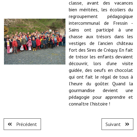
classe, avant des vacances
bien méritées, les écoliers du
Démarches administratives
regroupement pédagogique
intercommunal de Fressin -
Projets et travaux en cours
Sains ont participé à une
chasse aux trésors dans les
Fêtes et manifestations
vestiges de l'ancien château
fort des Sires de Créquy. En fait
Numéros d'urgence
de trésor les enfants devaient
Terrains et maisons à vendre
découvrir, lors d'une visite
guidée, des oeufs en chocolat
VOTRE MAIRIE
qui ont fait le régal de tous à
l'heure du goûter. Quand la
gourmandise devient une
Elus et agents
pédagogie pour apprendre et
L'équipe municipale
connaître l'histoire !
Le personnel municipal
Précédent
Suivant
Les moyens financiers