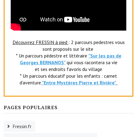
Artisans
Agents immobiliers
Réserver une salle
Découvrez FRESSIN à pied
Salle Georges Delépine
: 2 parcours pedestres vous
sont proposés sur le site
Maison des services et des associations fressinoises
* Un parcours pédestre et littéraire
"Sur les pas de
Georges BERNANOS"
qui vous racontera sa vie
VILLE ACTIVE
et ses endroits favoris du village
* Un parcours éducatif pour les enfants : carnet
d'aventure
"Entr
e Mystères Pierre et Rivière"
Village culturel
La société musicale de l'Avenir Fressinois
PAGES POPULAIRES
La troupe théâtrale de l'Avenir Fressinois
Les Amis du Patrimoine
Fressin.fr
L'association du château