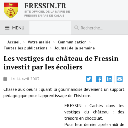
FRESSIN.FR
SITE OFFICIEL DE LA MAIRIE DE
FRESSIN EN PAS-DE-CALAIS
MENU
LES ESSENTIELS
Accueil
>
Votre mairie
>
Communication
>
Toutes les publications
>
Journal de la semaine
Découvrez Fressin
Les vestiges du château de Fressin
investit par les écoliers
Venir à Fressin
Urbanisme
Le 14 avril 2003
Chasse aux oeufs : quant la gourmandise devenient un support
Nous contacter
pédagogique pour l'apprentissage de l'histoire.
Horaires de la mairie
FRESSIN : Cachés dans les
vestiges du château : des
Les foulées fressinoises
trésors en chocolat.
Pour leur dernier après-midi de
ACCÈS RAPIDE