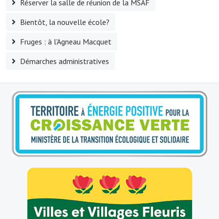
Réserver la salle de réunion de la MSAF
Le foyer rural
Bientôt, la nouvelle école?
Le club de l'amitié
Fruges : à l'Agneau Macquet
Le comité des fêtes
Démarches administratives
L'association Avotra-France
Le foyer de la Planquette
L'association des anciens combattants
L'association des anciens sapeurs-pompiers volontaires
Village sportif
L'US Crequy Fressin
La société de chasse
La société de pêche