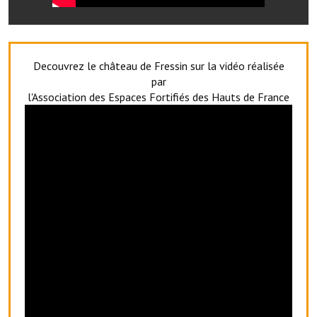
Services publics communaux
Démarches administratives
Decouvrez le château de Fressin sur la vidéo réalisée
Urbanisme
par
l'Association des Espaces Fortifiés des Hauts de France
Biens à louer
Terrains et maisons à vendre
Etablissements scolaires
Equipements sportifs
Bibliothèque
Commerçants, artisans
Commerces et professions libérales
Exploitants agricoles