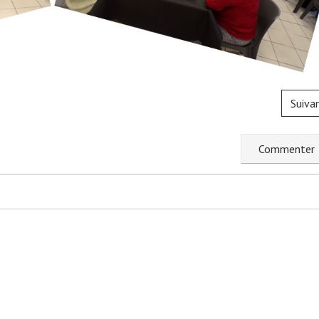
Suiva
C