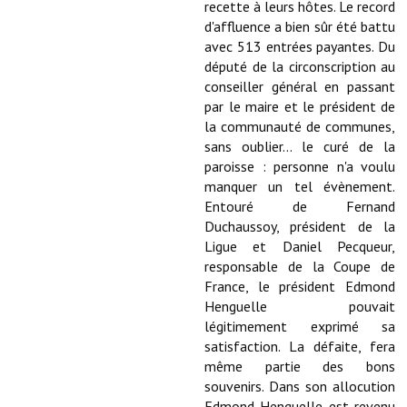
Les réseaux partenaires
recette à leurs hôtes. Le record
d'affluence a bien sûr été battu
L'association des maires
avec 513 entrées payantes. Du
député de la circonscription au
L'office de tourisme
conseiller général en passant
par le maire et le président de
Le conseil départemental
la communauté de communes,
sans oublier... le curé de la
VILLE PRATIQUE
paroisse : personne n'a voulu
manquer un tel évènement.
Services publics intercommunaux
Entouré de Fernand
Duchaussoy, président de la
Affaires scolaires, CCAS
Ligue et Daniel Pecqueur,
responsable de la Coupe de
Eaux, assainissement
France, le président Edmond
Henguelle pouvait
France services
légitimement exprimé sa
satisfaction. La défaite, fera
France Renov
même partie des bons
Déchets ménagers, tri sélectif, encombrants
souvenirs. Dans son allocution
Edmond Henguelle est revenu