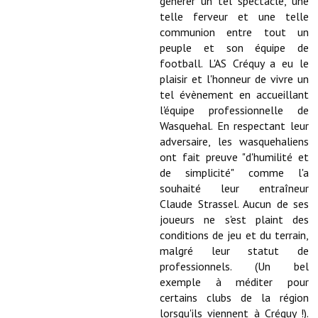
générer un tel spectacle, une
telle ferveur et une telle
Démarches administratives
communion entre tout un
peuple et son équipe de
Projets et travaux en cours
football. L'AS Créquy a eu le
plaisir et l'honneur de vivre un
Fêtes et manifestations
tel évènement en accueillant
l'équipe professionnelle de
Numéros d'urgence
Wasquehal. En respectant leur
adversaire, les wasquehaliens
Terrains et maisons à vendre
ont fait preuve "d'humilité et
de simplicité" comme l'a
VOTRE MAIRIE
souhaité leur entraîneur
Claude Strassel. Aucun de ses
Elus et agents
joueurs ne s'est plaint des
conditions de jeu et du terrain,
L'équipe municipale
malgré leur statut de
professionnels. (Un bel
Le personnel municipal
exemple à méditer pour
Les moyens financiers
certains clubs de la région
lorsqu'ils viennent à Créquy !).