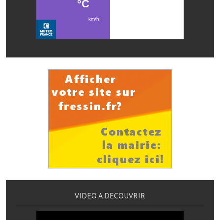
Artisans
Agents immobiliers
Réserver une salle
Salle Georges Delépine
Maison des services et des associations fressinoises
VILLE ACTIVE
Village culturel
La société musicale de l'Avenir Fressinois
La troupe théâtrale de l'Avenir Fressinois
Les Amis du Patrimoine
VIDEO A DECOUVRIR
L'association du château