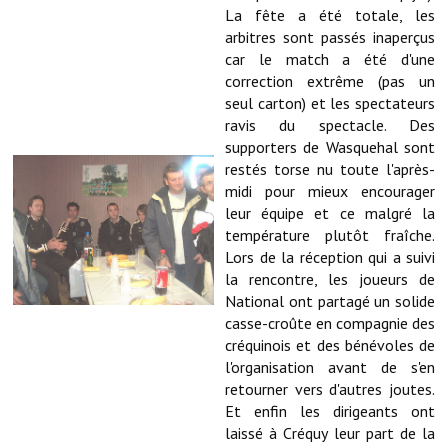
Note de synthèse financière
La fête a été totale, les
arbitres sont passés inaperçus
Rapport d'orientation budgétaire
car le match a été d'une
correction extrême (pas un
Actions et projets
seul carton) et les spectateurs
ravis du spectacle. Des
Projets et travaux en cours
supporters de Wasquehal sont
restés torse nu toute l'après-
Procès verbaux des conseils municipaux
midi pour mieux encourager
Communication
leur équipe et ce malgré la
température plutôt fraîche.
Le bulletin municipal : Fressinfo & Le Fressinois
Lors de la réception qui a suivi
la rencontre, les joueurs de
Toutes les publications
National ont partagé un solide
casse-croûte en compagnie des
Le village dans l'intercommunalité
créquinois et des bénévoles de
l'organisation avant de s'en
Communauté de communes
retourner vers d'autres joutes.
Et enfin les dirigeants ont
Autres groupements
laissé à Créquy leur part de la