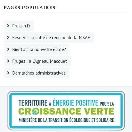
PAGES POPULAIRES
Village d'art
Les sculptures du village
Fressin.fr
Une église dans l'église
Réserver la salle de réunion de la MSAF
Fressin, cité verte et tourisme sportif
Bientôt, la nouvelle école?
Le sentier de la Planquette
Fruges : à l'Agneau Macquet
Fressin, lauréat village fleuri
Démarches administratives
Le sentier de découverte du village
Les foulées Fressinoises
Le parcours cyclo le soleil de satan
Acteurs du tourisme
Les étangs de Fressin