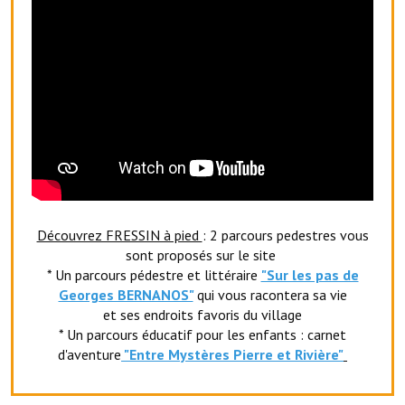
Le sport au foyer rural
Les foulées Fressinoises
Fêtes et manifestations
Le calendrier annuel
Liste et coordonnées des associations
TOURISME, PATRIMOINE
Découvrez FRESSIN à pied
: 2 parcours pedestres vous
Fressin, ville d'histoire
sont proposés sur le site
* Un parcours pédestre et littéraire
"Sur les pas de
L'église
Georges BERNANOS"
qui vous racontera sa vie
et ses endroits favoris du village
Les panneaux du patrimoine
* Un parcours éducatif pour les enfants : carnet
d'aventure
"Entr
e Mystères Pierre et Rivière"
Le château
Georges Bernanos