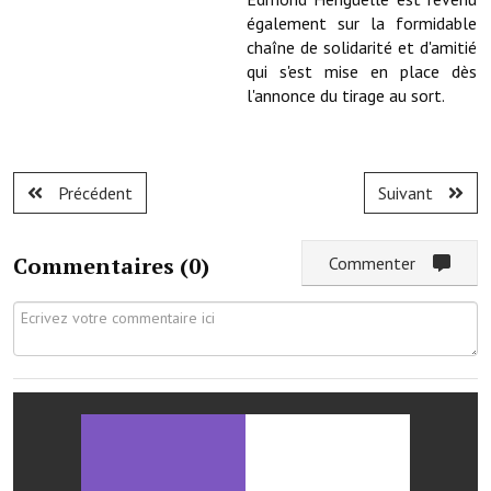
Services publics communaux
également sur la formidable
chaîne de solidarité et d'amitié
Démarches administratives
qui s'est mise en place dès
l'annonce du tirage au sort.
Urbanisme
Biens à louer
Précédent
Suivant
Terrains et maisons à vendre
Etablissements scolaires
Commentaires (
0
)
Commenter
Equipements sportifs
Bibliothèque
Commerçants, artisans
Commerces et professions libérales
Exploitants agricoles