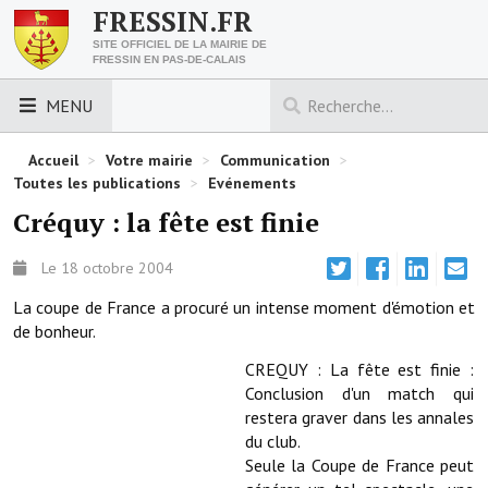
FRESSIN.FR
SITE OFFICIEL DE LA MAIRIE DE
FRESSIN EN PAS-DE-CALAIS
MENU
LES ESSENTIELS
Accueil
>
Votre mairie
>
Communication
>
Toutes les publications
>
Evénements
Découvrez Fressin
Créquy : la fête est finie
Venir à Fressin
Le 18 octobre 2004
Urbanisme
La coupe de France a procuré un intense moment d'émotion et
de bonheur.
Nous contacter
CREQUY : La fête est finie :
Horaires de la mairie
Conclusion d'un match qui
restera graver dans les annales
Les foulées fressinoises
du club.
Seule la Coupe de France peut
ACCÈS RAPIDE