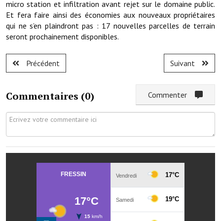
micro station et infiltration avant rejet sur le domaine public.
Services publics communaux
Et fera faire ainsi des économies aux nouveaux propriétaires
qui ne s’en plaindront pas : 17 nouvelles parcelles de terrain
Démarches administratives
seront prochainement disponibles.
Urbanisme
Précédent
Suivant
Biens à louer
Terrains et maisons à vendre
Commentaires (
0
)
Commenter
Etablissements scolaires
Equipements sportifs
Bibliothèque
Commerçants, artisans
Commerces et professions libérales
Exploitants agricoles