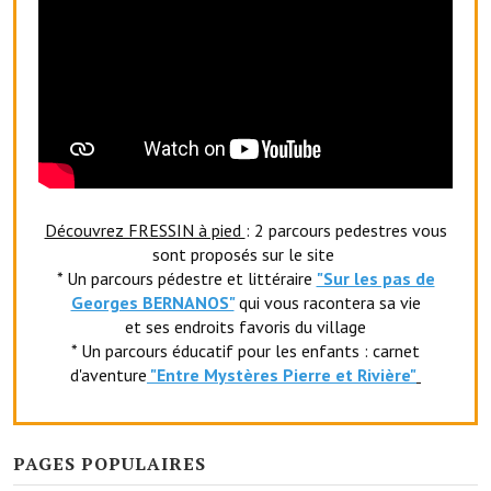
Le sport au foyer rural
Les foulées Fressinoises
Fêtes et manifestations
Le calendrier annuel
Liste et coordonnées des associations
Découvrez FRESSIN à pied
: 2 parcours pedestres vous
sont proposés sur le site
TOURISME, PATRIMOINE
* Un parcours pédestre et littéraire
"Sur les pas de
Georges BERNANOS"
qui vous racontera sa vie
Fressin, ville d'histoire
et ses endroits favoris du village
* Un parcours éducatif pour les enfants : carnet
L'église
d'aventure
"Entr
e Mystères Pierre et Rivière"
Les panneaux du patrimoine
Le château
PAGES POPULAIRES
Georges Bernanos