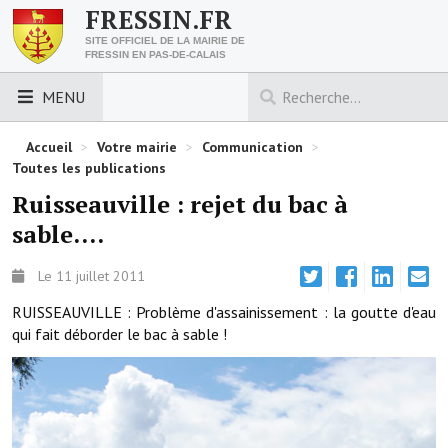
FRESSIN.FR
SITE OFFICIEL DE LA MAIRIE DE
FRESSIN EN PAS-DE-CALAIS
MENU
LES ESSENTIELS
Accueil
>
Votre mairie
>
Communication
>
Toutes les publications
Découvrez Fressin
Ruisseauville : rejet du bac à
sable....
Venir à Fressin
Urbanisme
Le 11 juillet 2011
RUISSEAUVILLE : Problème d'assainissement : la goutte d'eau
Nous contacter
qui fait déborder le bac à sable !
Horaires de la mairie
Les foulées fressinoises
ACCÈS RAPIDE