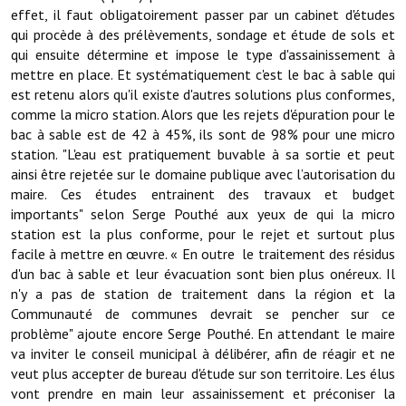
Les réseaux partenaires
effet, il faut obligatoirement passer par un cabinet d'études
qui procède à des prélèvements, sondage et étude de sols et
L'association des maires
qui ensuite détermine et impose le type d'assainissement à
mettre en place. Et systématiquement c'est le bac à sable qui
L'office de tourisme
est retenu alors qu'il existe d'autres solutions plus conformes,
comme la micro station. Alors que les rejets d'épuration pour le
Le conseil départemental
bac à sable est de 42 à 45%, ils sont de 98% pour une micro
station. "L'eau est pratiquement buvable à sa sortie et peut
VILLE PRATIQUE
ainsi être rejetée sur le domaine publique avec l’autorisation du
maire. Ces études entrainent des travaux et budget
Services publics intercommunaux
importants" selon Serge Pouthé aux yeux de qui la micro
station est la plus conforme, pour le rejet et surtout plus
Affaires scolaires, CCAS
facile à mettre en œuvre. « En outre le traitement des résidus
d'un bac à sable et leur évacuation sont bien plus onéreux. Il
Eaux, assainissement
n'y a pas de station de traitement dans la région et la
France services
Communauté de communes devrait se pencher sur ce
problème" ajoute encore Serge Pouthé. En attendant le maire
France Renov
va inviter le conseil municipal à délibérer, afin de réagir et ne
veut plus accepter de bureau d'étude sur son territoire. Les élus
Déchets ménagers, tri sélectif, encombrants
vont prendre en main leur assainissement et préconiser la