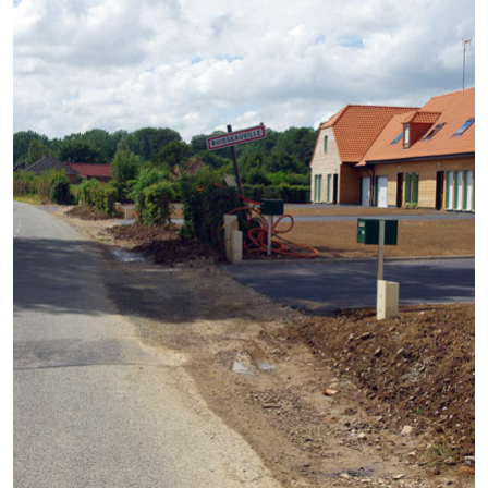
Démarches administratives
Projets et travaux en cours
Fêtes et manifestations
Numéros d'urgence
Terrains et maisons à vendre
VOTRE MAIRIE
Elus et agents
L'équipe municipale
Le personnel municipal
Les moyens financiers