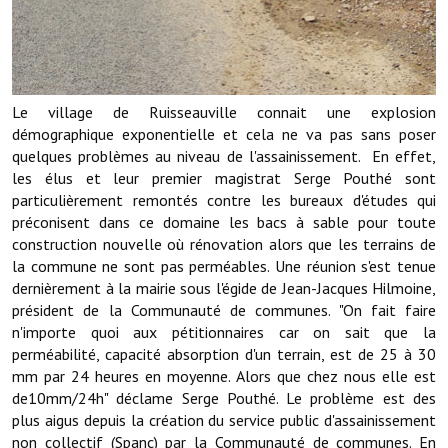
Note de synthèse financière
Rapport d'orientation budgétaire
Actions et projets
Le village de Ruisseauville connait une explosion
Projets et travaux en cours
démographique exponentielle et cela ne va pas sans poser
quelques problèmes au niveau de l'assainissement. En effet,
Procès verbaux des conseils municipaux
les élus et leur premier magistrat Serge Pouthé sont
particulièrement remontés contre les bureaux d'études qui
Communication
préconisent dans ce domaine les bacs à sable pour toute
construction nouvelle où rénovation alors que les terrains de
Le bulletin municipal : Fressinfo & Le Fressinois
la commune ne sont pas perméables. Une réunion s'est tenue
dernièrement à la mairie sous l'égide de Jean-Jacques Hilmoine,
Toutes les publications
président de la Communauté de communes. "On fait faire
n'importe quoi aux pétitionnaires car on sait que la
Le village dans l'intercommunalité
perméabilité, capacité absorption d'un terrain, est de 25 à 30
Communauté de communes
mm par 24 heures en moyenne. Alors que chez nous elle est
de10mm/24h" déclame Serge Pouthé. Le problème est des
Autres groupements
plus aigus depuis la création du service public d'assainissement
non collectif (Spanc) par la Communauté de communes. En