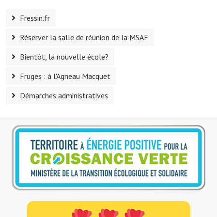
Fressin.fr
Village d'art
Réserver la salle de réunion de la MSAF
Les sculptures du village
Bientôt, la nouvelle école?
Une église dans l'église
Fruges : à l'Agneau Macquet
Fressin, cité verte et tourisme sportif
Démarches administratives
Le sentier de la Planquette
Fressin, lauréat village fleuri
Le sentier de découverte du village
Les foulées Fressinoises
Le parcours cyclo le soleil de satan
Acteurs du tourisme
Les étangs de Fressin