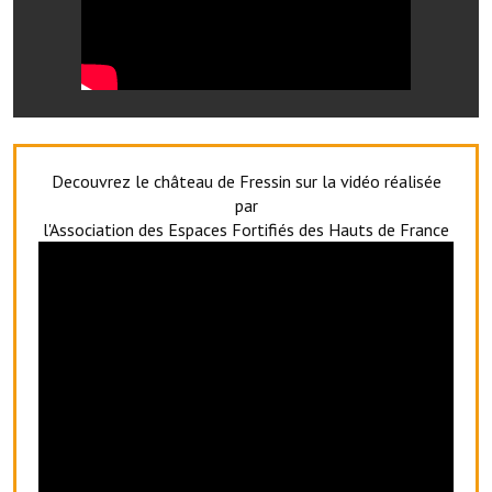
Le foyer rural
Le club de l'amitié
Le comité des fêtes
L'association Avotra-France
Decouvrez le château de Fressin sur la vidéo réalisée
par
Le foyer de la Planquette
l'Association des Espaces Fortifiés des Hauts de France
L'association des anciens combattants
L'association des anciens sapeurs-pompiers volontaires
Village sportif
L'US Crequy Fressin
La société de chasse
La société de pêche