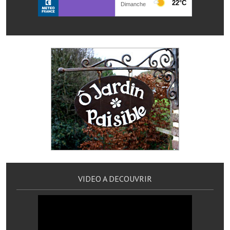
Artisans
Agents immobiliers
Réserver une salle
Salle Georges Delépine
Maison des services et des associations fressinoises
VILLE ACTIVE
Village culturel
La société musicale de l'Avenir Fressinois
VIDEO A DECOUVRIR
La troupe théâtrale de l'Avenir Fressinois
Les Amis du Patrimoine
L'association du château