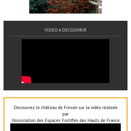
Services publics communaux
Démarches administratives
Urbanisme
VIDEO A DECOUVRIR
Biens à louer
Terrains et maisons à vendre
Etablissements scolaires
Equipements sportifs
Bibliothèque
Commerçants, artisans
Decouvrez le château de Fressin sur la vidéo réalisée
Commerces et professions libérales
par
l'Association des Espaces Fortifiés des Hauts de France
Exploitants agricoles