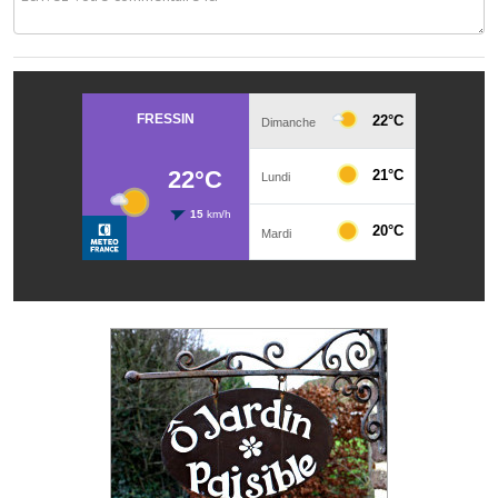
Les réseaux partenaires
L'association des maires
L'office de tourisme
Le conseil départemental
VILLE PRATIQUE
Services publics intercommunaux
Affaires scolaires, CCAS
Eaux, assainissement
France services
France Renov
Déchets ménagers, tri sélectif, encombrants