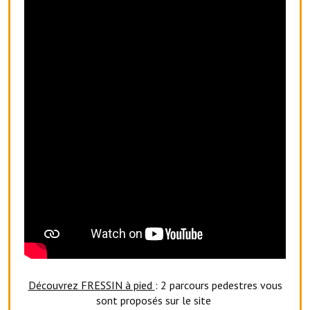
Artisans
Agents immobiliers
Réserver une salle
Salle Georges Delépine
Maison des services et des associations fressinoises
VILLE ACTIVE
Village culturel
La société musicale de l'Avenir Fressinois
La troupe théâtrale de l'Avenir Fressinois
Les Amis du Patrimoine
Découvrez FRESSIN à pied
: 2 parcours pedestres vous
L'association du château
sont proposés sur le site