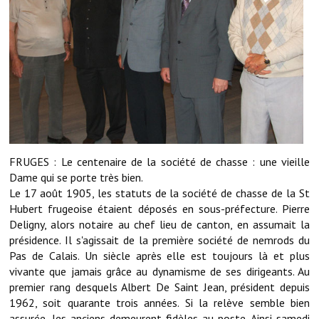
Démarches administratives
Projets et travaux en cours
Fêtes et manifestations
Numéros d'urgence
Terrains et maisons à vendre
FRUGES : Le centenaire de la société de chasse : une vieille
Dame qui se porte très bien.
VOTRE MAIRIE
Le 17 août 1905, les statuts de la société de chasse de la St
Hubert frugeoise étaient déposés en sous-préfecture. Pierre
Elus et agents
Deligny, alors notaire au chef lieu de canton, en assumait la
présidence. Il s'agissait de la première société de nemrods du
L'équipe municipale
Pas de Calais. Un siècle après elle est toujours là et plus
Le personnel municipal
vivante que jamais grâce au dynamisme de ses dirigeants. Au
premier rang desquels Albert De Saint Jean, président depuis
Les moyens financiers
1962, soit quarante trois années. Si la relève semble bien
assurée, les anciens demeurent fidèles au poste. Ainsi samedi