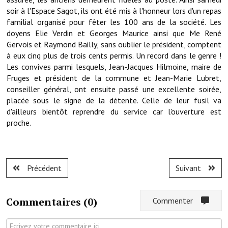
Note de synthèse financière
soir à l'Espace Sagot, ils ont été mis à l'honneur lors d'un repas
familial organisé pour fêter les 100 ans de la société. Les
Rapport d'orientation budgétaire
doyens Elie Verdin et Georges Maurice ainsi que Me René
Gervois et Raymond Bailly, sans oublier le président, comptent
Actions et projets
à eux cinq plus de trois cents permis. Un record dans le genre !
Les convives parmi lesquels, Jean-Jacques Hilmoine, maire de
Projets et travaux en cours
Fruges et président de la commune et Jean-Marie Lubret,
Procès verbaux des conseils municipaux
conseiller général, ont ensuite passé une excellente soirée,
placée sous le signe de la détente. Celle de leur fusil va
Communication
d'ailleurs bientôt reprendre du service car l'ouverture est
proche.
Le bulletin municipal : Fressinfo & Le Fressinois
Toutes les publications
Précédent
Suivant
Le village dans l'intercommunalité
Communauté de communes
Commentaires (
0
)
Commenter
Autres groupements