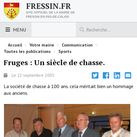
FRESSIN.FR
SITE OFFICIEL DE LA MAIRIE DE
FRESSIN EN PAS-DE-CALAIS
MENU
LES ESSENTIELS
Accueil
>
Votre mairie
>
Communication
>
Toutes les publications
>
Sports
Découvrez Fressin
Fruges : Un siècle de chasse.
Venir à Fressin
Le 12 septembre 2005
Urbanisme
La société de chasse à 100 ans. cela méritait bien un hommage
aux anciens.
Nous contacter
Horaires de la mairie
Les foulées fressinoises
ACCÈS RAPIDE