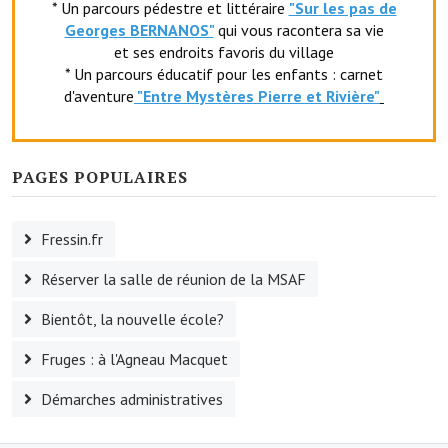
* Un parcours pédestre et littéraire
"Sur les pas de
Le foyer rural
Georges BERNANOS"
qui vous racontera sa vie
et ses endroits favoris du village
Le club de l'amitié
* Un parcours éducatif pour les enfants : carnet
d'aventure
"Entr
e Mystères Pierre et Rivière"
Le comité des fêtes
L'association Avotra-France
PAGES POPULAIRES
Le foyer de la Planquette
L'association des anciens combattants
Fressin.fr
L'association des anciens sapeurs-pompiers volontaires
Réserver la salle de réunion de la MSAF
Village sportif
Bientôt, la nouvelle école?
L'US Crequy Fressin
Fruges : à l'Agneau Macquet
La société de chasse
Démarches administratives
La société de pêche