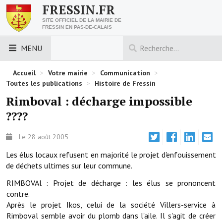
FRESSIN.FR
SITE OFFICIEL DE LA MAIRIE DE
FRESSIN EN PAS-DE-CALAIS
MENU
LES ESSENTIELS
Accueil
>
Votre mairie
>
Communication
>
Toutes les publications
>
Histoire de Fressin
Découvrez Fressin
Rimboval : décharge impossible
????
Venir à Fressin
Urbanisme
Le 28 août 2005
Les élus locaux refusent en majorité le projet d'enfouissement
Nous contacter
de déchets ultimes sur leur commune.
Horaires de la mairie
RIMBOVAl : Projet de décharge : les élus se prononcent
contre.
Les foulées fressinoises
Après le projet Ikos, celui de la société Villers-service à
Rimboval semble avoir du plomb dans l'aile. Il s'agit de créer
ACCÈS RAPIDE