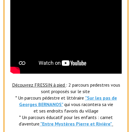
Le sport au foyer rural
Les foulées Fressinoises
Fêtes et manifestations
Le calendrier annuel
Liste et coordonnées des associations
TOURISME, PATRIMOINE
Fressin, ville d'histoire
Découvrez FRESSIN à pied
: 2 parcours pedestres vous
sont proposés sur le site
L'église
* Un parcours pédestre et littéraire
"Sur les pas de
Georges BERNANOS"
qui vous racontera sa vie
Les panneaux du patrimoine
et ses endroits favoris du village
* Un parcours éducatif pour les enfants : carnet
Le château
d'aventure
"Entr
e Mystères Pierre et Rivière"
Georges Bernanos