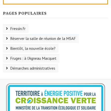
Village d'art
PAGES POPULAIRES
Les sculptures du village
Fressin.fr
Une église dans l'église
Réserver la salle de réunion de la MSAF
Fressin, cité verte et tourisme sportif
Bientôt, la nouvelle école?
Le sentier de la Planquette
Fruges : à l'Agneau Macquet
Fressin, lauréat village fleuri
Démarches administratives
Le sentier de découverte du village
Les foulées Fressinoises
Le parcours cyclo le soleil de satan
Acteurs du tourisme
Les étangs de Fressin