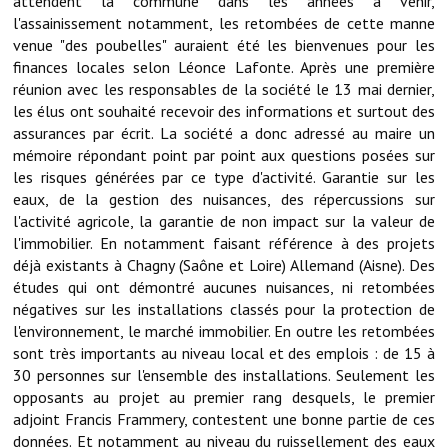
attendent la commune dans les années à venir,
Note de synthèse financière
l'assainissement notamment, les retombées de cette manne
venue "des poubelles" auraient été les bienvenues pour les
Rapport d'orientation budgétaire
finances locales selon Léonce Lafonte. Après une première
réunion avec les responsables de la société le 13 mai dernier,
Actions et projets
les élus ont souhaité recevoir des informations et surtout des
Projets et travaux en cours
assurances par écrit. La société a donc adressé au maire un
mémoire répondant point par point aux questions posées sur
Procès verbaux des conseils municipaux
les risques générées par ce type d'activité. Garantie sur les
eaux, de la gestion des nuisances, des répercussions sur
Communication
l'activité agricole, la garantie de non impact sur la valeur de
l'immobilier. En notamment faisant référence à des projets
Le bulletin municipal : Fressinfo & Le Fressinois
déjà existants à Chagny (Saône et Loire) Allemand (Aisne). Des
études qui ont démontré aucunes nuisances, ni retombées
Toutes les publications
négatives sur les installations classés pour la protection de
l'environnement, le marché immobilier. En outre les retombées
Le village dans l'intercommunalité
sont très importants au niveau local et des emplois : de 15 à
Communauté de communes
30 personnes sur l'ensemble des installations. Seulement les
opposants au projet au premier rang desquels, le premier
Autres groupements
adjoint Francis Frammery, contestent une bonne partie de ces
données. Et notamment au niveau du ruissellement des eaux