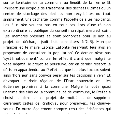
sur le territoire de la commune au lieudit de la ferme St
Philibert une écopole de traitement des déchets ultimes ou un
Démarches administratives
centre de stockage des déchets non recyclables ou tout
simplement "une décharge" comme l'appelle déjà les habitants.
Projets et travaux en cours
Les élus n'en veulent pas en tout cas. Lors d'une réunion
extraordinaire et publique du conseil municipal mercredi soir :
Fêtes et manifestations
"les membres présents se sont prononcés pour le non au
projet de décharge (soit huit conseillers NDLR). Monique
Numéros d'urgence
François et le maire Léonce Lafonte réservant leur avis en
Terrains et maisons à vendre
proposant de consulter la population". Ce dernier n'est pas
"systématiquement" contre. En effet il craint que, malgré le
VOTRE MAIRIE
vote négatif, le projet se poursuive, car en dernier ressort la
décision appartiendra au Préfet, et que les élus locaux soient
ainsi "hors jeu" sans pouvoir peser sur les décisions à venir. Et
Elus et agents
d'évoquer le droit régalien de l'Etat souverain et... les
L'équipe municipale
éoliennes promises à la commune. Malgré le vote quasi
unanime des élus de la communauté de commune, le Préfet a
Le personnel municipal
choisi de diminuer ce projet de moitié et de supprimer
carrément celles de Rimboval pour préserver... les chauve-
Les moyens financiers
souris. En outre également compte tenu des échéances qui