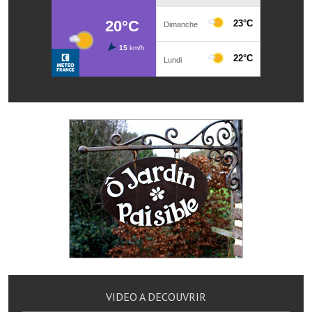
Artisans
Agents immobiliers
Réserver une salle
Salle Georges Delépine
Maison des services et des associations fressinoises
VILLE ACTIVE
Village culturel
La société musicale de l'Avenir Fressinois
La troupe théâtrale de l'Avenir Fressinois
Les Amis du Patrimoine
VIDEO A DECOUVRIR
L'association du château