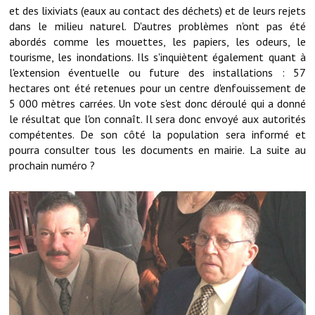
Les réseaux partenaires
et des lixiviats (eaux au contact des déchets) et de leurs rejets
dans le milieu naturel. D'autres problèmes n'ont pas été
L'association des maires
abordés comme les mouettes, les papiers, les odeurs, le
tourisme, les inondations. Ils s'inquiètent également quant à
L'office de tourisme
l'extension éventuelle ou future des installations : 57
hectares ont été retenues pour un centre d'enfouissement de
Le conseil départemental
5 000 mètres carrées. Un vote s'est donc déroulé qui a donné
le résultat que l'on connaît. Il sera donc envoyé aux autorités
VILLE PRATIQUE
compétentes. De son côté la population sera informé et
pourra consulter tous les documents en mairie. La suite au
Services publics intercommunaux
prochain numéro ?
Affaires scolaires, CCAS
Eaux, assainissement
France services
France Renov
Déchets ménagers, tri sélectif, encombrants