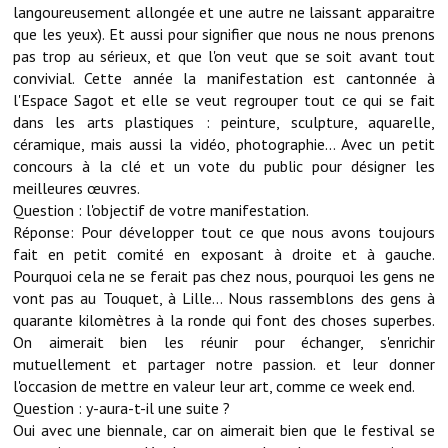
Note de synthèse financière
langoureusement allongée et une autre ne laissant apparaitre
que les yeux). Et aussi pour signifier que nous ne nous prenons
Rapport d'orientation budgétaire
pas trop au sérieux, et que l'on veut que se soit avant tout
convivial. Cette année la manifestation est cantonnée à
Actions et projets
l'Espace Sagot et elle se veut regrouper tout ce qui se fait
dans les arts plastiques : peinture, sculpture, aquarelle,
Projets et travaux en cours
céramique, mais aussi la vidéo, photographie... Avec un petit
concours à la clé et un vote du public pour désigner les
Procès verbaux des conseils municipaux
meilleures œuvres.
Question : l'objectif de votre manifestation.
Communication
Réponse: Pour développer tout ce que nous avons toujours
Le bulletin municipal : Fressinfo & Le Fressinois
fait en petit comité en exposant à droite et à gauche.
Pourquoi cela ne se ferait pas chez nous, pourquoi les gens ne
Toutes les publications
vont pas au Touquet, à Lille... Nous rassemblons des gens à
quarante kilomètres à la ronde qui font des choses superbes.
Le village dans l'intercommunalité
On aimerait bien les réunir pour échanger, s'enrichir
mutuellement et partager notre passion. et leur donner
Communauté de communes
l'occasion de mettre en valeur leur art, comme ce week end.
Question : y-aura-t-il une suite ?
Autres groupements
Oui avec une biennale, car on aimerait bien que le festival se