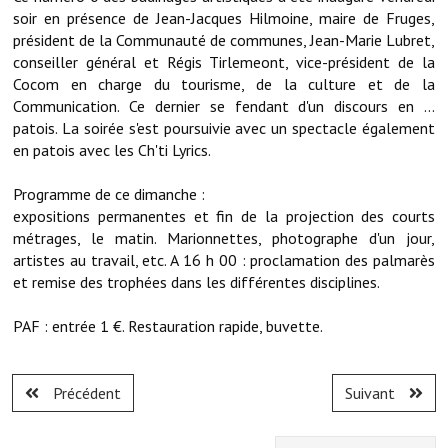
Services publics communaux
soir en présence de Jean-Jacques Hilmoine, maire de Fruges,
président de la Communauté de communes, Jean-Marie Lubret,
Démarches administratives
conseiller général et Régis Tirlemeont, vice-président de la
Cocom en charge du tourisme, de la culture et de la
Urbanisme
Communication. Ce dernier se fendant d'un discours en ...
patois. La soirée s'est poursuivie avec un spectacle également
Biens à louer
en patois avec les Ch'ti Lyrics.
Terrains et maisons à vendre
Programme de ce dimanche :
expositions permanentes et fin de la projection des courts
Etablissements scolaires
métrages, le matin. Marionnettes, photographe d'un jour,
artistes au travail, etc. A 16 h 00 : proclamation des palmarès
Equipements sportifs
et remise des trophées dans les différentes disciplines.
Bibliothèque
PAF : entrée 1 €. Restauration rapide, buvette.
Commerçants, artisans
Commerces et professions libérales
Précédent
Suivant
Exploitants agricoles