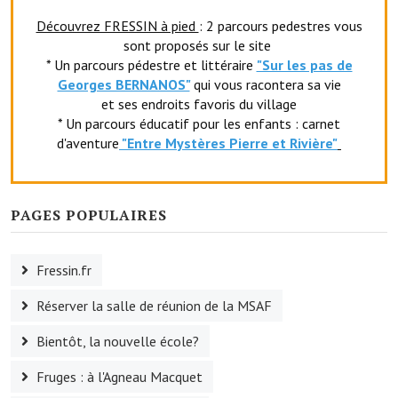
Découvrez FRESSIN à pied
: 2 parcours pedestres vous
Village d'art
sont proposés sur le site
* Un parcours pédestre et littéraire
"Sur les pas de
Les sculptures du village
Georges BERNANOS"
qui vous racontera sa vie
et ses endroits favoris du village
Une église dans l'église
* Un parcours éducatif pour les enfants : carnet
Fressin, cité verte et tourisme sportif
d'aventure
"Entr
e Mystères Pierre et Rivière"
Le sentier de la Planquette
Fressin, lauréat village fleuri
PAGES POPULAIRES
Le sentier de découverte du village
Fressin.fr
Les foulées Fressinoises
Réserver la salle de réunion de la MSAF
Le parcours cyclo le soleil de satan
Bientôt, la nouvelle école?
Acteurs du tourisme
Fruges : à l'Agneau Macquet
Les étangs de Fressin