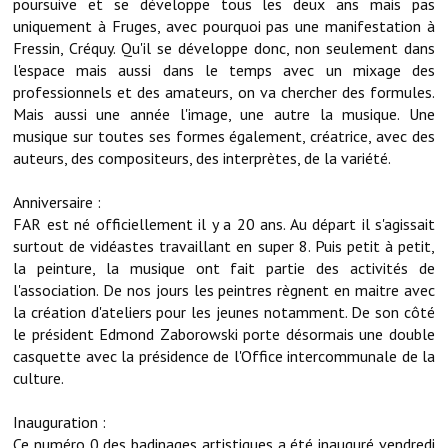
poursuive et se développe tous les deux ans mais pas
Les réseaux partenaires
uniquement à Fruges, avec pourquoi pas une manifestation à
L'association des maires
Fressin, Créquy. Qu'il se développe donc, non seulement dans
l'espace mais aussi dans le temps avec un mixage des
L'office de tourisme
professionnels et des amateurs, on va chercher des formules.
Mais aussi une année l'image, une autre la musique. Une
Le conseil départemental
musique sur toutes ses formes également, créatrice, avec des
auteurs, des compositeurs, des interprètes, de la variété.
VILLE PRATIQUE
Anniversaire :
Services publics intercommunaux
FAR est né officiellement il y a 20 ans. Au départ il s'agissait
surtout de vidéastes travaillant en super 8. Puis petit à petit,
Affaires scolaires, CCAS
la peinture, la musique ont fait partie des activités de
l'association. De nos jours les peintres règnent en maitre avec
Eaux, assainissement
la création d'ateliers pour les jeunes notamment. De son côté
le président Edmond Zaborowski porte désormais une double
France services
casquette avec la présidence de l'Office intercommunale de la
culture.
France Renov
Inauguration :
Déchets ménagers, tri sélectif, encombrants
Ce numéro 0 des badinages artistiques a été inauguré vendredi