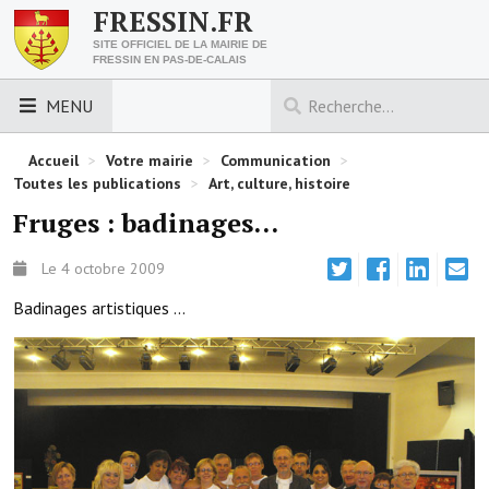
FRESSIN.FR
SITE OFFICIEL DE LA MAIRIE DE
FRESSIN EN PAS-DE-CALAIS
MENU
LES ESSENTIELS
Accueil
>
Votre mairie
>
Communication
>
Toutes les publications
>
Art, culture, histoire
Découvrez Fressin
Fruges : badinages...
Venir à Fressin
Le 4 octobre 2009
Urbanisme
Badinages artistiques ...
Nous contacter
Horaires de la mairie
Les foulées fressinoises
ACCÈS RAPIDE