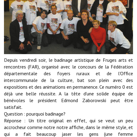
Démarches administratives
Projets et travaux en cours
Fêtes et manifestations
Numéros d'urgence
Depuis vendredi soir, le badinage artistique de Fruges arts et
Terrains et maisons à vendre
rencontres (FAR), organisé avec le concours de la Fédération
départementale des foyers ruraux et de l'Office
VOTRE MAIRIE
intercommunale de la culture, bat son plein avec des
expositions et des animations en permanence. Ce numéro 0 est
Elus et agents
déjà une belle réussite. A la tête d'une solide équipe de
bénévoles le président Edmond Zaborowski peut être
L'équipe municipale
satisfait.
Question : pourquoi badinage?
Le personnel municipal
Réponse : Un titre original en effet, qui se veut un peu
accrocheur comme notre notre affiche, dans le même style, et
Les moyens financiers
qui a fait beaucoup jaser les gens (une femme