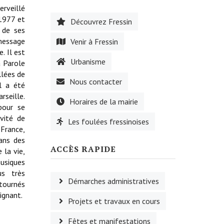
erveillé
 1977 et
Découvrez Fressin
e de ses
message
Venir à Fressin
. Il est
Urbanisme
a Parole
illées de
Nous contacter
l a été
seille.
Horaires de la mairie
pour se
vité de
Les foulées fressinoises
 France,
dans des
ACCÈS RAPIDE
 la vie,
usiques
us très
Démarches administratives
tournés
ignant.
Projets et travaux en cours
Fêtes et manifestations