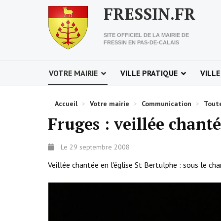
FRESSIN.FR
SITE OFFICIEL DE LA MAIRIE DE
FRESSIN EN PAS-DE-CALAIS
VOTRE MAIRIE
VILLE PRATIQUE
VILLE
Accueil
>
Votre mairie
>
Communication
>
Toute
Fruges : veillée chanté
Le 29 septembre 2008
Veillée chantée en l'église St Bertulphe : sous le c