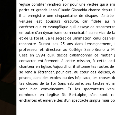
"église comble" vendredi soir pour une veillée qui a ém
petits et grands. Jean-Claude Gianadda chante depuis
il a enregistré une cinquantaine de disques. L'entré
veillées est toujours gratuite, car fidèle au 
catéchétique et évangélique qu'il essaye de transmettre
en outre d'un dynamisme communicatif au service de l
et de la foi et il a le secret de l'animation, celui des ve
rencontre. Durant ses 25 ans dans l'enseignement, i
professeur et directeur au Collège Saint-Bruno à Mar
C'est en 1994 qu'il décide d'abandonner ce métier 
consacrer entièrement à cette mission, à cette acti
chanteur en Eglise. Aujourd'hui, il sillonne les routes de
se rend à l'étranger, pour dire, au cœur des églises, 
prisons, dans des écoles ou des hôpitaux, les choses de
les choses de la foi. Sans esbroufe, ses textes et m
sont bien convaincants. Et les spectateurs ven
nombreux en l'église St Bertulphe, s'en sont re
enchantés et émerveillés d'un spectacle simple mais po