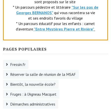
sont proposés sur le site
* Un parcours pédestre et littéraire
"Sur les pas de
O' jardin paisible
Georges BERNANOS"
qui vous racontera sa vie
et ses endroits favoris du village
Les gites ruraux
* Un parcours éducatif pour les enfants : carnet
d'aventure
"Entr
e Mystères Pierre et Rivière"
L'office du tourisme
La chèvrerie de la Planquette
PAGES POPULAIRES
Fressin.fr
Réserver la salle de réunion de la MSAF
Bientôt, la nouvelle école?
Fruges : à l'Agneau Macquet
Démarches administratives