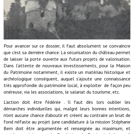
Démarches administratives
Projets et travaux en cours
Fêtes et manifestations
Pour avancer sur ce dossier, il faut absolument se convaincre
Numéros d'urgence
que c'est sa dernière chance. La sécurisation du château permet
de laisser la porte ouverte aux futurs projets de valorisation.
Terrains et maisons à vendre
Dans l'attente de nouveaux investissements, pour la Maison
du Patrimoine notamment, il existe un matériau historique et
VOTRE MAIRIE
archéologique conséquent, auquel s'ajoute une connaissance
très approfondie du patrimoine local, à exploiter de façon peu
Elus et agents
onéreuse, via les associations, le salariat du tourisme, etc.
L'équipe municipale
L'action doit être fédérée . Il faut dès lors oublier les
démarches individuelles qui, malgré leurs bonnes intentions,
Le personnel municipal
n'ont aucune chance d'aboutir et créent au contraire un bruit de
fond néfaste au projet (une candidature à la mission Stéphane
Les moyens financiers
Bern doit être argumentée et renseignée au maximum, et