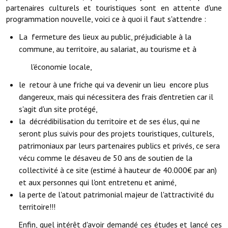
partenaires culturels et touristiques sont en attente d'une
Services publics communaux
programmation nouvelle, voici ce à quoi il faut s'attendre :
Démarches administratives
La fermeture des lieux au public, préjudiciable à la
commune, au territoire, au salariat, au tourisme et à
Urbanisme
l'économie locale,
Biens à louer
le retour à une friche qui va devenir un lieu encore plus
Terrains et maisons à vendre
dangereux, mais qui nécessitera des frais d'entretien car il
s'agit d'un site protégé,
Etablissements scolaires
la décrédibilisation du territoire et de ses élus, qui ne
seront plus suivis pour des projets touristiques, culturels,
Equipements sportifs
patrimoniaux par leurs partenaires publics et privés, ce sera
Bibliothèque
vécu comme le désaveu de 50 ans de soutien de la
collectivité à ce site (estimé à hauteur de 40.000€ par an)
Commerçants, artisans
et aux personnes qui l'ont entretenu et animé,
la perte de l'atout patrimonial majeur de l'attractivité du
Commerces et professions libérales
territoire!!!
Exploitants agricoles
Enfin, quel intérêt d'avoir demandé ces études et lancé ces