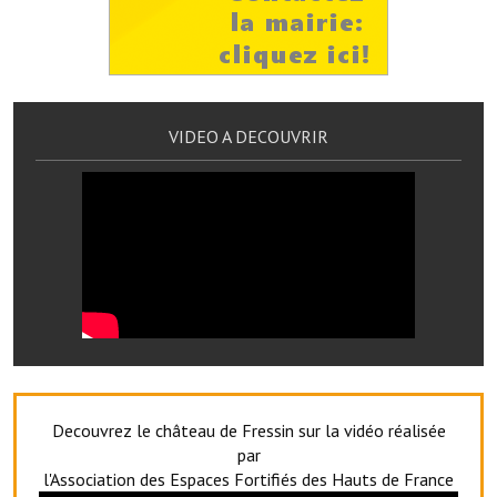
Le sport au foyer rural
Les foulées Fressinoises
Fêtes et manifestations
VIDEO A DECOUVRIR
Le calendrier annuel
Liste et coordonnées des associations
TOURISME, PATRIMOINE
Fressin, ville d'histoire
L'église
Les panneaux du patrimoine
Decouvrez le château de Fressin sur la vidéo réalisée
Le château
par
l'Association des Espaces Fortifiés des Hauts de France
Georges Bernanos