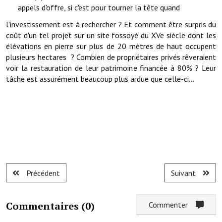
appels d'offre, si c'est pour tourner la tête quand
Artisans
l'investissement est à rechercher ? Et comment être surpris du
Agents immobiliers
coût d'un tel projet sur un site fossoyé du XVe siècle dont les
élévations en pierre sur plus de 20 mètres de haut occupent
Réserver une salle
plusieurs hectares ? Combien de propriétaires privés rêveraient
voir la restauration de leur patrimoine financée à 80% ? Leur
Salle Georges Delépine
tâche est assurément beaucoup plus ardue que celle-ci...
Maison des services et des associations fressinoises
VILLE ACTIVE
Village culturel
La société musicale de l'Avenir Fressinois
Précédent
Suivant
La troupe théâtrale de l'Avenir Fressinois
Les Amis du Patrimoine
Commentaires (
0
)
Commenter
L'association du château