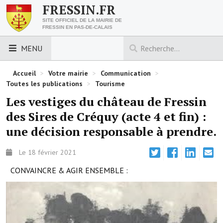
FRESSIN.FR
SITE OFFICIEL DE LA MAIRIE DE
FRESSIN EN PAS-DE-CALAIS
MENU
LES ESSENTIELS
Accueil
>
Votre mairie
>
Communication
>
Toutes les publications
>
Tourisme
Découvrez Fressin
Les vestiges du château de Fressin
des Sires de Créquy (acte 4 et fin) :
Venir à Fressin
une décision responsable à prendre.
Urbanisme
Le 18 février 2021
Nous contacter
CONVAINCRE & AGIR ENSEMBLE :
Horaires de la mairie
Les foulées fressinoises
ACCÈS RAPIDE