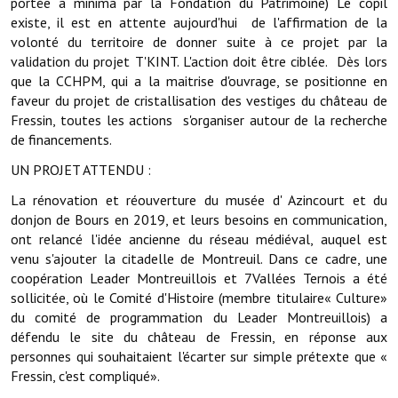
portée a minima par la Fondation du Patrimoine) Le copil
Note de synthèse financière
existe, il est en attente aujourd'hui de l'affirmation de la
volonté du territoire de donner suite à ce projet par la
Rapport d'orientation budgétaire
validation du projet T'KINT. L'action doit être ciblée. Dès lors
que la CCHPM, qui a la maitrise d'ouvrage, se positionne en
Actions et projets
faveur du projet de cristallisation des vestiges du château de
Projets et travaux en cours
Fressin, toutes les actions s'organiser autour de la recherche
de financements.
Procès verbaux des conseils municipaux
UN PROJET ATTENDU :
Communication
La rénovation et réouverture du musée d' Azincourt et du
donjon de Bours en 2019, et leurs besoins en communication,
Le bulletin municipal : Fressinfo & Le Fressinois
ont relancé l'idée ancienne du réseau médiéval, auquel est
venu s'ajouter la citadelle de Montreuil. Dans ce cadre, une
Toutes les publications
coopération Leader Montreuillois et 7Vallées­ Ternois a été
Le village dans l'intercommunalité
sollicitée, où le Comité d'Histoire (membre titulaire« Culture»
du comité de programmation du Leader Montreuillois) a
Communauté de communes
défendu le site du château de Fressin, en réponse aux
personnes qui souhaitaient l'écarter sur simple prétexte que «
Autres groupements
Fressin, c'est compliqué».