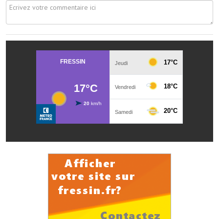
Le foyer rural
Le club de l'amitié
Le comité des fêtes
L'association Avotra-France
Le foyer de la Planquette
L'association des anciens combattants
L'association des anciens sapeurs-pompiers volontaires
Village sportif
L'US Crequy Fressin
La société de chasse
La société de pêche