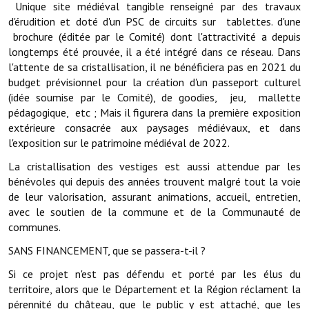
Les réseaux partenaires
Unique site médiéval tangible renseigné par des travaux
d'érudition et doté d'un PSC de circuits sur tablettes. d'une
L'association des maires
brochure (éditée par le Comité) dont l'attractivité a depuis
longtemps été prouvée, il a été intégré dans ce réseau. Dans
L'office de tourisme
l'attente de sa cristallisation, il ne bénéficiera pas en 2021 du
budget prévisionnel pour la création d'un passeport culturel
Le conseil départemental
(idée soumise par le Comité), de goodies, jeu, mallette
pédagogique, etc ; Mais il figurera dans la première exposition
VILLE PRATIQUE
extérieure consacrée aux paysages médiévaux, et dans
l'exposition sur le patrimoine médiéval de 2022.
Services publics intercommunaux
La cristallisation des vestiges est aussi attendue par les
Affaires scolaires, CCAS
bénévoles qui depuis des années trouvent malgré tout la voie
de leur valorisation, assurant animations, accueil, entretien,
Eaux, assainissement
avec le soutien de la commune et de la Communauté de
communes.
France services
SANS FINANCEMENT, que se passera-t-il ?
France Renov
Si ce projet n'est pas défendu et porté par les élus du
territoire, alors que le Département et la Région réclament la
Déchets ménagers, tri sélectif, encombrants
pérennité du château, que le public y est attaché, que les