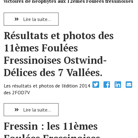
victoires de néophytes aux 12èmes Foulées fressinoises
Démarches administratives
Lire la suite...
Projets et travaux en cours
Résultats et photos des
Fêtes et manifestations
11èmes Foulées
Numéros d'urgence
Fressinoises Ostwind-
Terrains et maisons à vendre
Délices des 7 Vallées.
VOTRE MAIRIE
Les résultats et photos de l'édition 2014
Elus et agents
des 2FOD7V
L'équipe municipale
Lire la suite...
Le personnel municipal
Fressin : les 11èmes
Les moyens financiers