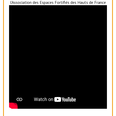
l'Association des Espaces Fortifiés des Hauts de France
Le foyer rural
Le club de l'amitié
Le comité des fêtes
L'association Avotra-France
Le foyer de la Planquette
L'association des anciens combattants
L'association des anciens sapeurs-pompiers volontaires
Village sportif
L'US Crequy Fressin
La société de chasse
La société de pêche