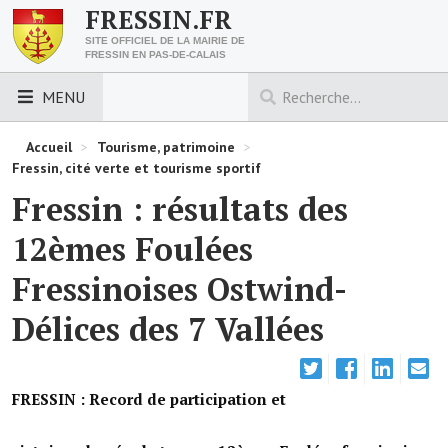
FRESSIN.FR
SITE OFFICIEL DE LA MAIRIE DE
FRESSIN EN PAS-DE-CALAIS
MENU
LES ESSENTIELS
Accueil
>
Tourisme, patrimoine
>
Fressin, cité verte et tourisme sportif
Découvrez Fressin
Fressin : résultats des
Venir à Fressin
12èmes Foulées
Urbanisme
Fressinoises Ostwind-
Nous contacter
Délices des 7 Vallées
Horaires de la mairie
Les foulées fressinoises
FRESSIN : Record de participation et
ACCÈS RAPIDE