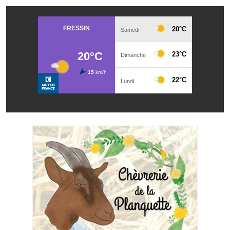
Services publics communaux
Démarches administratives
Urbanisme
Biens à louer
Terrains et maisons à vendre
Etablissements scolaires
Equipements sportifs
Bibliothèque
Commerçants, artisans
Commerces et professions libérales
Exploitants agricoles