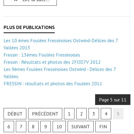
Les réseaux partenaires
L'association des maires
L'office de tourisme
Le conseil départemental
Les 10 èmes Foulées Fressinoises Ostwind-Délices des 7
Vallées 2013
VILLE PRATIQUE
Fressin : 13èmes Foulées Fressinoises
Fressin : Résultats et photos des 2FOD7V 2012
Services publics intercommunaux
Les 9èmes Foulées Fressinoises Ostwind - Délices des 7
Vallées.
Affaires scolaires, CCAS
FRESSIN : résultats et photos des Foulées 2011
Eaux, assainissement
Page 5 sur 11
France services
DÉBUT
PRÉCÉDENT
1
2
3
4
5
France Renov
6
7
8
9
10
SUIVANT
FIN
Déchets ménagers, tri sélectif, encombrants