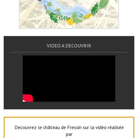
Artisans
Agents immobiliers
Réserver une salle
Salle Georges Delépine
VIDEO A DECOUVRIR
Maison des services et des associations fressinoises
VILLE ACTIVE
Village culturel
La société musicale de l'Avenir Fressinois
La troupe théâtrale de l'Avenir Fressinois
Les Amis du Patrimoine
Decouvrez le château de Fressin sur la vidéo réalisée
L'association du château
par