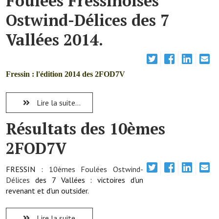
Foulées Fressinoises
Note de synthèse financière
Ostwind-Délices des 7
Rapport d'orientation budgétaire
Vallées 2014.
Actions et projets
Projets et travaux en cours
Fressin : l'édition 2014 des 2FOD7V
Procès verbaux des conseils municipaux
Lire la suite...
Communication
Résultats des 10èmes
Le bulletin municipal : Fressinfo & Le Fressinois
2FOD7V
Toutes les publications
Le village dans l'intercommunalité
FRESSIN :
10èmes
Foulées Ostwind-
Délices
des 7 Vallées : victoires d'un
Communauté de communes
revenant et d'un outsider.
Autres groupements
Lire la suite...