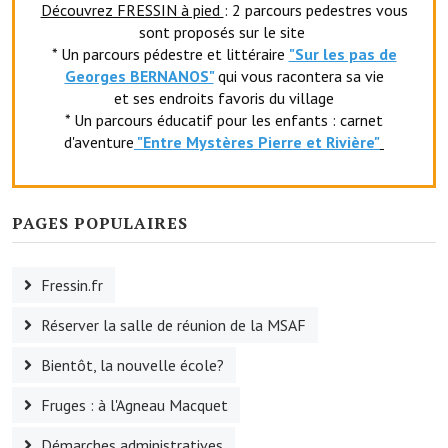
Découvrez FRESSIN à pied
: 2 parcours pedestres vous
Le sport au foyer rural
sont proposés sur le site
* Un parcours pédestre et littéraire
"Sur les pas de
Les foulées Fressinoises
Georges BERNANOS"
qui vous racontera sa vie
et ses endroits favoris du village
Fêtes et manifestations
* Un parcours éducatif pour les enfants : carnet
d'aventure
"Entr
e Mystères Pierre et Rivière"
Le calendrier annuel
Liste et coordonnées des associations
PAGES POPULAIRES
TOURISME, PATRIMOINE
Fressin, ville d'histoire
Fressin.fr
L'église
Réserver la salle de réunion de la MSAF
Les panneaux du patrimoine
Bientôt, la nouvelle école?
Le château
Fruges : à l'Agneau Macquet
Démarches administratives
Georges Bernanos