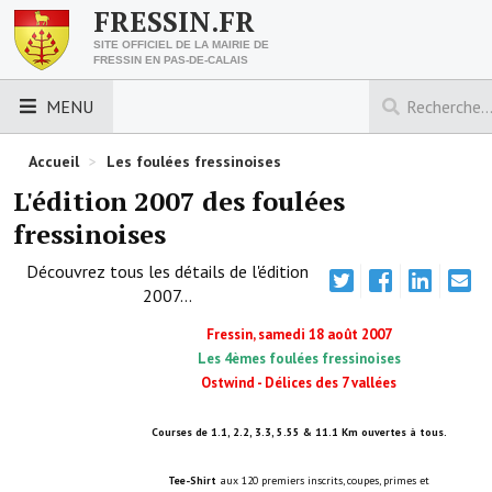
FRESSIN.FR
SITE OFFICIEL DE LA MAIRIE DE
FRESSIN EN PAS-DE-CALAIS
MENU
LES ESSENTIELS
Accueil
>
Les foulées fressinoises
L'édition 2007 des foulées
Découvrez Fressin
fressinoises
Venir à Fressin
Découvrez tous les détails de l'édition
2007...
Urbanisme
Fressin, samedi 18 août 2007
Nous contacter
Les 4èmes foulées fressinoises
Ostwind - Délices des 7 vallées
Horaires de la mairie
Courses de 1.1, 2.2, 3.3, 5.55 & 11.1 Km ouvertes à tous.
Les foulées fressinoises
Tee-Shirt
aux 120 premiers inscrits, coupes, primes et
ACCÈS RAPIDE