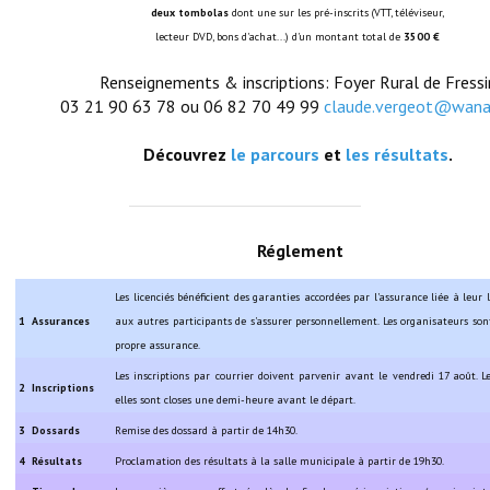
deux tombolas
dont une sur les pré-inscrits (VTT, téléviseur,
lecteur DVD, bons d'achat...) d'un montant total de
3500 €
Démarches administratives
Renseignements & inscriptions: Foyer Rural de Fressi
Projets et travaux en cours
03 21 90 63 78 ou 06 82 70 49 99
claude.vergeot@wana
Fêtes et manifestations
Découvrez
le parcours
et
les résultats
.
Numéros d'urgence
Terrains et maisons à vendre
Réglement
VOTRE MAIRIE
Les licenciés bénéficient des garanties accordées par l'assurance liée à leur 
1
Assurances
aux autres participants de s'assurer personnellement. Les organisateurs son
Elus et agents
propre assurance.
L'équipe municipale
Les inscriptions par courrier doivent parvenir avant le vendredi 17 août. Le
2
Inscriptions
elles sont closes une demi-heure avant le départ.
Le personnel municipal
3
Dossards
Remise des dossard à partir de 14h30.
Les moyens financiers
4
Résultats
Proclamation des résultats à la salle municipale à partir de 19h30.