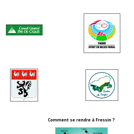
Artisans
Agents immobiliers
Réserver une salle
Salle Georges Delépine
Maison des services et des associations fressinoises
VILLE ACTIVE
Village culturel
La société musicale de l'Avenir Fressinois
La troupe théâtrale de l'Avenir Fressinois
Les Amis du Patrimoine
Comment se rendre à Fressin ?
L'association du château