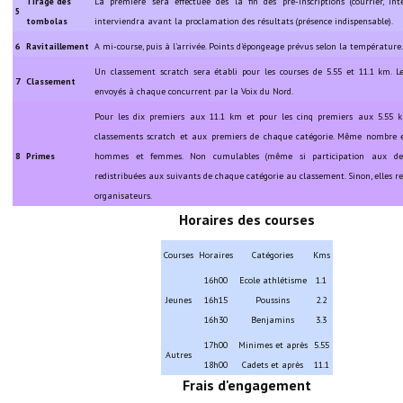
Tirage des
La première sera effectuée dès la fin des pré-inscriptions (courrier, int
Note de synthèse financière
5
tombolas
interviendra avant la proclamation des résultats (présence indispensable).
Rapport d'orientation budgétaire
6
Ravitaillement
A mi-course, puis à l'arrivée. Points d'épongeage prévus selon la température.
Un classement scratch sera établi pour les courses de 5.55 et 11.1 km. Le
Actions et projets
7
Classement
envoyés à chaque concurrent par la Voix du Nord.
Projets et travaux en cours
Pour les dix premiers aux 11.1 km et pour les cinq premiers aux 5.55 
classements scratch et aux premiers de chaque catégorie. Même nombr
Procès verbaux des conseils municipaux
8
Primes
hommes et femmes. Non cumulables (même si participation aux de
redistribuées aux suivants de chaque catégorie au classement. Sinon, elles r
Communication
organisateurs.
Horaires des courses
Le bulletin municipal : Fressinfo & Le Fressinois
Courses
Horaires
Catégories
Kms
Toutes les publications
16h00
Ecole athlétisme
1.1
Le village dans l'intercommunalité
Jeunes
16h15
Poussins
2.2
16h30
Benjamins
3.3
Communauté de communes
17h00
Minimes et après
5.55
Autres
18h00
Cadets et après
11.1
Autres groupements
Frais d'engagement