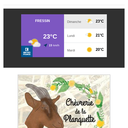
Le sport au foyer rural
Les foulées Fressinoises
Fêtes et manifestations
Le calendrier annuel
Liste et coordonnées des associations
TOURISME, PATRIMOINE
Fressin, ville d'histoire
L'église
Les panneaux du patrimoine
Le château
Georges Bernanos