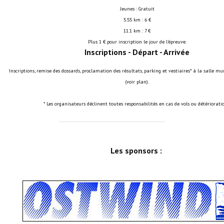
Les réseaux partenaires
Jeunes : Gratuit
5.55 km : 6 €
L'association des maires
11.1 km : 7 €
Plus 1 € pour inscription le jour de l'épreuve.
L'office de tourisme
Inscriptions - Départ - Arrivée
Le conseil départemental
Inscriptions, remise des dossards, proclamation des résultats, parking et vestiaires* à la salle mu
(voir plan).
VILLE PRATIQUE
* Les organisateurs déclinent toutes responsabilités en cas de vols ou détérioratio
Services publics intercommunaux
Affaires scolaires, CCAS
Les sponsors :
Eaux, assainissement
France services
France Renov
Déchets ménagers, tri sélectif, encombrants