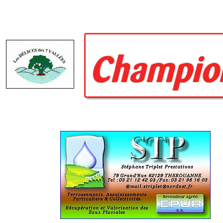
Services publics communaux
Démarches administratives
Urbanisme
Biens à louer
Terrains et maisons à vendre
Etablissements scolaires
Equipements sportifs
Bibliothèque
Commerçants, artisans
Commerces et professions libérales
Exploitants agricoles