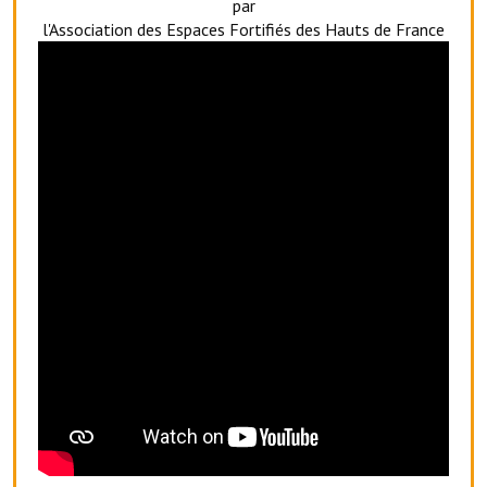
par
l'Association des Espaces Fortifiés des Hauts de France
O' jardin paisible
Les gites ruraux
L'office du tourisme
La chèvrerie de la Planquette