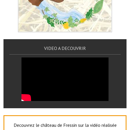
Village d'art
Les sculptures du village
Une église dans l'église
Fressin, cité verte et tourisme sportif
VIDEO A DECOUVRIR
Le sentier de la Planquette
Fressin, lauréat village fleuri
Le sentier de découverte du village
Les foulées Fressinoises
Le parcours cyclo le soleil de satan
Acteurs du tourisme
Decouvrez le château de Fressin sur la vidéo réalisée
Les étangs de Fressin