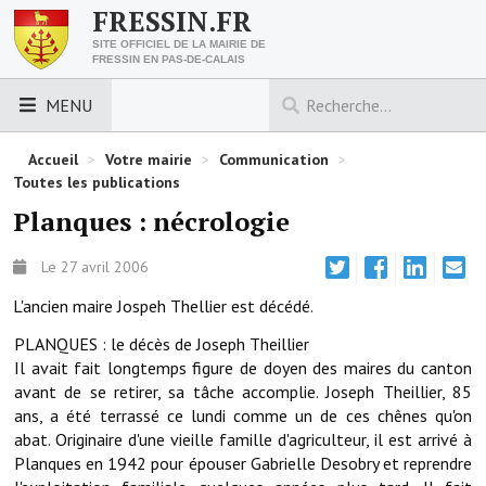
FRESSIN.FR
SITE OFFICIEL DE LA MAIRIE DE
FRESSIN EN PAS-DE-CALAIS
MENU
LES ESSENTIELS
Accueil
>
Votre mairie
>
Communication
>
Toutes les publications
Découvrez Fressin
Planques : nécrologie
Venir à Fressin
Le 27 avril 2006
Urbanisme
L'ancien maire Jospeh Thellier est décédé.
Nous contacter
PLANQUES : le décès de Joseph Theillier
Il avait fait longtemps figure de doyen des maires du canton
Horaires de la mairie
avant de se retirer, sa tâche accomplie. Joseph Theillier, 85
ans, a été terrassé ce lundi comme un de ces chênes qu'on
Les foulées fressinoises
abat. Originaire d'une vieille famille d'agriculteur, il est arrivé à
Planques en 1942 pour épouser Gabrielle Desobry et reprendre
ACCÈS RAPIDE