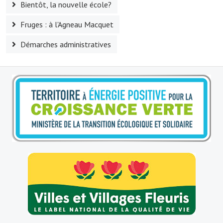
Bientôt, la nouvelle école?
Le sport au foyer rural
Fruges : à l'Agneau Macquet
Les foulées Fressinoises
Démarches administratives
Fêtes et manifestations
Le calendrier annuel
Liste et coordonnées des associations
TOURISME, PATRIMOINE
Fressin, ville d'histoire
L'église
Les panneaux du patrimoine
Le château
Georges Bernanos