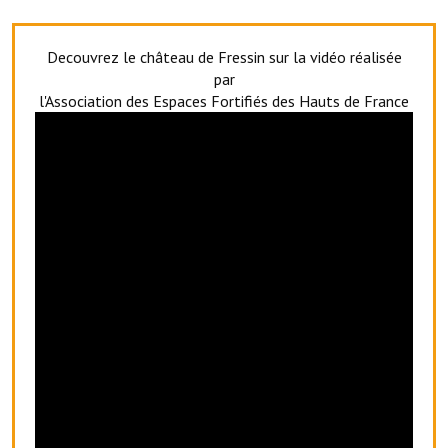
Artisans
Decouvrez le château de Fressin sur la vidéo réalisée
Agents immobiliers
par
Réserver une salle
l'Association des Espaces Fortifiés des Hauts de France
Salle Georges Delépine
Maison des services et des associations fressinoises
VILLE ACTIVE
Village culturel
La société musicale de l'Avenir Fressinois
La troupe théâtrale de l'Avenir Fressinois
Les Amis du Patrimoine
L'association du château