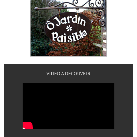
Services publics communaux
Démarches administratives
Urbanisme
Biens à louer
Terrains et maisons à vendre
Etablissements scolaires
VIDEO A DECOUVRIR
Equipements sportifs
Bibliothèque
Commerçants, artisans
Commerces et professions libérales
Exploitants agricoles