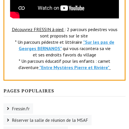
Le foyer rural
Le club de l'amitié
Découvrez FRESSIN à pied
: 2 parcours pedestres vous
Le comité des fêtes
sont proposés sur le site
* Un parcours pédestre et littéraire
"Sur les pas de
L'association Avotra-France
Georges BERNANOS"
qui vous racontera sa vie
et ses endroits favoris du village
Le foyer de la Planquette
* Un parcours éducatif pour les enfants : carnet
L'association des anciens combattants
d'aventure
"Entr
e Mystères Pierre et Rivière"
L'association des anciens sapeurs-pompiers volontaires
Village sportif
PAGES POPULAIRES
L'US Crequy Fressin
Fressin.fr
La société de chasse
Réserver la salle de réunion de la MSAF
La société de pêche