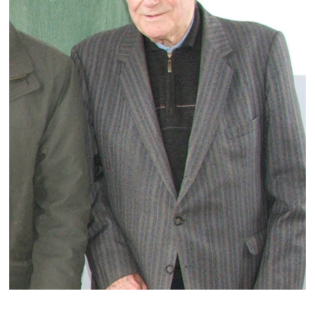
Note de synthèse financière
Rapport d'orientation budgétaire
Actions et projets
Projets et travaux en cours
Procès verbaux des conseils municipaux
Communication
Le bulletin municipal : Fressinfo & Le Fressinois
Toutes les publications
Le village dans l'intercommunalité
Communauté de communes
Autres groupements