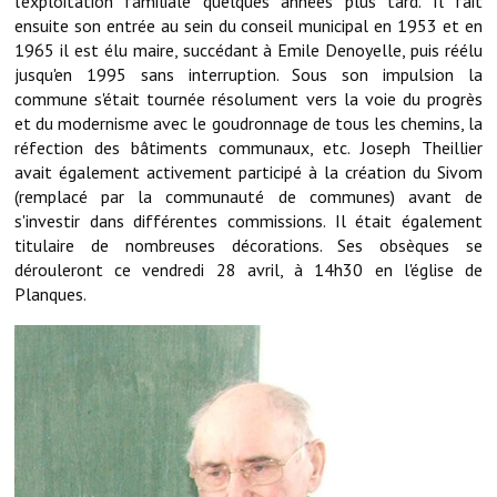
l'exploitation familiale quelques années plus tard. Il fait
ensuite son entrée au sein du conseil municipal en 1953 et en
Démarches administratives
1965 il est élu maire, succédant à Emile Denoyelle, puis réélu
jusqu'en 1995 sans interruption. Sous son impulsion la
Projets et travaux en cours
commune s'était tournée résolument vers la voie du progrès
et du modernisme avec le goudronnage de tous les chemins, la
Fêtes et manifestations
réfection des bâtiments communaux, etc. Joseph Theillier
avait également activement participé à la création du Sivom
Numéros d'urgence
(remplacé par la communauté de communes) avant de
s'investir dans différentes commissions. Il était également
Terrains et maisons à vendre
titulaire de nombreuses décorations. Ses obsèques se
dérouleront ce vendredi 28 avril, à 14h30 en l'église de
VOTRE MAIRIE
Planques.
Elus et agents
L'équipe municipale
Le personnel municipal
Les moyens financiers