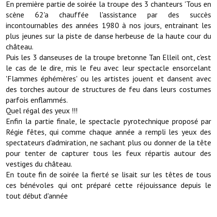
En première partie de soirée la troupe des 3 chanteurs 'Tous en
scène 62'a chauffée l'assistance par des succès
Démarches administratives
incontournables des années 1980 à nos jours, entrainant les
plus jeunes sur la piste de danse herbeuse de la haute cour du
Projets et travaux en cours
château.
Puis les 3 danseuses de la troupe bretonne Tan Elleil ont, c'est
Fêtes et manifestations
le cas de le dire, mis le feu avec leur spectacle ensorcelant
'Flammes éphémères' ou les artistes jouent et dansent avec
Numéros d'urgence
des torches autour de structures de feu dans leurs costumes
parfois enflammés.
Terrains et maisons à vendre
Quel régal des yeux !!!
Enfin la partie finale, le spectacle pyrotechnique proposé par
VOTRE MAIRIE
Régie fêtes, qui comme chaque année a rempli les yeux des
spectateurs d'admiration, ne sachant plus ou donner de la tête
Elus et agents
pour tenter de capturer tous les feux répartis autour des
vestiges du château.
L'équipe municipale
En toute fin de soirée la fierté se lisait sur les têtes de tous
Le personnel municipal
ces bénévoles qui ont préparé cette réjouissance depuis le
tout début d'année
Les moyens financiers