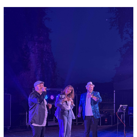
Note de synthèse financière
Rapport d'orientation budgétaire
Actions et projets
Projets et travaux en cours
Procès verbaux des conseils municipaux
Communication
Le bulletin municipal : Fressinfo & Le Fressinois
Toutes les publications
Le village dans l'intercommunalité
Communauté de communes
Autres groupements