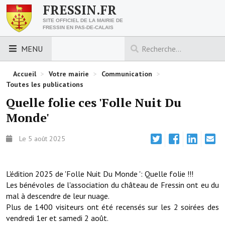
FRESSIN.FR
SITE OFFICIEL DE LA MAIRIE DE
FRESSIN EN PAS-DE-CALAIS
MENU
LES ESSENTIELS
Accueil
>
Votre mairie
>
Communication
>
Toutes les publications
Découvrez Fressin
Quelle folie ces 'Folle Nuit Du
Monde'
Venir à Fressin
Urbanisme
Le 5 août 2025
Nous contacter
L'édition 2025 de 'Folle Nuit Du Monde ': Quelle folie !!!
Horaires de la mairie
Les bénévoles de l'association du château de Fressin ont eu du
mal à descendre de leur nuage.
Les foulées fressinoises
Plus de 1400 visiteurs ont été recensés sur les 2 soirées des
vendredi 1er et samedi 2 août.
ACCÈS RAPIDE