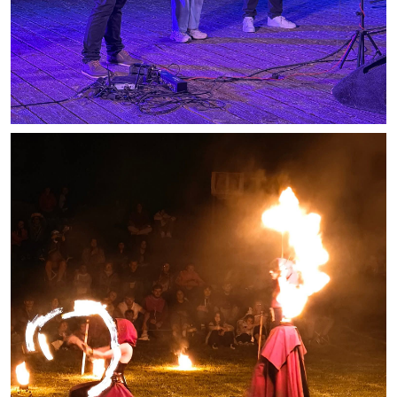
Les réseaux partenaires
L'association des maires
L'office de tourisme
Le conseil départemental
VILLE PRATIQUE
Services publics intercommunaux
Affaires scolaires, CCAS
Eaux, assainissement
France services
France Renov
Déchets ménagers, tri sélectif, encombrants