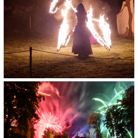
Artisans
Agents immobiliers
Réserver une salle
Salle Georges Delépine
Maison des services et des associations fressinoises
VILLE ACTIVE
Village culturel
La société musicale de l'Avenir Fressinois
La troupe théâtrale de l'Avenir Fressinois
Les Amis du Patrimoine
L'association du château