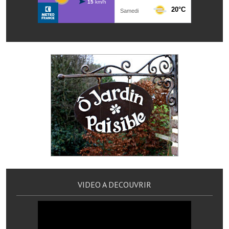
Le sport au foyer rural
Les foulées Fressinoises
Fêtes et manifestations
Le calendrier annuel
Liste et coordonnées des associations
TOURISME, PATRIMOINE
Fressin, ville d'histoire
L'église
VIDEO A DECOUVRIR
Les panneaux du patrimoine
Le château
Georges Bernanos