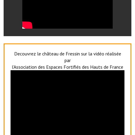
Village d'art
Les sculptures du village
Une église dans l'église
Fressin, cité verte et tourisme sportif
Decouvrez le château de Fressin sur la vidéo réalisée
Le sentier de la Planquette
par
l'Association des Espaces Fortifiés des Hauts de France
Fressin, lauréat village fleuri
Le sentier de découverte du village
Les foulées Fressinoises
Le parcours cyclo le soleil de satan
Acteurs du tourisme
Les étangs de Fressin