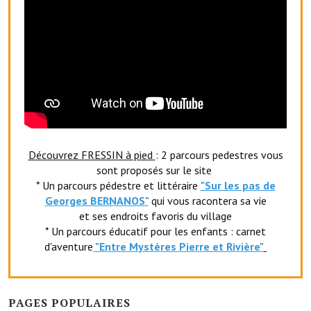
O' jardin paisible
Les gites ruraux
L'office du tourisme
La chèvrerie de la Planquette
Découvrez FRESSIN à pied
: 2 parcours pedestres vous
sont proposés sur le site
* Un parcours pédestre et littéraire
"Sur les pas de
Georges BERNANOS"
qui vous racontera sa vie
et ses endroits favoris du village
* Un parcours éducatif pour les enfants : carnet
d'aventure
"Entr
e Mystères Pierre et Rivière"
PAGES POPULAIRES