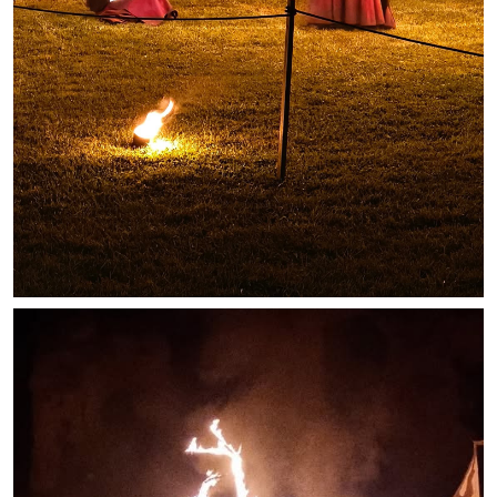
Services publics communaux
Démarches administratives
Urbanisme
Biens à louer
Terrains et maisons à vendre
Etablissements scolaires
Equipements sportifs
Bibliothèque
Commerçants, artisans
Commerces et professions libérales
Exploitants agricoles