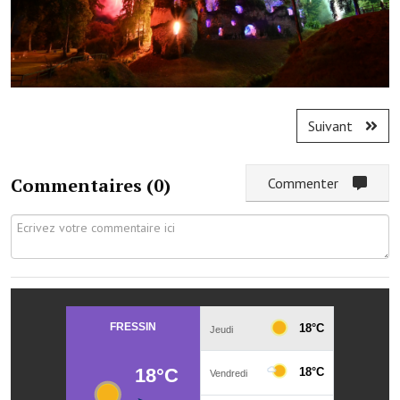
Le foyer rural
Le club de l'amitié
Le comité des fêtes
Suivant
L'association Avotra-France
Le foyer de la Planquette
Commentaires (
0
)
Commenter
L'association des anciens combattants
L'association des anciens sapeurs-pompiers volontaires
Village sportif
L'US Crequy Fressin
La société de chasse
La société de pêche