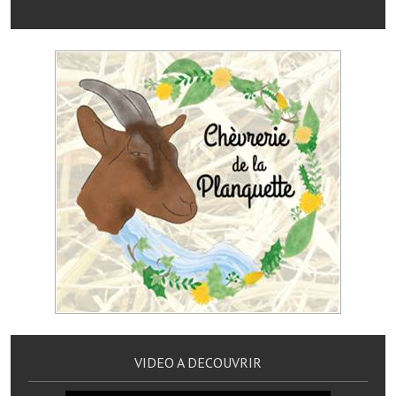
Les réseaux partenaires
L'association des maires
L'office de tourisme
Le conseil départemental
VILLE PRATIQUE
Services publics intercommunaux
Affaires scolaires, CCAS
Eaux, assainissement
France services
France Renov
VIDEO A DECOUVRIR
Déchets ménagers, tri sélectif, encombrants