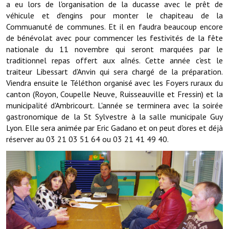
a eu lors de l'organisation de la ducasse avec le prêt de
véhicule et d'engins pour monter le chapiteau de la
Démarches administratives
Commuanuté de communes. Et il en faudra beaucoup encore
de bénévolat avec pour commencer les festivités de la fête
Projets et travaux en cours
nationale du 11 novembre qui seront marquées par le
traditionnel repas offert aux aînés. Cette année c'est le
Fêtes et manifestations
traiteur Libessart d'Anvin qui sera chargé de la préparation.
Viendra ensuite le Téléthon organisé avec les Foyers ruraux du
Numéros d'urgence
canton (Royon, Coupelle Neuve, Ruisseauville et Fressin) et la
municipalité d'Ambricourt. L'année se terminera avec la soirée
Terrains et maisons à vendre
gastronomique de la St Sylvestre à la salle municipale Guy
Lyon. Elle sera animée par Eric Gadano et on peut d'ores et déjà
VOTRE MAIRIE
réserver au 03 21 03 51 64 ou 03 21 41 49 40.
Elus et agents
L'équipe municipale
Le personnel municipal
Les moyens financiers