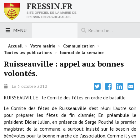
FRESSIN.FR
SITE OFFICIEL DE LA MAIRIE DE
FRESSIN EN PAS-DE-CALAIS
MENU
LES ESSENTIELS
Accueil
>
Votre mairie
>
Communication
>
Toutes les publications
>
Journal de la semaine
Découvrez Fressin
Ruisseauville : appel aux bonnes
volontés.
Venir à Fressin
Urbanisme
Le 3 octobre 2010
RUISSEAUVILLE : le Comité des fêtes en ordre de bataille.
Nous contacter
Le Comité des fêtes de Ruisseauville s'est réuni l'autre soir
Horaires de la mairie
pour préparer les fêtes de fin d'année; En préambule le
président Didier Julien, en présence de Serge Pouthé le premier
Les foulées fressinoises
magistrat de la commune, a surtout insisté sur le besoin de
bénévoles pour la bonne marche de l'association. Comme il y en
ACCÈS RAPIDE