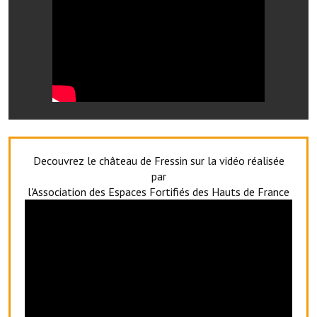
Services publics communaux
Démarches administratives
Urbanisme
Biens à louer
Terrains et maisons à vendre
Etablissements scolaires
Decouvrez le château de Fressin sur la vidéo réalisée
par
Equipements sportifs
l'Association des Espaces Fortifiés des Hauts de France
Bibliothèque
Commerçants, artisans
Commerces et professions libérales
Exploitants agricoles