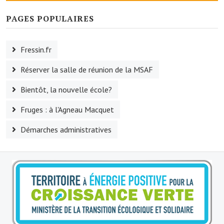
Le foyer rural
PAGES POPULAIRES
Le club de l'amitié
Fressin.fr
Le comité des fêtes
Réserver la salle de réunion de la MSAF
L'association Avotra-France
Bientôt, la nouvelle école?
Le foyer de la Planquette
Fruges : à l'Agneau Macquet
L'association des anciens combattants
Démarches administratives
L'association des anciens sapeurs-pompiers volontaires
Village sportif
L'US Crequy Fressin
La société de chasse
La société de pêche