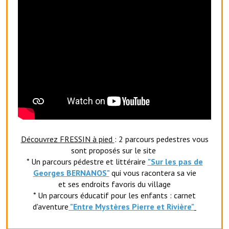
Artisans
Agents immobiliers
Réserver une salle
Salle Georges Delépine
Maison des services et des associations fressinoises
VILLE ACTIVE
Village culturel
Découvrez FRESSIN à pied
: 2 parcours pedestres vous
sont proposés sur le site
La société musicale de l'Avenir Fressinois
* Un parcours pédestre et littéraire
"Sur les pas de
Georges BERNANOS"
qui vous racontera sa vie
La troupe théâtrale de l'Avenir Fressinois
et ses endroits favoris du village
* Un parcours éducatif pour les enfants : carnet
Les Amis du Patrimoine
d'aventure
"Entr
e Mystères Pierre et Rivière"
L'association du château